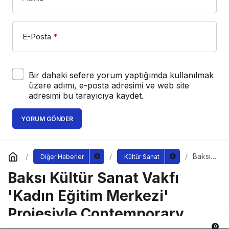
E-Posta
*
Bir dahaki sefere yorum yaptığımda kullanılmak
üzere adımı, e-posta adresimi ve web site
adresimi bu tarayıcıya kaydet.
YORUM GÖNDER
Baksı
Diğer Haberler
Kültür Sanat
Kültür
Baksı Kültür Sanat Vakfı
Sanat
Vakfı
'Kadın
'Kadın Eğitim Merkezi'
Eğitim
Merke
Projesiyle Contemporary
zi'
Projesi
0