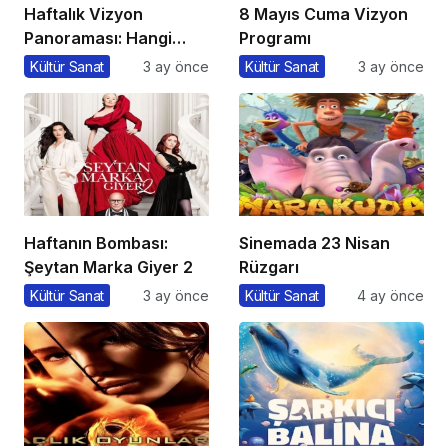
Haftalık Vizyon
8 Mayıs Cuma Vizyon
Panoraması: Hangi
Programı
Filmi İzlemeli?
Kültür Sanat
3 ay önce
Kültür Sanat
3 ay önce
Haftanın Bombası:
Sinemada 23 Nisan
Şeytan Marka Giyer 2
Rüzgarı
Kültür Sanat
3 ay önce
Kültür Sanat
4 ay önce