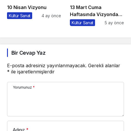
10 Nisan Vizyonu
13 Mart Cuma
Haftasında Vizyonda
Kültür Sanat
4 ay önce
Hangi Filmler Var?
Kültür Sanat
5 ay önce
Bir Cevap Yaz
E-posta adresiniz yayınlanmayacak.
Gerekli alanlar
*
ile işaretlenmişlerdir
Yorumunuz
*
Adınız
*