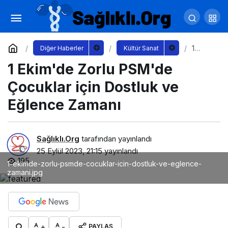
Baksı Kültür Sanat Vakfı 'Kadın Eğitim
Merkezi' Projesiyle Contemporary İstanbul'da
Yorum Yap
Paylaş
1
Diğer Haberler
Kültür Sanat
Ekim'd
1 Ekim'de Zorlu PSM'de
e
Zorlu
PSM'd
Çocuklar için Dostluk ve
e
Çocukl
Eğlence Zamanı
ar için
Dostlu
k ve
Eğlenc
Sağlıklı.Org
tarafından yayınlandı
e
25 Eylül 2023, 21:15
yayınlandı
Zaman
195
ı
1-ekimde-zorlu-psmde-cocuklar-icin-dostluk-ve-eglence-
zamani.jpg
+
-
PAYLAŞ