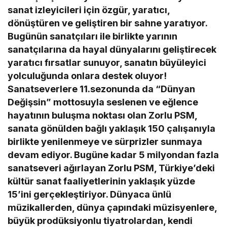
sanat izleyicileri için özgür, yaratıcı,
dönüştüren ve geliştiren bir sahne yaratıyor.
Bugünün sanatçıları ile birlikte yarının
sanatçılarına da hayal dünyalarını geliştirecek
yaratıcı fırsatlar sunuyor, sanatın büyüleyici
yolculuğunda onlara destek oluyor!
Sanatseverlere 11.sezonunda da “Dünyan
Değişsin” mottosuyla seslenen ve eğlence
hayatının buluşma noktası olan Zorlu PSM,
sanata gönülden bağlı yaklaşık 150 çalışanıyla
birlikte yenilenmeye ve sürprizler sunmaya
devam ediyor. Bugüne kadar 5 milyondan fazla
sanatseveri ağırlayan Zorlu PSM, Türkiye’deki
kültür sanat faaliyetlerinin yaklaşık yüzde
15’ini gerçekleştiriyor. Dünyaca ünlü
müzikallerden, dünya çapındaki müzisyenlere,
büyük prodüksiyonlu tiyatrolardan, kendi