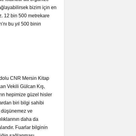
ağlayabilirsek bizim için en
uz. 12 bin 500 metrekare
'nı bu yıl 500 binin
i dolu CNR Mersin Kitap
an Vekili Gülcan Kış,
rın hepimize güzel hisler
dan biri bilgi sahibi
z, düşünemez ve
nlıklarının daha da
landır. Fuarlar bilginin
iliğin sağlanması