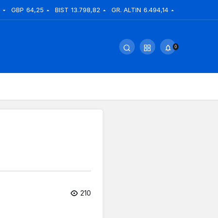
GBP
64,25
BIST
13.798,82
GR. ALTIN
6.494,14
0
210