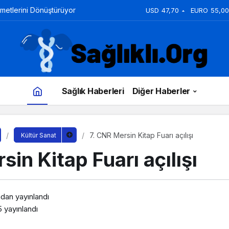
zmetlerini Dönüştürüyor
USD
47,70
EURO
55,00
Sağlık Haberleri
Diğer Haberler
7. CNR Mersin Kitap Fuarı açılışı
Kültür Sanat
sin Kitap Fuarı açılışı
ndan yayınlandı
5
yayınlandı