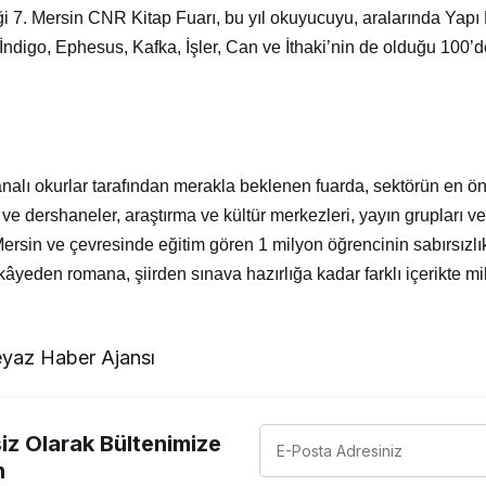
i 7. Mersin CNR Kitap Fuarı, bu yıl okuyucuyu, aralarında Yapı K
 İndigo, Ephesus, Kafka, İşler, Can ve İthaki’nin de olduğu 100’
alı okurlar tarafından merakla beklenen fuarda, sektörün en ön
ve dershaneler, araştırma ve kültür merkezleri, yayın grupları ve t
Mersin ve çevresinde eğitim gören 1 milyon öğrencinin sabırsızlı
âyeden romana, şiirden sınava hazırlığa kadar farklı içerikte mi
yaz Haber Ajansı
z Olarak Bültenimize
n