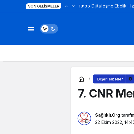
Dijitalleşme Ebelik Hi
13:06
SON GELIŞMELER
Diğer Haberler
7. CNR Mer
Sağlıklı.Org
tarafı
22 Ekim 2022, 14:4