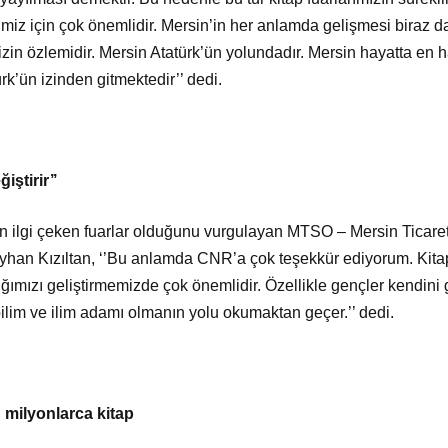
ntimiz için çok önemlidir. Mersin’in her anlamda gelişmesi biraz 
n özlemidir. Mersin Atatürk’ün yolundadır. Mersin hayatta en hak
k’ün izinden gitmektedir’’ dedi.
iştirir’’
an ilgi çeken fuarlar olduğunu vurgulayan MTSO – Mersin Ticar
an Kızıltan, ‘’Bu anlamda CNR’a çok teşekkür ediyorum. Kitap h
ğımızı geliştirmemizde çok önemlidir. Özellikle gençler kendini 
bilim ve ilim adamı olmanın yolu okumaktan geçer.’’ dedi.
 milyonlarca kitap