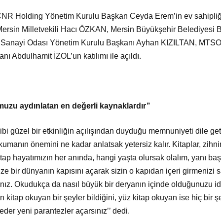
NR Holding Yönetim Kurulu Başkan Ceyda Erem’in ev sahipliğin
in Milletvekili Hacı ÖZKAN, Mersin Büyükşehir Belediyesi B
 Sanayi Odası Yönetim Kurulu Başkanı Ayhan KIZILTAN, MTSO 
ı Abdulhamit İZOL’un katılımı ile açıldı.
umuzu aydınlatan en değerli kaynaklardır’’
i güzel bir etkinliğin açılışından duyduğu memnuniyeti dile geti
umanın önemini ne kadar anlatsak yetersiz kalır. Kitaplar, zihn
itap hayatımızın her anında, hangi yaşta olursak olalım, yanı ba
ze bir dünyanın kapısını açarak sizin o kapıdan içeri girmenizi s
ınız. Okudukça da nasıl büyük bir deryanın içinde olduğunuzu idr
n kitap okuyan bir şeyler bildiğini, yüz kitap okuyan ise hiç bir ş
der yeni parantezler açarsınız’’ dedi.