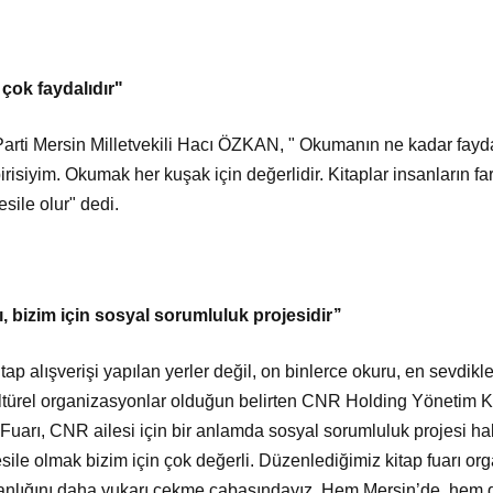
çok faydalıdır"
Parti Mersin Milletvekili Hacı ÖZKAN, " Okumanın ne kadar fayda
risiyim. Okumak her kuşak için değerlidir. Kitaplar insanların fa
sile olur" dedi.
, bizim için sosyal sorumluluk projesidir’’
ap alışverişi yapılan yerler değil, on binlerce okuru, en sevdikler
ültürel organizasyonlar olduğun belirten CNR Holding Yönetim
uarı, CNR ailesi için bir anlamda sosyal sorumluluk projesi hali
e olmak bizim için çok değerli. Düzenlediğimiz kitap fuarı org
kanlığını daha yukarı çekme çabasındayız. Hem Mersin’de, hem 