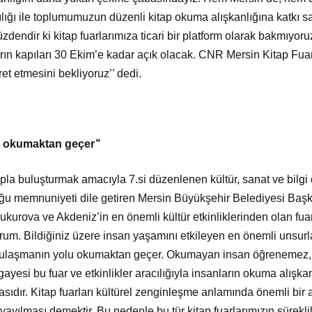
acılığı ile toplumumuzun düzenli kitap okuma alışkanlığına katkı s
dendir ki kitap fuarlarımıza ticari bir platform olarak bakmıyor
ın kapıları 30 Ekim’e kadar açık olacak. CNR Mersin Kitap Fuarı
et etmesini bekliyoruz’’ dedi.
u okumaktan geçer’’
pla buluşturmak amacıyla 7.si düzenlenen kültür, sanat ve bilg
u memnuniyeti dile getiren Mersin Büyükşehir Belediyesi Başk
ukurova ve Akdeniz’in en önemli kültür etkinliklerinden olan fua
um. Bildiğiniz üzere insan yaşamını etkileyen en önemli unsurlar
ye ulaşmanın yolu okumaktan geçer. Okumayan insan öğreneme
yesi bu fuar ve etkinlikler aracılığıyla insanların okuma alışka
sıdır. Kitap fuarları kültürel zenginleşme anlamında önemli bir a
yayılması demektir. Bu nedenle bu tür kitap fuarlarımızın sürekl