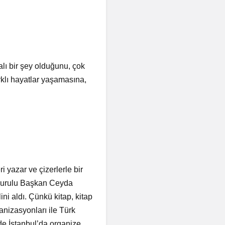
lı bir şey olduğunu, çok
rklı hayatlar yaşamasına,
i yazar ve çizerlerle bir
 Kurulu Başkan Ceyda
ni aldı. Çünkü kitap, kitap
anizasyonları ile Türk
de İstanbul’da organize