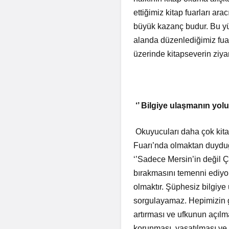
ettiğimiz kitap fuarları ar
büyük kazanç budur. Bu yüz
alanda düzenlediğimiz fuar
üzerinde kitapseverin ziyar
‘’ Bilgiye ulaşmanın yol
Okuyucuları daha çok kita
Fuarı’nda olmaktan duyduğ
‘’Sadece Mersin’in değil Ç
bırakmasını temenni ediyor
olmaktır. Şüphesiz bilgi
sorgulayamaz. Hepimizin ga
artırması ve ufkunun açılma
korunması, yaşatılması ve 