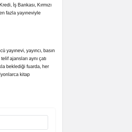
redi, İş Bankası, Kırmızı
den fazla yayıneviyle
cü yayınevi, yayıncı, basın
elif ajansları aynı çatı
kla beklediği fuarda, her
lyonlarca kitap