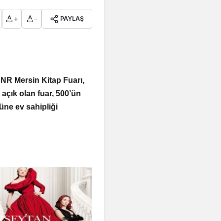
+
-
PAYLAŞ
CNR Mersin Kitap Fuarı,
açık olan fuar, 500’ün
üne ev sahipliği