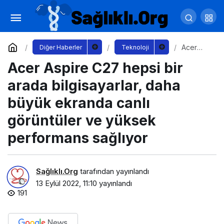
iPhone 14 ve Apple Watch 8 Türkiye’ye
gelmeden aksesuarları geldi
Yorum Yap
Paylaş
Acer
Diğer Haberler
Teknoloji
Aspire
Acer Aspire C27 hepsi bir
C27
hepsi bir
arada
arada bilgisayarlar, daha
bilgisaya
rlar,
büyük ekranda canlı
daha
büyük
görüntüler ve yüksek
ekranda
canlı
performans sağlıyor
görüntül
er ve
yüksek
perform
Sağlıklı.Org
tarafından yayınlandı
ans
13 Eylül 2022, 11:10
yayınlandı
sağlıyor
191