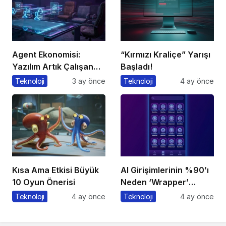
Agent Ekonomisi:
“Kırmızı Kraliçe” Yarışı
Yazılım Artık Çalışan
Başladı!
Gibi ‘Görev’ Alıyor
Teknoloji
3 ay önce
Teknoloji
4 ay önce
Kısa Ama Etkisi Büyük
AI Girişimlerinin %90’ı
10 Oyun Önerisi
Neden ‘Wrapper’
Kalıyor?
Teknoloji
4 ay önce
Teknoloji
4 ay önce