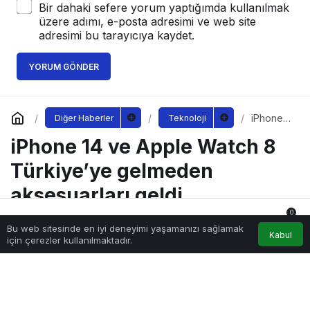
Bir dahaki sefere yorum yaptığımda kullanılmak
üzere adımı, e-posta adresimi ve web site
adresimi bu tarayıcıya kaydet.
YORUM GÖNDER
iPhone
Diğer Haberler
Teknoloji
14 ve
iPhone 14 ve Apple Watch 8
Apple
Watch 8
Türkiye’
Türkiye’ye gelmeden
ye
gelmede
aksesuarları geldi
n
aksesuar
0
ları geldi
Bu web sitesinde en iyi deneyimi yaşamanızı sağlamak
Anasayfa
Akış
Hesabım
Bildirimler
Kabul
için çerezler kullanılmaktadır.
Sağlıklı.Org
tarafından yayınlandı
13 Eylül 2022, 11:10
yayınlandı
187