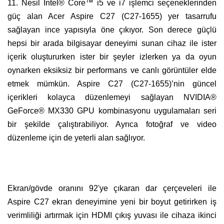
11. Nesil Intel® Core™ i5 ve i7 işlemci seçeneklerinden
güç alan Acer Aspire C27 (C27-1655)
yer tasarrufu
sağlayan ince yapısıyla öne çıkıyor.
Son derece güçlü
hepsi bir arada bilgisayar deneyimi sunan cihaz ile
ister
içerik oluştururken ister bir şeyler izlerken ya da oyun
oynarken eksiksiz bir performans ve canlı görüntüler elde
etmek mümkün. Aspire C27 (C27-1655)’nin
güncel
içerikleri kolayca düzenlemeyi sağlayan NVIDIA®
GeForce® MX330 GPU kombinasyonu uygulamaları seri
bir şekilde çalıştırabiliyor. Ayrıca fotoğraf ve video
düzenleme için de yeterli alan sağlıyor.
Ekran/gövde oranını 92'ye çıkaran dar çerçeveleri ile
Aspire C27 ekran deneyimine yeni bir boyut getirirken iş
verimliliği artırmak için HDMI çıkış yuvası ile cihaza ikinci