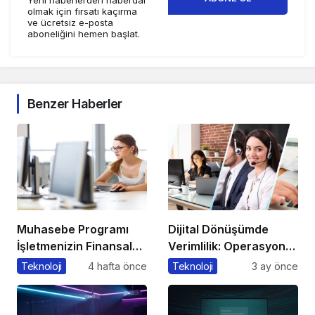
Yeni haberlerden haberdar
olmak için fırsatı kaçırma
ve ücretsiz e-posta
aboneliğini hemen başlat.
Benzer Haberler
Muhasebe Programı
Dijital Dönüşümde
İşletmenizin Finansal
Verimlilik: Operasyonel
Yönetiminde Devrim
Süreçleri Tek
Teknoloji
4 hafta önce
Teknoloji
3 ay önce
Yaratacak Çözüm
Merkezden Yönetin