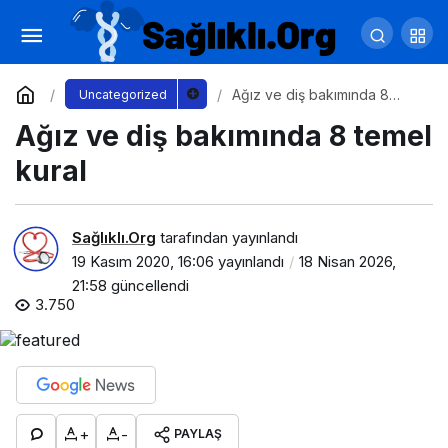
Penis Kırılması Belirtileri Nelerdir?
Yorum Yap
Paylaş
Ağız ve diş bakımında 8
Uncategorized
temel kural
Ağız ve diş bakımında 8 temel
kural
Sağlıklı.Org
tarafından yayınlandı
19 Kasım 2020, 16:06
yayınlandı
18 Nisan 2026,
21:58
güncellendi
3.750
+
-
PAYLAŞ