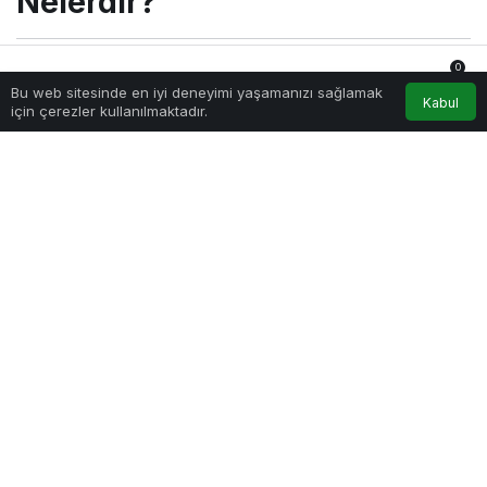
Nelerdir?
0
Sağlıklı.Org
tarafından yayınlandı
Bu web sitesinde en iyi deneyimi yaşamanızı sağlamak
19 Kasım 2020, 15:52
yayınlandı
18 Nisan 2026,
Anasayfa
Akış
Hesabım
Bildirimler
Kabul
için çerezler kullanılmaktadır.
23:03
güncellendi
3.239
PAYLAŞ
Penis Kırılması Belirtileri Nelerdir?
Eşler
arasında samimiyet duygusal ve fiziksel
birlikteliğin oluşmasında önemli bir yer faktör olan
cinsellik bazı durumlarda sorun olmaktadır. Cinsel
aktivite yapılan araştırmalarda insanların daha
sağlıklı ve daha zinde olmalarını sağlamaktadır.