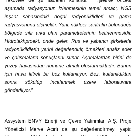
Yakovlev de şu ifadeleri kullandı: “
İşletme öncesi
aşamada radyasyonun izlenmesinin temel amacı, NGS
inşaat sahasındaki doğal radyonüklidleri ve gama
radyasyonunu ölçmektir. Yani, nükleer santralin bulunduğu
bölgede sıfır arka plan parametrelerinin belirlenmesidir.
Hidrotekhproekt, önde gelen Rus ve yabancı şirketlerle
radyonüklidlerin yerini değerlendirir, örnekleri analiz eder
ve çalışmaların sonuçlarını sunar. Aşamalardan birini de
yüzey havasından numune almak oluşturmaktadır. Bunun
için hava filtreli bir bez kullanılıyor. Bez, kullanıldıktan
sonra sökülüp incelenmek üzere laboratuvara
gönderiliyor.”
Assystem ENVY Enerji ve Çevre Yatırımları A.Ş. Proje
Yöneticisi Merve Acırlı da şu değerlendirmeyi yaptı: