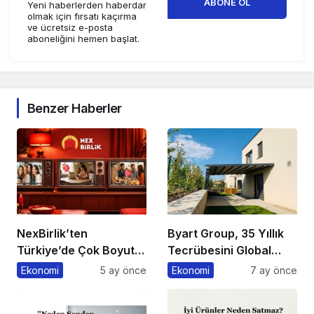
ABONE OL
Yeni haberlerden haberdar
olmak için fırsatı kaçırma
ve ücretsiz e-posta
aboneliğini hemen başlat.
Benzer Haberler
NexBirlik’ten
Byart Group, 35 Yıllık
Türkiye’de Çok Boyutlu
Tecrübesini Global
Marka Hamlesi
Başarıya Dönüştürüyor
Ekonomi
5 ay önce
Ekonomi
7 ay önce