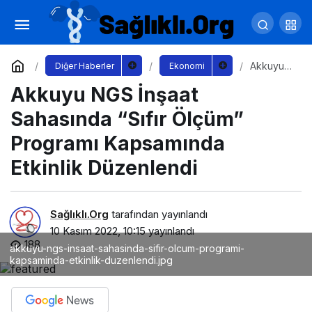
Yol ve sürüş güvenliği için 7 derece ısının
altında kış lastiği öneriliyor
Yorum Yap
Paylaş
Akkuyu
Diğer Haberler
Ekonomi
NGS
Akkuyu NGS İnşaat
İnşaat
Sahasınd
a “Sıfır
Sahasında “Sıfır Ölçüm”
Ölçüm”
Programı
Programı Kapsamında
Kapsamın
da
Etkinlik Düzenlendi
Etkinlik
Düzenlen
di
Sağlıklı.Org
tarafından yayınlandı
10 Kasım 2022, 10:15
yayınlandı
188
akkuyu-ngs-insaat-sahasinda-sifir-olcum-programi-
kapsaminda-etkinlik-duzenlendi.jpg