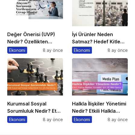
Değer Önerisi (UVP)
İyi Ürünler Neden
Nedir? Özellikten
Satmaz? Hedef Kitle
Faydaya Geçiş
Yanılgısı
Ekonomi
8 ay önce
Ekonomi
8 ay önce
Kurumsal Sosyal
Halkla İlişkiler Yönetimi
Sorumluluk Nedir? Etkili
Nedir? Etkili Halkla
Kurumsal Sosyal
İlişkiler Yönetimi İçin 10
Ekonomi
8 ay önce
Ekonomi
8 ay önce
Sorumluluk İçin 10 Altın
Altın İpucu
Öneri