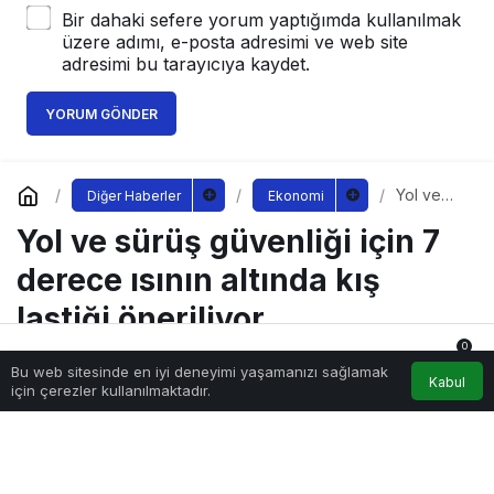
Bir dahaki sefere yorum yaptığımda kullanılmak
üzere adımı, e-posta adresimi ve web site
adresimi bu tarayıcıya kaydet.
YORUM GÖNDER
Yol ve
Diğer Haberler
Ekonomi
sürüş
Yol ve sürüş güvenliği için 7
güvenliği
için 7
derece
derece ısının altında kış
ısının
altında
lastiği öneriliyor
kış lastiği
öneriliyor
0
Bu web sitesinde en iyi deneyimi yaşamanızı sağlamak
Anasayfa
Akış
Hesabım
Bildirimler
Kabul
Sağlıklı.Org
tarafından yayınlandı
için çerezler kullanılmaktadır.
10 Kasım 2022, 10:15
yayınlandı
240
yol-ve-surus-guvenligi-icin-7-derece-isinin-altinda-kis-lastigi-
oneriliyor.jpg