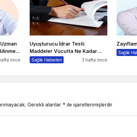
e Uzman
Uyuşturucu İdrar Testi:
Zayıflam
ilinmesi
Maddeler Vücutta Ne Kadar
Sağlık Ha
Kalır, Süreç Nasıl İşler?
hafta önce
Sağlık Haberleri
3 hafta önce
lanmayacak.
Gerekli alanlar
*
ile işaretlenmişlerdir