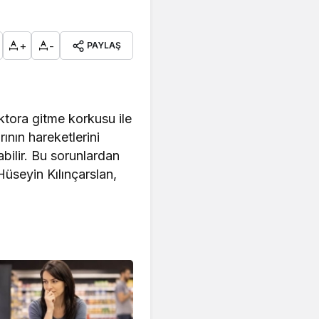
+
-
PAYLAŞ
ktora gitme korkusu ile
ının hareketlerini
bilir. Bu sorunlardan
üseyin Kılınçarslan,