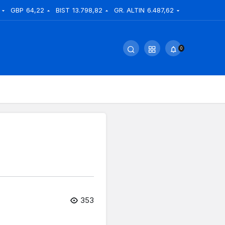
GBP
64,22
BIST
13.798,82
GR. ALTIN
6.487,62
0
353