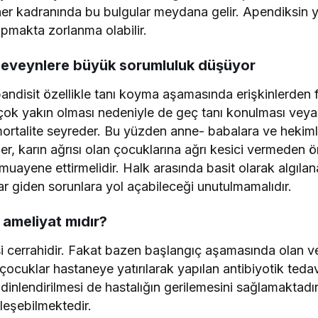
 her kadranında bu bulgular meydana gelir. Apendiksin
pmakta zorlanma olabilir.
ebeveynlere büyük sorumluluk düşüyor
ndisit özellikle tanı koyma aşamasında erişkinlerden far
ine çok yakın olması nedeniyle de geç tanı konulması ve
ortalite seyreder. Bu yüzden anne- babalara ve hekiml
r, karın ağrısı olan çocuklarına ağrı kesici vermeden 
uayene ettirmelidir. Halk arasında basit olarak algılan
 giden sorunlara yol açabileceği unutulmamalıdır.
 ameliyat mıdır?
si cerrahidir. Fakat bazen başlangıç aşamasında olan v
ocuklar hastaneye yatırılarak yapılan antibiyotik tedavi
 dinlendirilmesi de hastalığın gerilemesini sağlamaktad
leşebilmektedir.