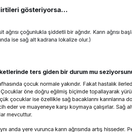
rtileri gösteriyorsa…
it ağrısı çoğunlukla şiddetli bir ağrıdır. Karın ağrısı b
nda ise sağ alt kadrana lokalize olur.)
etlerinde ters giden bir durum mu seziyorsun
afhasında çocuk normale yakındır. Fakat hastalık ilerle
 Çocuklar öne doğru eğilmiş biçimde topallayarak yürü
üçük çocuklar ise özellikle sağ bacaklarını karınlarına 
cih eder ve muayeneye karşı koymaya çalışırlar. Sağ al
ar mevcuttur.
ynı anda yere vurunca karın ağrısında artış hisseder. 