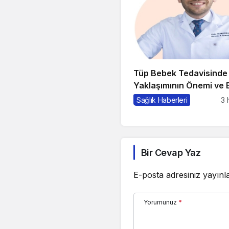
Tüp Bebek Tedavisind
Yaklaşımının Önemi ve B
Gerekenler
Sağlık Haberleri
3 
Bir Cevap Yaz
E-posta adresiniz yayın
Yorumunuz
*