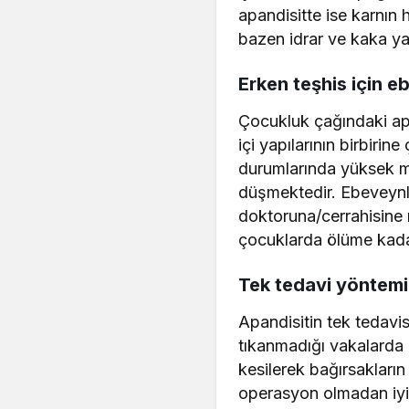
apandisitte ise karnın
bazen idrar ve kaka ya
Erken teşhis için 
Çocukluk çağındaki apa
içi yapılarının birbir
durumlarında yüksek m
düşmektedir. Ebeveynle
doktoruna/cerrahisine m
çocuklarda ölüme kadar
Tek tedavi yöntemi
Apandisitin tek tedavi
tıkanmadığı vakalarda ç
kesilerek bağırsakların
operasyon olmadan iyi