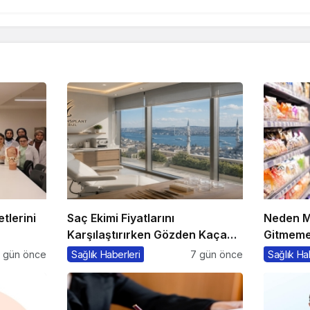
tlerini
Saç Ekimi Fiyatlarını
Neden M
Karşılaştırırken Gözden Kaçan
Gitmemel
Maliyetler
Alma Psi
 gün önce
Sağlık Haberleri
7 gün önce
Sağlık Ha