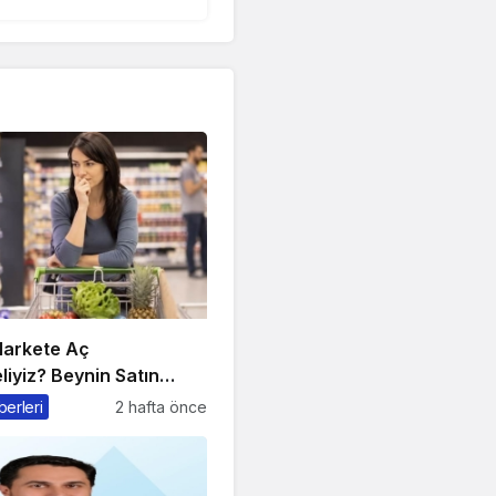
arkete Aç
iyiz? Beynin Satın
kolojisi
berleri
2 hafta önce