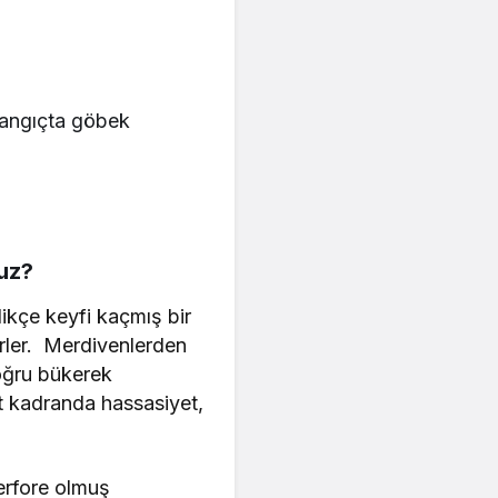
aşlangıçta göbek
uz?
dikçe keyfi kaçmış bir
rler. Merdivenlerden
doğru bükerek
t kadranda hassasiyet,
Perfore olmuş