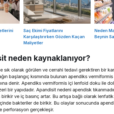
tlerini
Saç Ekimi Fiyatlarını
Neden Ma
Karşılaştırırken Gözden Kaçan
Beynin Sat
Maliyetler
it neden kaynaklanıyor?
sık olarak görülen ve cerrahi tedavi gerektiren bir karın
sağın başlangıç kısmında bulunan apendiks vermiformis 
bına denir. Apendiks vermiformis içi lenfoid doku ile d
eri bir yapıdadır. Apandisit nedeni apendisk tıkanmadı
irikir ve iç basınç artar. Bu artışa bağlı olarak lenfat
çinde bakteriler de birikir. Bu olaylar sonucunda apendi
se perforasyon gerçekleşir.