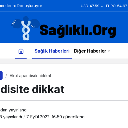
zmetlerini Dönüştürüyor
USD
47,59
EURO
54,97
Sağlık Haberleri
Diğer Haberler
Akut apandisite dikkat
disite dikkat
ndan yayınlandı
58
yayınlandı
7 Eylül 2022, 16:50
güncellendi