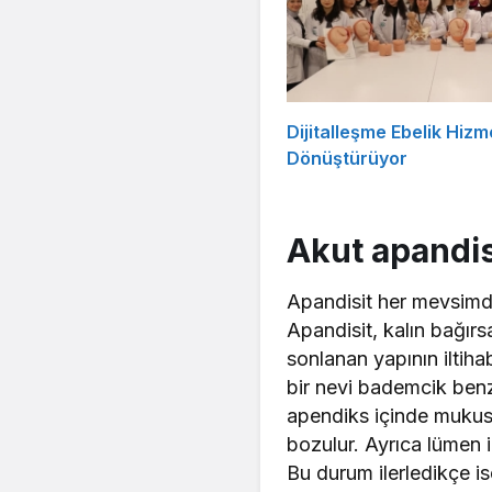
Dijitalleşme Ebelik Hizme
Dönüştürüyor
Akut apandis
Apandisit her mevsimde 
Apandisit, kalın bağır
sonlanan yapının iltiha
bir nevi bademcik benz
apendiks içinde mukus b
bozulur. Ayrıca lümen i
Bu durum ilerledikçe i