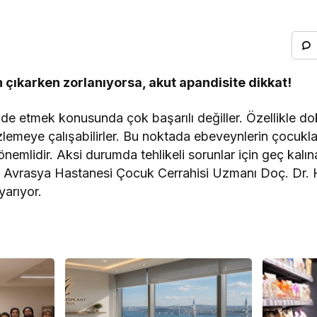
ıkarken zorlanıyorsa, akut apandisite dikkat!
ade etmek konusunda çok başarılı değiller. Özellikle do
gizlemeye çalışabilirler. Bu noktada ebeveynlerin çocuklar
emlidir. Aksi durumda tehlikeli sorunlar için geç kalına
… Avrasya Hastanesi Çocuk Cerrahisi Uzmanı Doç. Dr. H
uyarıyor.