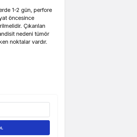
erde 1-2 gün, perfore
iyat öncesince
lmelidir. Çıkarılan
andisit nedeni tümör
ken noktalar vardır.
OL