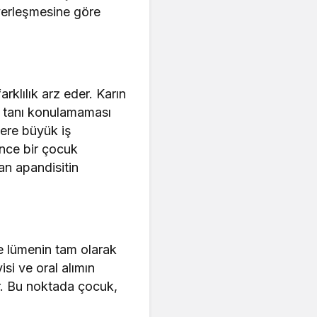
 yerleşmesine göre
klılık arz eder. Karın
ya tanı konulamaması
ere büyük iş
önce bir çocuk
an apandisitin
e lümenin tam olarak
si ve oral alımın
ır. Bu noktada çocuk,