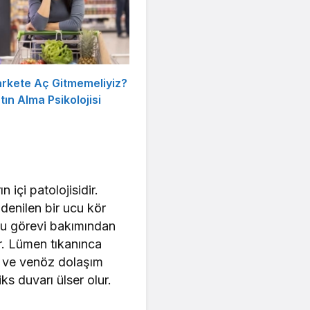
rkete Aç Gitmemeliyiz?
ın Alma Psikolojisi
 içi patolojisidir.
denilen bir ucu kör
olu görevi bakımından
r. Lümen tıkanınca
ik ve venöz dolaşım
ks duvarı ülser olur.