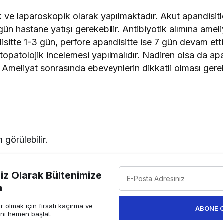
ık ve laparoskopik olarak yapılmaktadır. Akut apandisitl
gün hastane yatışı gerekebilir. Antibiyotik alımına amel
sitte 1-3 gün, perfore apandisitte ise 7 gün devam ettiri
topatolojik incelemesi yapılmalıdır. Nadiren olsa da ap
. Ameliyat sonrasında ebeveynlerin dikkatli olması gere
 görülebilir.
z Olarak Bültenimize
n
 olmak için fırsatı kaçırma ve
ABONE 
ini hemen başlat.