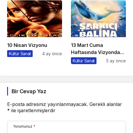
10 Nisan Vizyonu
13 Mart Cuma
Haftasında Vizyonda
Kültür Sanat
4 ay önce
Hangi Filmler Var?
Kültür Sanat
5 ay önce
Bir Cevap Yaz
E-posta adresiniz yayınlanmayacak.
Gerekli alanlar
*
ile işaretlenmişlerdir
Yorumunuz
*