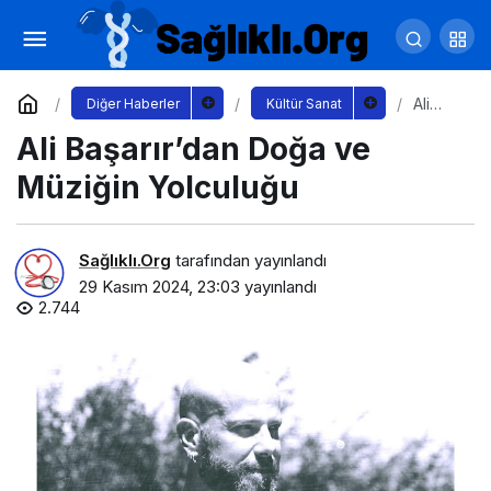
Ali Başarır’dan Doğa ve Müziğin Yolculuğu
Yorum Yap
Ali
Diğer Haberler
Kültür Sanat
Başarır
Ali Başarır’dan Doğa ve
’dan
Doğa
ve
Müziğin Yolculuğu
Müziği
n
Yolcul
uğu
Sağlıklı.Org
tarafından yayınlandı
29 Kasım 2024, 23:03
yayınlandı
2.744