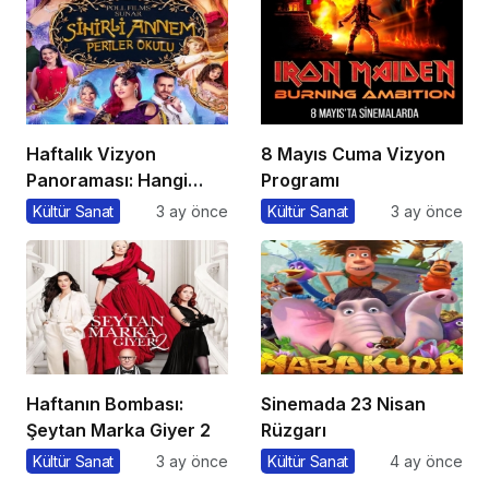
Haftalık Vizyon
8 Mayıs Cuma Vizyon
Panoraması: Hangi
Programı
Filmi İzlemeli?
Kültür Sanat
3 ay önce
Kültür Sanat
3 ay önce
Haftanın Bombası:
Sinemada 23 Nisan
Şeytan Marka Giyer 2
Rüzgarı
Kültür Sanat
3 ay önce
Kültür Sanat
4 ay önce