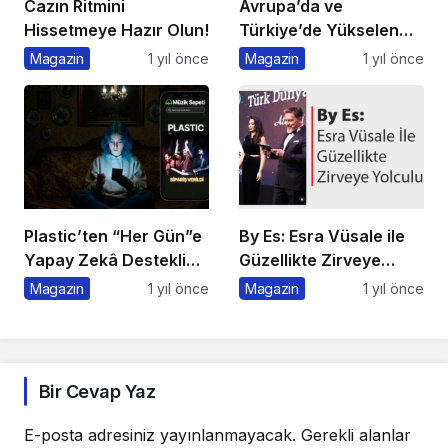
Cazın Ritmini
Avrupa’da ve
Hissetmeye Hazır Olun!
Türkiye’de Yükselen
Trend: Telefonsuz
Magazin
1 yıl önce
Magazin
1 yıl önce
Gece Kulüpleri
Plastic’ten “Her Gün”e
By Es: Esra Vüsale ile
Yapay Zekâ Destekli
Güzellikte Zirveye
Müzik Videosu
Yolculuk
Magazin
1 yıl önce
Magazin
1 yıl önce
Bir Cevap Yaz
E-posta adresiniz yayınlanmayacak.
Gerekli alanlar