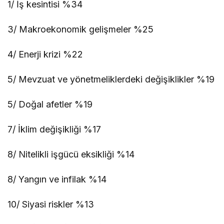
1/ İş kesintisi %34
3/ Makroekonomik gelişmeler %25
4/ Enerji krizi %22
5/ Mevzuat ve yönetmeliklerdeki değişiklikler %19
5/ Doğal afetler %19
7/ İklim değişikliği %17
8/ Nitelikli işgücü eksikliği %14
8/ Yangın ve infilak %14
10/ Siyasi riskler %13