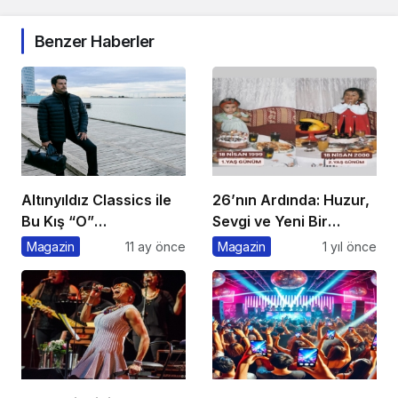
Benzer Haberler
Altınyıldız Classics ile
26’nın Ardında: Huzur,
Bu Kış “O”
Sevgi ve Yeni Bir
konuşulacak
Başlangıç
Magazin
11 ay önce
Magazin
1 yıl önce