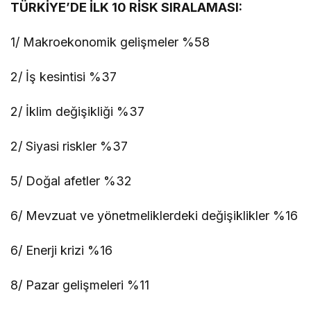
TÜRKİYE’DE İLK 10 RİSK SIRALAMASI:
1/ Makroekonomik gelişmeler %58
2/ İş kesintisi %37
2/ İklim değişikliği %37
2/ Siyasi riskler %37
5/ Doğal afetler %32
6/ Mevzuat ve yönetmeliklerdeki değişiklikler %16
6/ Enerji krizi %16
8/ Pazar gelişmeleri %11