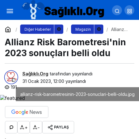
“Yaşamları İyileştiriyoruz" sloganı ile yola
çıkan Legrand Grup Türkiye geleneksel bayi
Yorum Yap
Paylaş
Allianz
Diğer Haberler
Magazin
Risk
Allianz Risk Barometresi'nin
Barometr
toplantısında iş ortaklarıyla bir araya geldi
esi'nin
2023
2023 sonuçları belli oldu
sonuçları
belli oldu
Sağlıklı.Org
tarafından yayınlandı
31 Ocak 2023, 12:00
yayınlandı
191
allianz-risk-barometresinin-2023-sonuclari-belli-oldu.jpg
+
-
PAYLAŞ