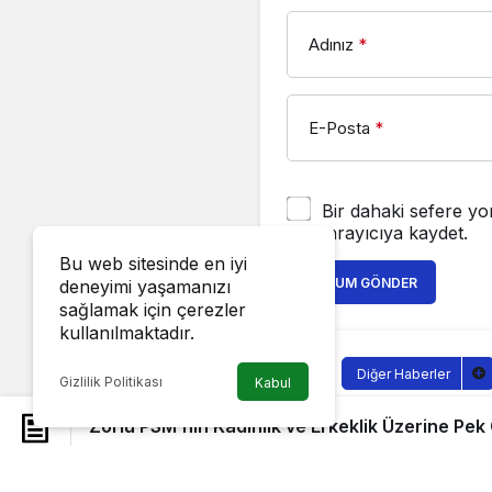
Adınız
*
E-Posta
*
Bir dahaki sefere yo
tarayıcıya kaydet.
Bu web sitesinde en iyi
YORUM GÖNDER
deneyimi yaşamanızı
sağlamak için çerezler
kullanılmaktadır.
Diğer Haberler
Gizlilik Politikası
Kabul
Zorlu PSM’
Zorlu PSM’nin Kadınlık ve Erkeklik Üzerine Pe
Pek Çok T