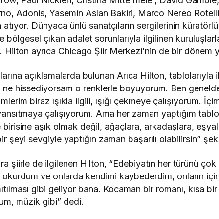
rrow, Paul Nicklen, Cristina Mittermeier, David Gamble, 
no, Adonis, Yasemin Aslan Bakiri, Marco Nereo Rotelli g
a atıyor. Dünyaca ünlü sanatçıların sergilerinin küratör
e bölgesel çıkan adalet sorunlarıyla ilgilinen kuruluşlar
 Hilton ayrıca Chicago Şiir Merkezi’nin de bir dönem yö
ına açıklamalarda bulunan Arıca Hilton, tablolarıyla ilg
n ne hissediyorsam o renklerle boyuyorum. Ben geneld
rim biraz ışıkla ilgili, ışığı çekmeye çalışıyorum. İçimi
ansıtmaya çalışıyorum. Ama her zaman yaptığım tablola
e birisine aşık olmak değil, ağaçlara, arkadaşlara, eşya
r şeyi sevgiyle yaptığın zaman başarılı olabilirsin” ş
ra şiirle de ilgilenen Hilton, “Edebiyatın her türünü ço
okurdum ve onlarda kendimi kaybederdim, onların içind
tılması gibi geliyor bana. Kocaman bir romanı, kısa bir ş
rum, müzik gibi” dedi.