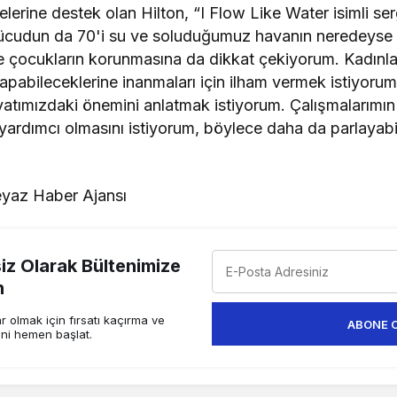
elerine destek olan Hilton, “I Flow Like Water isimli se
vücudun da 70'i su ve soluduğumuz havanın neredeyse
ve çocukların korunmasına da dikkat çekiyorum. Kadınla
yapabileceklerine inanmaları için ilham vermek istiyor
tımızdaki önemini anlatmak istiyorum. Çalışmalarımın 
 yardımcı olmasını istiyorum, böylece daha da parlayabili
yaz Haber Ajansı
z Olarak Bültenimize
n
 olmak için fırsatı kaçırma ve
ABONE 
ini hemen başlat.