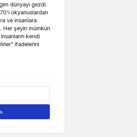
rgim dünyayı gezdi.
 70'i okyanuslardan
ra ve insanlara
um. Her şeyin mümkün
insanların kendi
rler” ifadelerini
OL