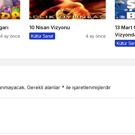
garı
10 Nisan Vizyonu
13 Mart
Vizyonda
4 ay önce
Kültür Sanat
4 ay önce
Kültür Sa
lanmayacak.
Gerekli alanlar
*
ile işaretlenmişlerdir