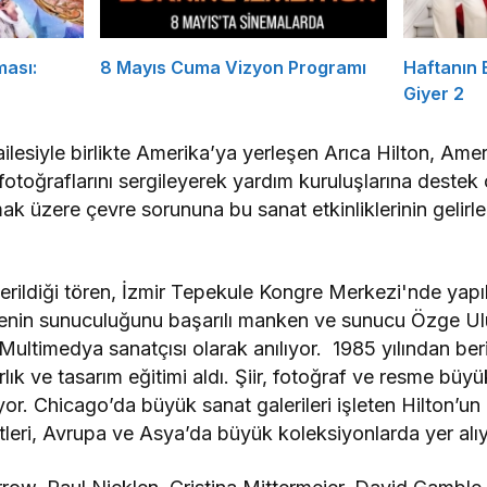
ması:
8 Mayıs Cuma Vizyon Programı
Haftanın
Giyer 2
ilesiyle birlikte Amerika’ya yerleşen Arıca Hilton, Am
 fotoğraflarını sergileyerek yardım kuruluşlarına destek
ak üzere çevre sorununa bu sanat etkinliklerinin gelirle
.
verildiği tören, İzmir Tepekule Kongre Merkezi'nde yapı
ecenin sunuculuğunu başarılı manken ve sunucu Özge Ul
ultimedya sanatçısı olarak anılıyor. 1985 yılından beri
ık ve tasarım eğitimi aldı. Şiir, fotoğraf ve resme büyük
r. Chicago’da büyük sanat galerileri işleten Hilton’un 
tleri, Avrupa ve Asya’da büyük koleksiyonlarda yer alıy