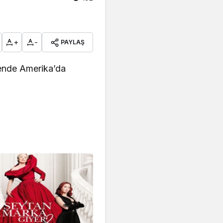
+
-
PAYLAŞ
örende Amerika’da