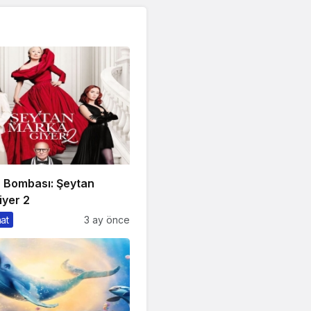
n Bombası: Şeytan
iyer 2
nat
3 ay önce