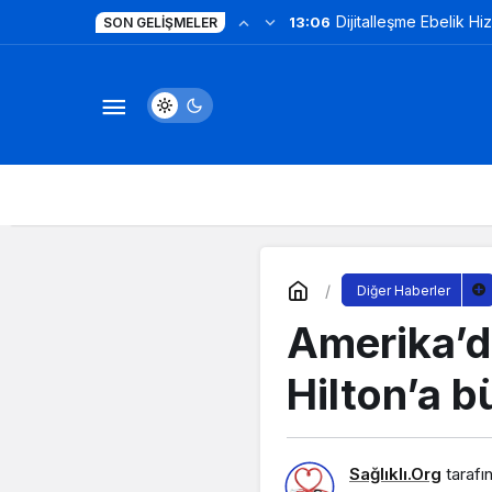
Dijitalleşme Ebelik Hi
13:06
SON GELIŞMELER
Diğer Haberler
Amerika’d
Hilton’a b
Sağlıklı.Org
tarafı