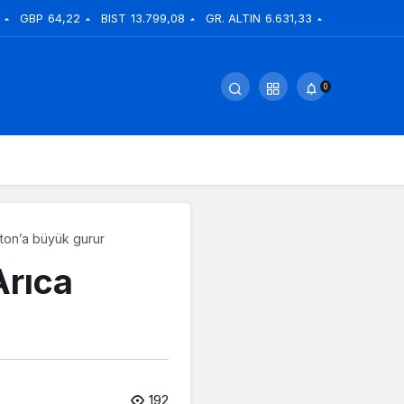
GBP
64,22
BIST
13.799,08
GR. ALTIN
6.631,33
0
lton’a büyük gurur
Arıca
192