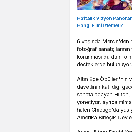
Haftalık Vizyon Panora
Hangi Filmi İzlemeli?
6 yaşında Mersin’den a
fotoğraf sanatçılarının
korunması da dahil olm
desteklerde bulunuyor
Altın Ege Ödülleri'nin 
davetlinin katıldığı g
sanata adayan Hilton, M
yönetiyor, ayrıca mimarl
halen Chicago’da yaşıyo
Amerika Birleşik Devle