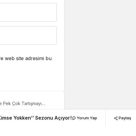
e web site adresimi bu
ne Pek Çok Tartışmayı
 Kimse Yokken’’ Sezonu
 Üzerine
 Kimse Yokken’’ Sezonu Açıyor!
Yorum Yap
Paylaş
 Tiyatro