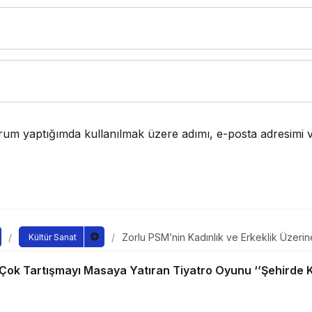
rum yaptığımda kullanılmak üzere adımı, e-posta adresimi v
Zorlu PSM’nin Kadınlık ve Erkeklik Üzeri
Kültür Sanat
Masaya Yatıran Tiyatro Oyunu ‘’Şehirde
nin Kadınlık ve Erkeklik
Açıyor!
k Çok Tartışmayı Masaya Yatıran Tiyatro Oyunu ‘’Şehirde
artışmayı Masaya Yatıran