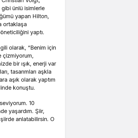
Christian Voigt,
ibi ünlü isimlerle
lüğümü yapan Hilton,
la ortaklaşa
neticiliğini yaptı.
ili olarak, “Benim için
e çizmiyorum,
zde bir ışık, enerji var
rı, tasarımları aşkla
lara aşık olarak yaptım
eklinde konuştu.
k seviyorum. 10
e yaşardım. Şiir,
iirde anlatabilirsin. O