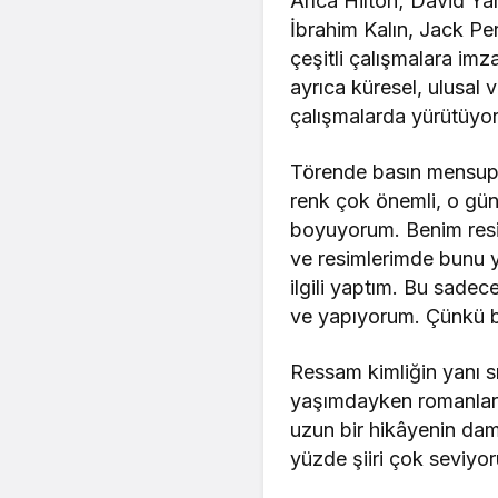
Arıca Hilton; David Ya
İbrahim Kalın, Jack Per
çeşitli çalışmalara imz
ayrıca küresel, ulusal v
çalışmalarda yürütüyor.
Törende basın mensuplar
renk çok önemli, o gü
boyuyorum. Benim resimle
ve resimlerimde bunu y
ilgili yaptım. Bu sadec
ve yapıyorum. Çünkü bi
Ressam kimliğin yanı sı
yaşımdayken romanlar 
uzun bir hikâyenin damı
yüzde şiiri çok seviyo