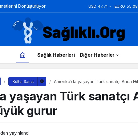
zmetlerini Dönüştürüyor
USD
47,71
EURO
55,08
Sağlık Haberleri
Diğer Haberler
Amerika’da yaşayan Türk sanatçı Arıca Hi
Kültür Sanat
a yaşayan Türk sanatçı 
üyük gurur
ndan yayınlandı