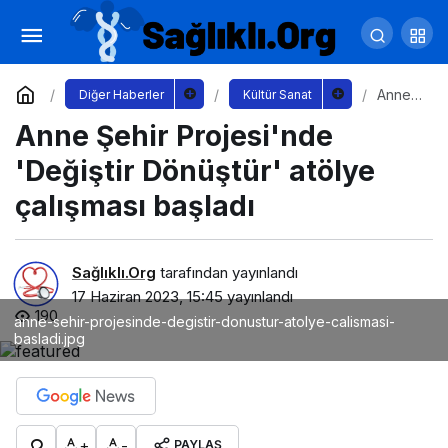
Büyükşehir'den şef ve amirlere hizmet içi
eğitim
Yorum Yap
Paylaş
Anne
Diğer Haberler
Kültür Sanat
Şehir
Anne Şehir Projesi'nde
Projesi
'nde
'Değiş
'Değiştir Dönüştür' atölye
tir
Dönüşt
çalışması başladı
ür'
atölye
çalışm
ası
Sağlıklı.Org
tarafından yayınlandı
başlad
17 Haziran 2023, 15:45
yayınlandı
ı
190
anne-sehir-projesinde-degistir-donustur-atolye-calismasi-
basladi.jpg
+
-
PAYLAŞ