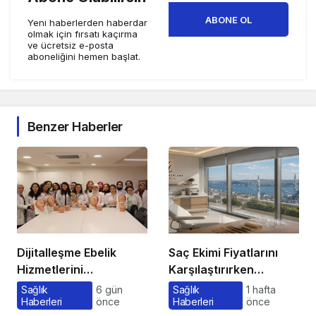
ABONE OL
Yeni haberlerden haberdar
olmak için fırsatı kaçırma
ve ücretsiz e-posta
aboneliğini hemen başlat.
Benzer Haberler
Dijitalleşme Ebelik
Saç Ekimi Fiyatlarını
Hizmetlerini
Karşılaştırırken
Dönüştürüyor
Gözden Kaçan
Sağlık
6 gün
Sağlık
1 hafta
Haberleri
önce
Haberleri
önce
Maliyetler