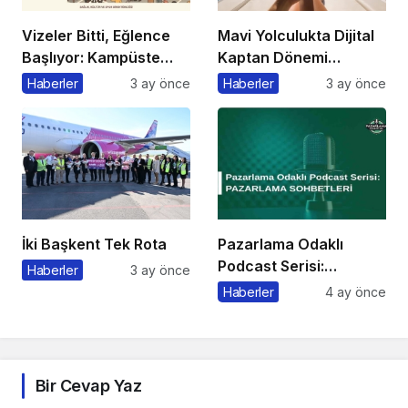
Vizeler Bitti, Eğlence
Mavi Yolculukta Dijital
Başlıyor: Kampüste
Kaptan Dönemi
Bahar Festivali
Başlıyor
Haberler
3 ay önce
Haberler
3 ay önce
Kaçmaz!
İki Başkent Tek Rota
Pazarlama Odaklı
Podcast Serisi:
Haberler
3 ay önce
Pazarlama Sohbetleri
Haberler
4 ay önce
Bir Cevap Yaz