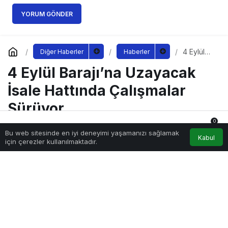
YORUM GÖNDER
4 Eylül
Diğer Haberler
Haberler
Barajı’na
4 Eylül Barajı’na Uzayacak
Uzayaca
k İsale
Hattında
İsale Hattında Çalışmalar
Çalışmala
r Sürüyor
Sürüyor
0
Bu web sitesinde en iyi deneyimi yaşamanızı sağlamak
Anasayfa
Akış
Hesabım
Bildirimler
Kabul
için çerezler kullanılmaktadır.
Sağlıklı.Org
tarafından yayınlandı
8 Eylül 2022, 11:20
yayınlandı
212
PAYLAŞ