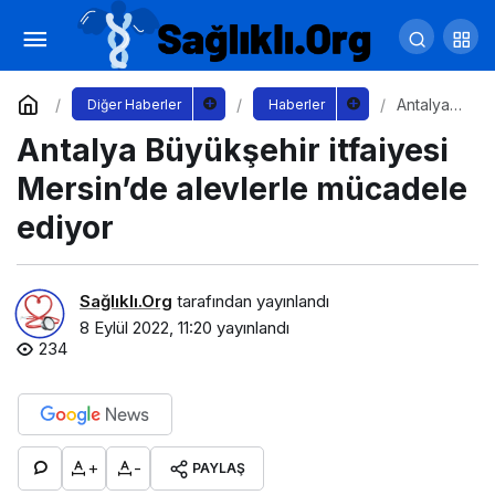
4 Eylül Barajı’na Uzayacak İsale Hattında
Çalışmalar Sürüyor
Yorum Yap
Paylaş
Antalya
Diğer Haberler
Haberler
Büyükşe
Antalya Büyükşehir itfaiyesi
hir
itfaiyesi
Mersin’d
Mersin’de alevlerle mücadele
e
alevlerle
ediyor
mücadel
e ediyor
Sağlıklı.Org
tarafından yayınlandı
8 Eylül 2022, 11:20
yayınlandı
234
+
-
PAYLAŞ