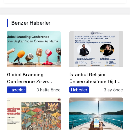
Benzer Haberler
Global Branding
İstanbul Gelişim
Conference Zirve
Üniversitesi’nde Dijital
Başkanı’ndan Önemli
Markalaşma 1.0
Haberler
3 hafta önce
Haberler
3 ay önce
Açıklama
Etkinliği Düzenlenecek