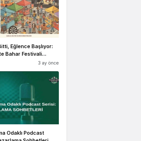
itti, Eğlence Başlıyor:
 Bahar Festivali
!
3 ay önce
ma Odaklı Podcast
Pazarlama Sohbetleri