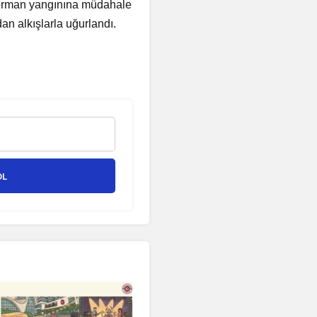
de orman yangınına müdahale
dan alkışlarla uğurlandı.
OL