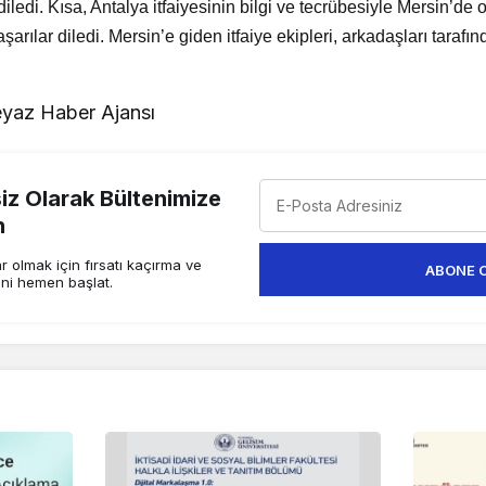
 diledi. Kısa, Antalya itfaiyesinin bilgi ve tecrübesiyle Mersin’
şarılar diledi. Mersin’e giden itfaiye ekipleri, arkadaşları tarafın
yaz Haber Ajansı
z Olarak Bültenimize
n
 olmak için fırsatı kaçırma ve
ABONE 
ini hemen başlat.