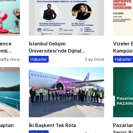
rence
İstanbul Gelişim
Vizeler B
mli
Üniversitesi’nde Dijital
Kampüste
Markalaşma 1.0 Etkinliği
Kaçmaz
hafta önce
Haberler
3 ay önce
Haberler
Düzenlenecek
Kaptan
İki Başkent Tek Rota
Pazarla
Serisi: 