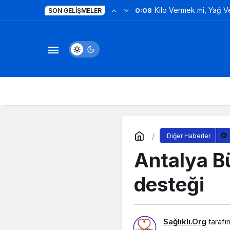
Kilo Vermek mi, Yağ 
0:08
SON GELIŞMELER
Değil!
Diğer Haberler
Antalya Bü
desteği
Sağlıklı.Org
tarafı