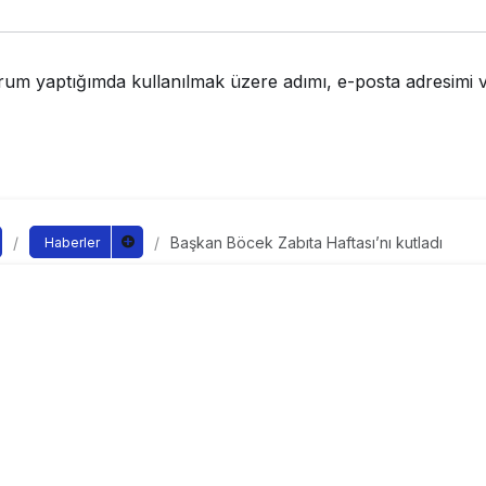
rum yaptığımda kullanılmak üzere adımı, e-posta adresimi v
Başkan Böcek Zabıta Haftası’nı kutladı
Haberler
ek Zabıta Haftası’nı kut
ndan yayınlandı
ayınlandı