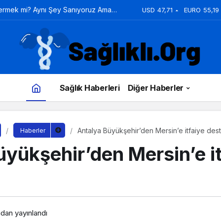
Vermek mi? Aynı Şey Sanıyoruz Ama
USD
47,71
EURO
55,19
Sağlık Haberleri
Diğer Haberler
Antalya Büyükşehir’den Mersin’e itfaiye des
Haberler
yükşehir’den Mersin’e it
ndan yayınlandı