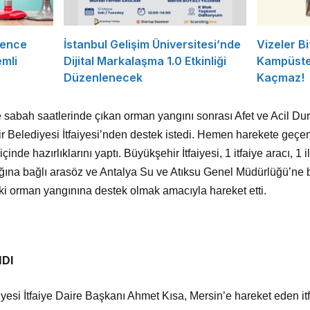
rence
İstanbul Gelişim Üniversitesi’nde
Vizeler Bi
mli
Dijital Markalaşma 1.0 Etkinliği
Kampüste 
Düzenlenecek
Kaçmaz!
e sabah saatlerinde çıkan orman yangını sonrası Afet ve Acil D
 Belediyesi İtfaiyesi’nden destek istedi. Hemen harekete geçe
içinde hazırlıklarını yaptı. Büyükşehir İtfaiyesi, 1 itfaiye aracı, 
ğına bağlı arasöz ve Antalya Su ve Atıksu Genel Müdürlüğü’ne b
eki orman yangınına destek olmak amacıyla hareket etti.
DI
esi İtfaiye Daire Başkanı Ahmet Kısa, Mersin’e hareket eden itf