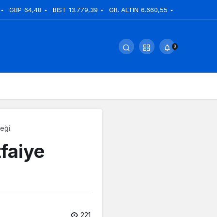
GBP
64,48
BIST
13.779,39
GR. ALTIN
6.660,55
0
teği
faiye
221