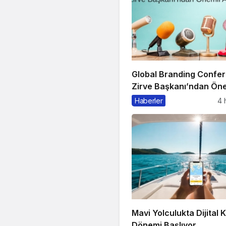
Global Branding Confe
Zirve Başkanı’ndan Öne
Açıklama
Haberler
4 
Mavi Yolculukta Dijital 
Dönemi Başlıyor