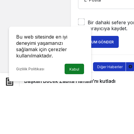
Bir dahaki sefere yo
tarayıcıya kaydet.
Bu web sitesinde en iyi
YORUM GÖNDER
deneyimi yaşamanızı
sağlamak için çerezler
kullanılmaktadır.
Diğer Haberler
Gizlilik Politikası
Kabul
Başkan Böc
Başkan Böcek Zabıta Haftası’nı kutladı
Sağlıklı.Org
tarafı
7 Eylül 2022, 12:01
y