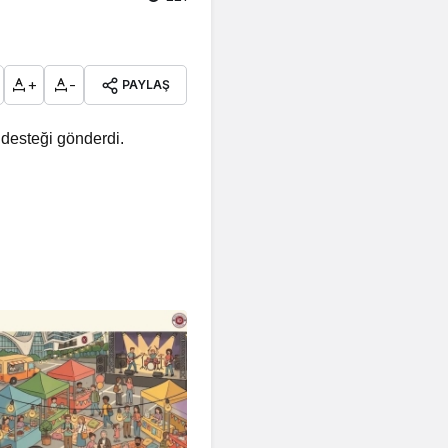
+
-
PAYLAŞ
 desteği gönderdi.