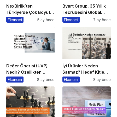
NexBirlik’ten
Byart Group, 35 Yıllık
Türkiye’de Çok Boyutlu
Tecrübesini Global
Marka Hamlesi
Başarıya Dönüştürüyor
Ekonomi
5 ay önce
Ekonomi
7 ay önce
Değer Önerisi (UVP)
İyi Ürünler Neden
Nedir? Özellikten
Satmaz? Hedef Kitle
Faydaya Geçiş
Yanılgısı
Ekonomi
8 ay önce
Ekonomi
8 ay önce