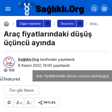
Matriks’in 9 aylık net karı yüzde 102 artışla
42 milyon TL’yi aştı
Yorum Yap
Paylaş
Araç
Diğer Haberler
Ekonomi
fiyatlarınd
Araç fiyatlarındaki düşüş
aki düşüş
üçüncü
ayında
üçüncü ayında
Sağlıklı.Org
tarafından yayınlandı
8 Kasım 2022, 14:00
yayınlandı
168
arac-fiyatlarindaki-dusus-ucuncu-ayinda.jpg
+
-
PAYLAŞ