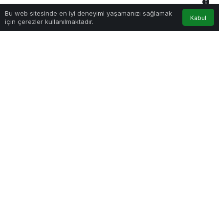
0
Bu web sitesinde en iyi deneyimi yaşamanızı sağlamak
Anasayfa
Akış
Hesabım
Bildirimler
Kabul
Sağlıklı.Org
tarafından yayınlandı
için çerezler kullanılmaktadır.
8 Kasım 2022, 11:30
yayınlandı
191
matriksin-9-aylik-net-kari-yuzde-102-artisla-42-milyon-tlyi-
asti.jpg
PAYLAŞ