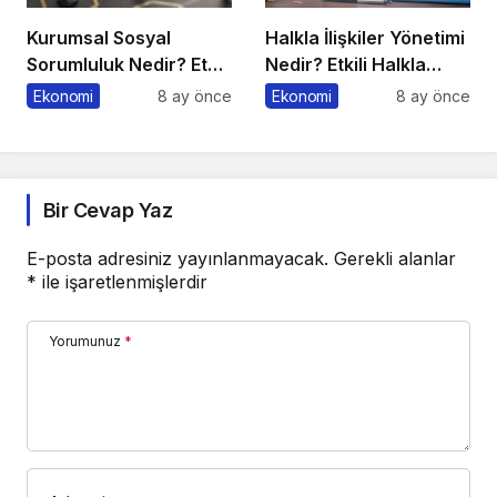
Kurumsal Sosyal
Halkla İlişkiler Yönetimi
Sorumluluk Nedir? Etkili
Nedir? Etkili Halkla
Kurumsal Sosyal
İlişkiler Yönetimi İçin 10
Ekonomi
8 ay önce
Ekonomi
8 ay önce
Sorumluluk İçin 10 Altın
Altın İpucu
Öneri
Bir Cevap Yaz
E-posta adresiniz yayınlanmayacak.
Gerekli alanlar
*
ile işaretlenmişlerdir
Yorumunuz
*