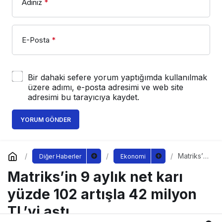
Adınız
*
E-Posta
*
Bir dahaki sefere yorum yaptığımda kullanılmak
üzere adımı, e-posta adresimi ve web site
adresimi bu tarayıcıya kaydet.
YORUM GÖNDER
Matriks’in
Diğer Haberler
Ekonomi
9 aylık
Matriks’in 9 aylık net karı
net karı
yüzde
102 artışla
yüzde 102 artışla 42 milyon
42 milyon
TL’yi aştı
TL’yi aştı