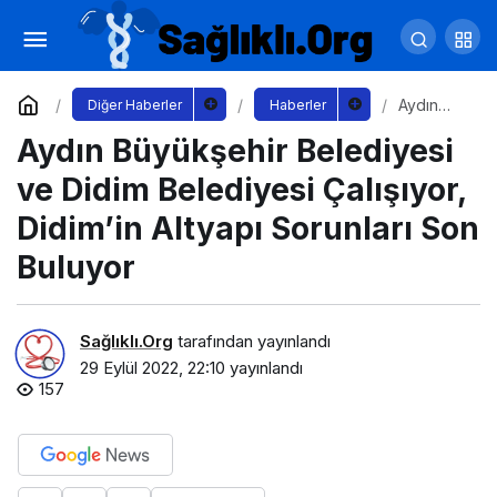
Zeytinburnu’nda Yayalara ve Hayata Saygı
Duruşu
Yorum Yap
Paylaş
Aydın
Diğer Haberler
Haberler
Büyükşe
Aydın Büyükşehir Belediyesi
hir
Belediye
si ve
ve Didim Belediyesi Çalışıyor,
Didim
Belediye
Didim’in Altyapı Sorunları Son
si
Çalışıyor,
Buluyor
Didim’in
Altyapı
Sorunları
Son
Sağlıklı.Org
tarafından yayınlandı
Buluyor
29 Eylül 2022, 22:10
yayınlandı
157