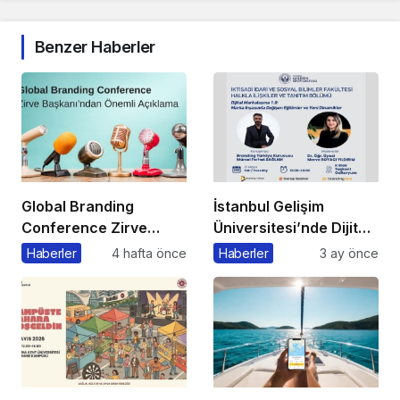
Benzer Haberler
Global Branding
İstanbul Gelişim
Conference Zirve
Üniversitesi’nde Dijital
Başkanı’ndan Önemli
Markalaşma 1.0
Haberler
4 hafta önce
Haberler
3 ay önce
Açıklama
Etkinliği Düzenlenecek