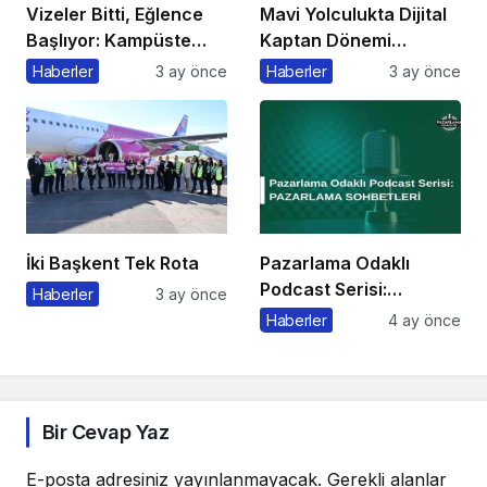
Vizeler Bitti, Eğlence
Mavi Yolculukta Dijital
Başlıyor: Kampüste
Kaptan Dönemi
Bahar Festivali
Başlıyor
Haberler
3 ay önce
Haberler
3 ay önce
Kaçmaz!
İki Başkent Tek Rota
Pazarlama Odaklı
Podcast Serisi:
Haberler
3 ay önce
Pazarlama Sohbetleri
Haberler
4 ay önce
Bir Cevap Yaz
E-posta adresiniz yayınlanmayacak.
Gerekli alanlar