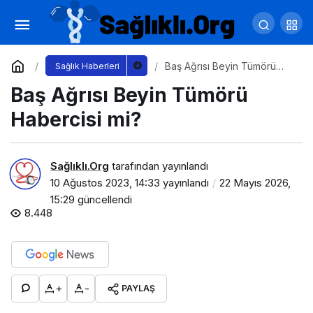
Botoksla ilgili doğru bilinen 9 yanlış
Yorum Yap
Paylaş
Baş Ağrısı Beyin Tümörü
Sağlık Haberleri
Habercisi mi?
Baş Ağrısı Beyin Tümörü
Habercisi mi?
Sağlıklı.Org
tarafından yayınlandı
10 Ağustos 2023, 14:33
yayınlandı
22 Mayıs 2026,
15:29
güncellendi
8.448
+
-
PAYLAŞ