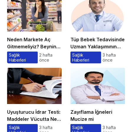
Neden Markete Aç
Tüp Bebek Tedavisinde
Gitmemeliyiz? Beynin
Uzman Yaklaşımının
Satın Alma Psikolojisi
Önemi ve Bilinmesi
Sağlık
2 hafta
Sağlık
3 hafta
Haberleri
önce
Haberleri
önce
Gerekenler
Uyuşturucu İdrar Testi:
Zayıflama İğneleri
Maddeler Vücutta Ne
Mucize mi
Kadar Kalır, Süreç
Sağlık
3 hafta
Sağlık
3 hafta