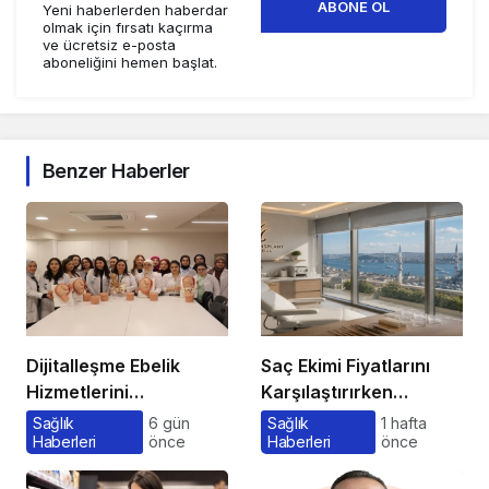
ABONE OL
Yeni haberlerden haberdar
olmak için fırsatı kaçırma
ve ücretsiz e-posta
aboneliğini hemen başlat.
Benzer Haberler
Dijitalleşme Ebelik
Saç Ekimi Fiyatlarını
Hizmetlerini
Karşılaştırırken
Dönüştürüyor
Gözden Kaçan
Sağlık
6 gün
Sağlık
1 hafta
Haberleri
önce
Haberleri
önce
Maliyetler