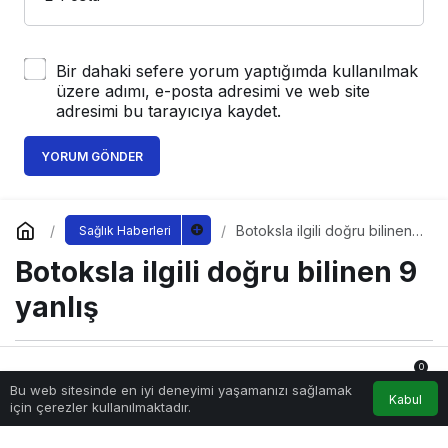
Bir dahaki sefere yorum yaptığımda kullanılmak
üzere adımı, e-posta adresimi ve web site
adresimi bu tarayıcıya kaydet.
YORUM GÖNDER
Botoksla ilgili doğru bilinen
Sağlık Haberleri
9 yanlış
Botoksla ilgili doğru bilinen 9
yanlış
0
Sağlıklı.Org
tarafından yayınlandı
Bu web sitesinde en iyi deneyimi yaşamanızı sağlamak
10 Ağustos 2023, 12:02
yayınlandı
Anasayfa
Akış
Hesabım
Bildirimler
Kabul
için çerezler kullanılmaktadır.
243
botoksla-ilgili-dogru-bilinen-9-yanlis.jpg