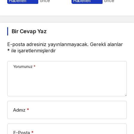
Haberleri
önce
Haberleri
önce
Nasıl İşler?
Bir Cevap Yaz
E-posta adresiniz yayınlanmayacak.
Gerekli alanlar
*
ile işaretlenmişlerdir
Yorumunuz
*
Adınız
*
E-Posta
*