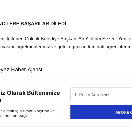
CİLERE BAŞARILAR DİLEDİ
an ilgilenen Gölcük Belediye Başkanı Ali Yıldırım Sezer, “Yeni eğ
lmasını, öğretmenlerimiz ve geleceğimizin teminatı öğrencilerimiz
yaz Haber Ajansı
z Olarak Bültenimize
n
 olmak için fırsatı kaçırma ve
ABONE 
ini hemen başlat.