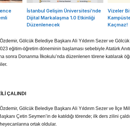
rence
İstanbul Gelişim Üniversitesi’nde
Vizeler Bi
mli
Dijital Markalaşma 1.0 Etkinliği
Kampüste 
Düzenlenecek
Kaçmaz!
demir, Gölcük Belediye Başkanı Ali Yıldırım Sezer ve Gölcük İ
2023 eğitim-öğretim döneminin başlaması sebebiyle Atatürk Anı
aha sonra Donanma İlkokulu’nda düzenlenen törene katılarak öğr
ler.
İLİ ÇALINDI
demir, Gölcük Belediye Başkanı Ali Yıldırım Sezer ve İlçe Mill
aşkanı Çetin Seymen’in de katıldığı törende; ilk ders zilini çaldık
 heyecanlarına ortak oldular.