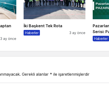
Kaptan
İki Başkent Tek Rota
Pazarla
Serisi: 
Haberler
3 ay önce
3 ay önce
Haberler
lanmayacak.
Gerekli alanlar
*
ile işaretlenmişlerdir