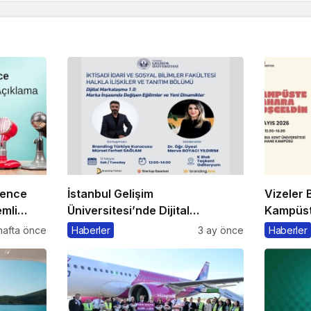
rence
İstanbul Gelişim
Vizeler B
mli
Üniversitesi’nde Dijital
Kampüste
Markalaşma 1.0 Etkinliği
Kaçmaz
hafta önce
Haberler
3 ay önce
Haberler
Düzenlenecek