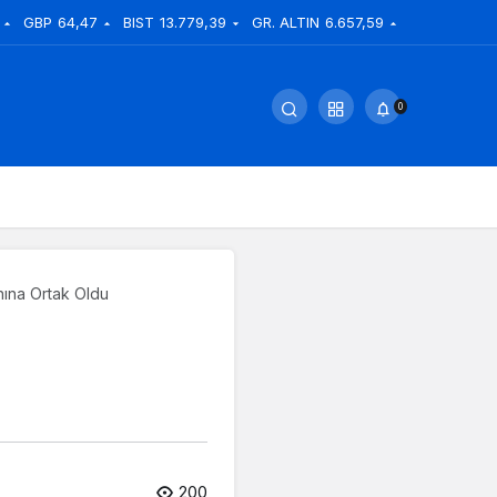
GBP
64,47
BIST
13.779,39
GR. ALTIN
6.657,59
0
nına Ortak Oldu
200