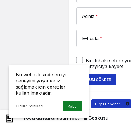
Adınız
*
E-Posta
*
Bir dahaki sefere yo
tarayıcıya kaydet.
Bu web sitesinde en iyi
YORUM GÖNDER
deneyimi yaşamanızı
sağlamak için çerezler
kullanılmaktadır.
Diğer Haberler
Gizlilik Politikası
Kabul
Foça’da K
Foça’da Kurtuluşun 100. Yılı Coşkusu