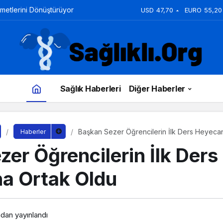
zmetlerini Dönüştürüyor
USD
47,70
EURO
55,20
Sağlık Haberleri
Diğer Haberler
Başkan Sezer Öğrencilerin İlk Ders Heyeca
Haberler
er Öğrencilerin İlk Ders
a Ortak Oldu
ndan yayınlandı