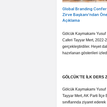
Global Branding Confe
Zirve Başkanı’ndan Öne
Açıklama
Gölcük Kaymakamı Yusuf Öz
Caferi Tayyar Mert, 2022-
gerçekleştirdiler. Heyet d
hazırlanan gösterileri izledi
GÖLCÜK’TE İLK DERS Z
Gölcük Kaymakamı Yusuf Öz
Tayyar Mert, AK Parti İlçe B
sınıflarında ziyaret ederek