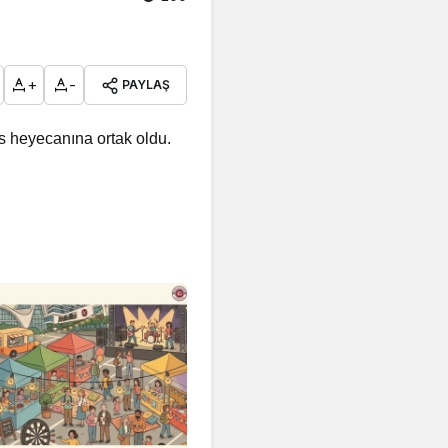
+
-
PAYLAŞ
rs heyecanına ortak oldu.