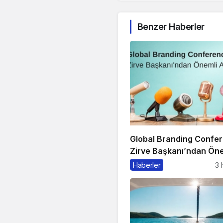
Benzer Haberler
Global Branding Confe
Zirve Başkanı’ndan Öne
Açıklama
Haberler
3 