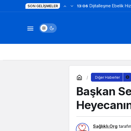
Dijitalleşme Ebelik Hi
13:06
SON GELIŞMELER
Diğer Haberler
Başkan Sez
Heyecanın
Sağlıklı.Org
tarafı