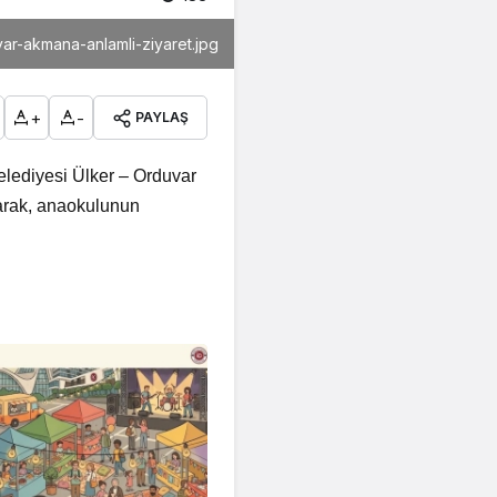
ar-akmana-anlamli-ziyaret.jpg
+
-
PAYLAŞ
elediyesi Ülker – Orduvar
arak, anaokulunun