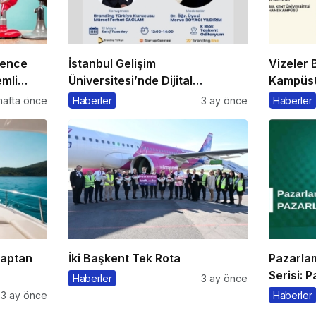
rence
İstanbul Gelişim
Vizeler B
mli
Üniversitesi’nde Dijital
Kampüste
Markalaşma 1.0 Etkinliği
Kaçmaz
hafta önce
Haberler
3 ay önce
Haberler
Düzenlenecek
Kaptan
İki Başkent Tek Rota
Pazarla
Serisi: 
Haberler
3 ay önce
3 ay önce
Haberler