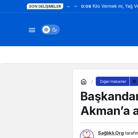
Kilo Vermek mi, Yağ 
0:08
SON GELIŞMELER
Değil!
Diğer Haberler
Başkandan
Akman’a a
Sağlıklı.Org
tarafı