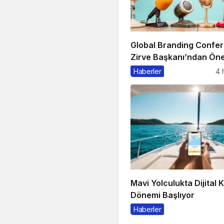
Global Branding Confe
Zirve Başkanı’ndan Öne
Açıklama
Haberler
4 
Mavi Yolculukta Dijital 
Dönemi Başlıyor
Haberler