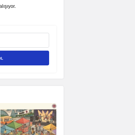
lışıyor.
OL