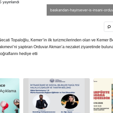
5
yayınlandı
baskandan-hayirsever-is-insani-orduv
cati Topaloğlu, Kemer’in ilk turizmcilerinden olan ve Kemer B
ımevi’ni yaptıran Orduvar Akman’a nezaket ziyaretinde bulun
toğraflarını hediye etti