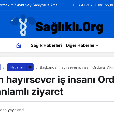
Vermek mi? Aynı Şey Sanıyoruz Ama
USD
47,71
EURO
55,19
Sağlık Haberleri
Diğer Haberler
Başkandan hayırsever iş insanı Orduvar Akma
Haberler
 hayırsever iş insanı Or
nlamlı ziyaret
ndan yayınlandı