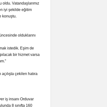
lu oldu. Vatandaşlarımız
 iyi şekilde eğitim
e konuştu.
ncesinde olduklarını
mak istedik. Eşim de
pılacak bir hizmet varsa
um.”
açılışta çekilen hatıra
ver iş insanı Orduvar
ulunda 8 sınıfta 160