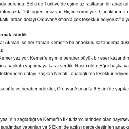
tkıda bulundu. Belki de Türkiye’de eşine az rastlanan bir anaoku
ulumuzda 160 öğrencimiz var. Hiçbir sorun yok. Çocuklarımız en
ı katkılardan dolayı Orduvar Akman’a çok teşekkür ediyoruz.” diy
rmak istedik
var Akman ise her zaman Kemer’e bir anaokulu kazandırma düşü
u:
Kemer yazıyor. Kemer’e eşimle beraber büyük bir eser kazandır
in anaokulu yaptırmaya karar verdik. Nasip oldu. Eğer başka ya
teklerinden dolayı Başkan Necati Topaloğlu’na teşekkür ediyor
aloğlu ve beraberindekiler, Orduvar Akman’a 6 Ekim’de yapılan 
yesi’nin sağladığı ve Kemer’in ilk turizmcilerinden olan hayırse
tarafından yaptırılan ve 6 Ekim’de açılışı gerçekleştirilen anaok