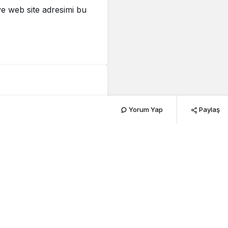
e web site adresimi bu
yenilendi
Yorum Yap
Paylaş
188
desinde-ustyapi-yenilendi.jpg
PAYLAŞ