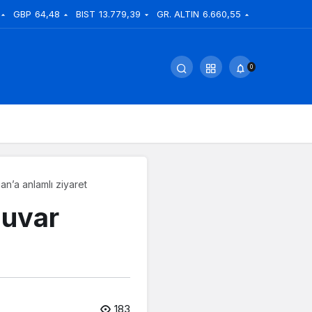
GBP
64,48
BIST
13.779,39
GR. ALTIN
6.660,55
0
n’a anlamlı ziyaret
duvar
183