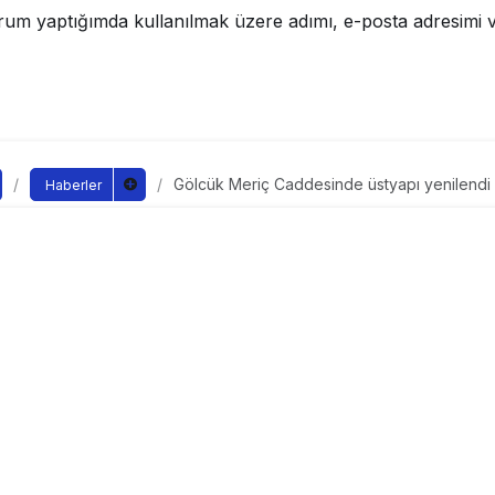
rum yaptığımda kullanılmak üzere adımı, e-posta adresimi v
Gölcük Meriç Caddesinde üstyapı yenilendi
Haberler
riç Caddesinde üstyapı 
ndan yayınlandı
5
yayınlandı
golcuk-meric-cad