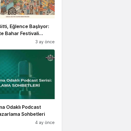
itti, Eğlence Başlıyor:
 Bahar Festivali
!
3 ay önce
ma Odaklı Podcast
Pazarlama Sohbetleri
4 ay önce