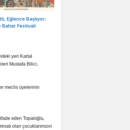
tti, Eğlence Başlıyor:
Bahar Festivali
deki yeri Kartal
eri Mustafa Bilici,
r meclis üyelerinin
 ifade eden Topaloğlu,
minatı olan çocuklarımızın