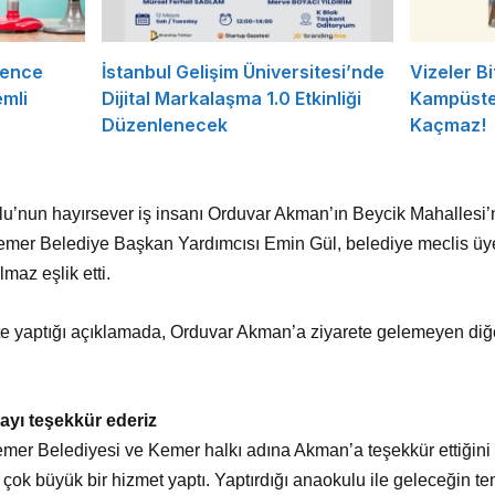
rence
İstanbul Gelişim Üniversitesi’nde
Vizeler Bi
mli
Dijital Markalaşma 1.0 Etkinliği
Kampüste 
Düzenlenecek
Kaçmaz!
u’nun hayırsever iş insanı Orduvar Akman’ın Beycik Mahallesi’n
emer Belediye Başkan Yardımcısı Emin Gül, belediye meclis üyel
maz eşlik etti.
te yaptığı açıklamada, Orduvar Akman’a ziyarete gelemeyen diğe
ayı teşekkür ederiz
emer Belediyesi ve Kemer halkı adına Akman’a teşekkür ettiğini
ok büyük bir hizmet yaptı. Yaptırdığı anaokulu ile geleceğin te