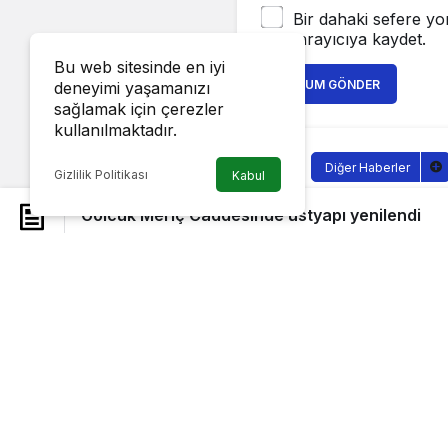
Bir dahaki sefere yo
tarayıcıya kaydet.
Bu web sitesinde en iyi
YORUM GÖNDER
deneyimi yaşamanızı
sağlamak için çerezler
kullanılmaktadır.
Diğer Haberler
Gizlilik Politikası
Kabul
Gölcük Me
Gölcük Meriç Caddesinde üstyapı yenilendi
Sağlıklı.Org
tarafı
3 Kasım 2022, 09:1