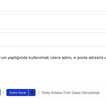
rum yaptığımda kullanılmak üzere adımı, e-posta adresimi v
Yanlış Anlama 2’nin Galası Gerçekleşti
Kültür Sanat
ama 2’nin Galası Gerçekl