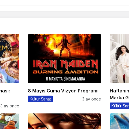
ması:
8 Mayıs Cuma Vizyon Programı
Haftanı
Marka G
Kültür Sanat
3 ay önce
3 ay önce
Kültür Sa