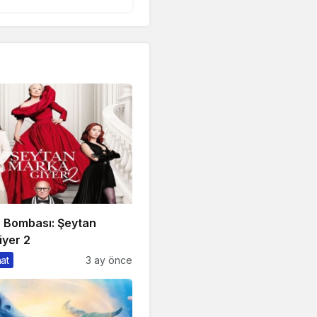
n Bombası: Şeytan
iyer 2
nat
3 ay önce