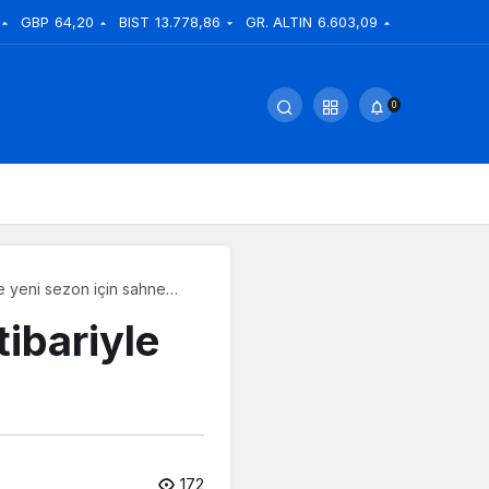
GBP
64,20
BIST
13.778,86
GR. ALTIN
6.603,09
0
le yeni sezon için sahne
tibariyle
172