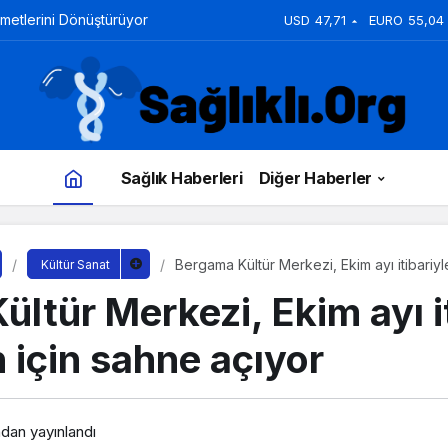
zmetlerini Dönüştürüyor
USD
47,71
EURO
55,04
Sağlık Haberleri
Diğer Haberler
Bergama Kültür Merkezi, Ekim ayı itibariy
Kültür Sanat
açıyor
ltür Merkezi, Ekim ayı i
 için sahne açıyor
ndan yayınlandı