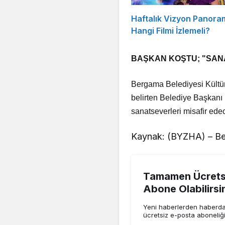
Haftalık Vizyon Panora
Hangi Filmi İzlemeli?
BAŞKAN KOŞTU; "SANA
Bergama Belediyesi Kültür 
belirten Belediye Başkanı
sanatseverleri misafir ede
Kaynak: (BYZHA) – Be
Tamamen Ücretsi
Abone Olabilirsi
Yeni haberlerden haberdar
ücretsiz e-posta aboneliğ