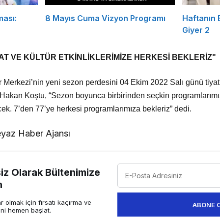
ması:
8 Mayıs Cuma Vizyon Programı
Haftanın
Giyer 2
T VE KÜLTÜR ETKİNLİKLERİMİZE HERKESİ BEKLERİZ"
Merkezi’nin yeni sezon perdesini 04 Ekim 2022 Salı günü tiyatro
 Hakan Koştu, “Sezon boyunca birbirinden seçkin programlarımız
cek. 7’den 77’ye herkesi programlarımıza bekleriz” dedi.
yaz Haber Ajansı
z Olarak Bültenimize
n
 olmak için fırsatı kaçırma ve
ABONE 
ini hemen başlat.