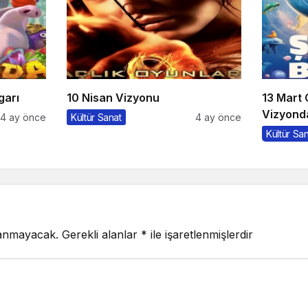
garı
10 Nisan Vizyonu
13 Mart
Vizyonda
4 ay önce
Kültür Sanat
4 ay önce
Kültür Sa
lanmayacak.
Gerekli alanlar
*
ile işaretlenmişlerdir