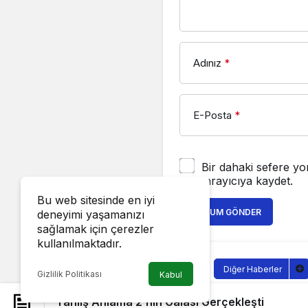
Adınız
*
E-Posta
*
Bir dahaki sefere yo
tarayıcıya kaydet.
Bu web sitesinde en iyi
YORUM GÖNDER
deneyimi yaşamanızı
sağlamak için çerezler
kullanılmaktadır.
Diğer Haberler
Gizlilik Politikası
Kabul
Yanlış Anl
Yanlış Anlama 2’nin Galası Gerçekleşti