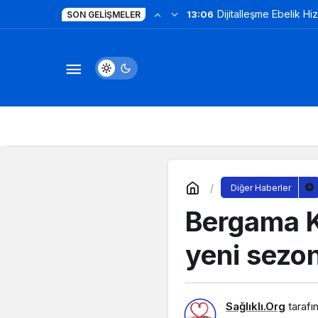
Dijitalleşme Ebelik Hi
13:06
SON GELIŞMELER
Diğer Haberler
Bergama Kü
yeni sezon
Sağlıklı.Org
tarafı