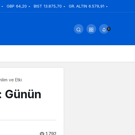
GBP
64,20
BIST
13.875,70
GR. ALTIN
6.579,91
0
ilim ve Etki
i: Günün
1.792