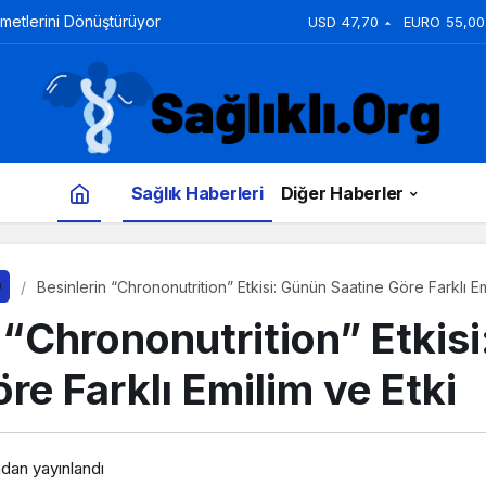
zmetlerini Dönüştürüyor
USD
47,70
EURO
55,00
Sağlık Haberleri
Diğer Haberler
Besinlerin “Chrononutrition” Etkisi: Günün Saatine Göre Farklı Em
 “Chrononutrition” Etkis
re Farklı Emilim ve Etki
ndan yayınlandı