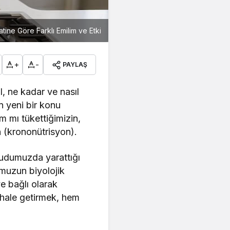
atine Göre Farklı Emilim ve Etki
+
-
PAYLAŞ
l, ne kadar ve nasıl
n yeni bir konu
 mı tükettiğimizin,
n (krononütrisyon).
cudumuzda yarattığı
umuzun biyolojik
ye bağlı olarak
u hale getirmek, hem