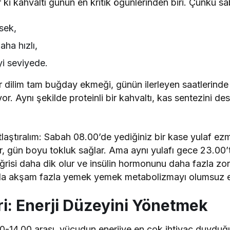
 ki kahvaltı günün en kritik öğünlerinden biri. Çünkü sa
ksek,
ha hızlı,
yi seviyede.
ir dilim tam buğday ekmeği, günün ilerleyen saatlerind
r. Aynı şekilde proteinli bir kahvaltı, kas sentezini de
laştıralım: Sabah 08.00’de yediğiniz bir kase yulaf ezm
ir, gün boyu tokluk sağlar. Ama aynı yulafı gece 23.00’
ğrisi daha dik olur ve insülin hormonunu daha fazla zor
 da akşam fazla yemek yemek metabolizmayı olumsuz et
i: Enerji Düzeyini Yönetmek
.00-14.00 arası, vücudun enerjiye en çok ihtiyaç duyduğ