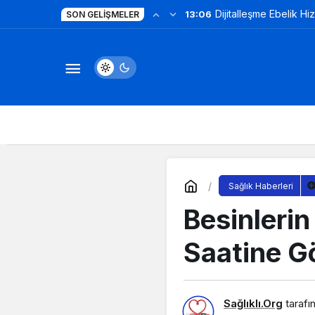
Dijitalleşme Ebelik Hi
13:06
SON GELIŞMELER
Sağlık Haberleri
Besinlerin
Saatine Gö
Sağlıklı.Org
tarafı