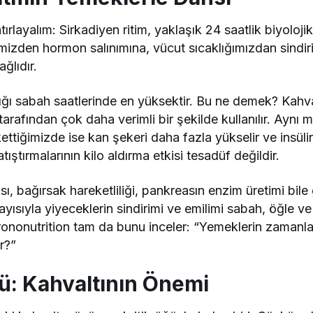
rlayalım: Sirkadiyen ritim, yaklaşık 24 saatlik biyoloj
izden hormon salınımına, vücut sıcaklığımızdan sindir
ğlıdır.
lığı sabah saatlerinde en yüksektir. Bu ne demek? Kahva
tarafından çok daha verimli bir şekilde kullanılır. Aynı 
ttiğimizde ise kan şekeri daha fazla yükselir ve insüli
ıştırmalarının kilo aldırma etkisi tesadüf değildir.
sı, bağırsak hareketliliği, pankreasın enzim üretimi bile 
layısıyla yiyeceklerin sindirimi ve emilimi sabah, öğle 
rononutrition tam da bunu inceler: “Yemeklerin zamanl
ir?”
ü: Kahvaltının Önemi