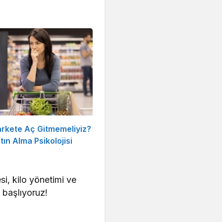
rkete Aç Gitmemeliyiz?
ın Alma Psikolojisi
i, kilo yönetimi ve
p başlıyoruz!