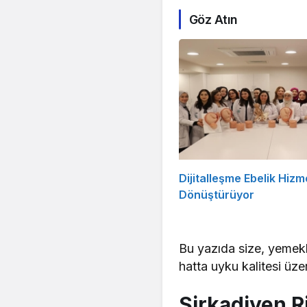
Göz Atın
Dijitalleşme Ebelik Hizme
Dönüştürüyor
Bu yazıda size, yemekl
hatta uyku kalitesi üze
Sirkadiyen R