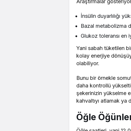
Araştırmalar gösteriyor
İnsülin duyarlılığı yü
Bazal metabolizma da
Glukoz toleransı en i
Yani sabah tüketilen b
kolay enerjiye dönüşüyo
olabiliyor.
Bunu bir örnekle somut
daha kontrollü yükselt
şekerinizin yükselme e
kahvaltıyı atlamak ya
Öğle Öğünler
Öğle saatleri, yani 12