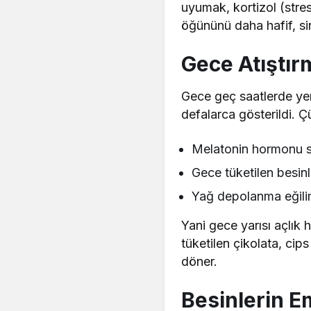
uyumak, kortizol (stre
öğününü daha hafif, sin
Gece Atıştır
Gece geç saatlerde ye
defalarca gösterildi. Ç
Melatonin hormonu sal
Gece tüketilen besin
Yağ depolanma eğilim
Yani gece yarısı açlık h
tüketilen çikolata, cip
döner.
Besinlerin E