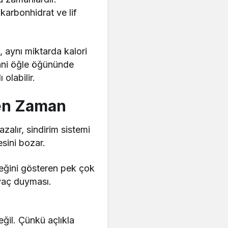
karbonhidrat ve lif
.
n, aynı miktarda kalori
Yani öğle öğününde
olabilir.
ken Zaman
zalır, sindirim sistemi
esini bozar.
ceğini gösteren pek çok
iyaç duyması.
ğil. Çünkü açlıkla