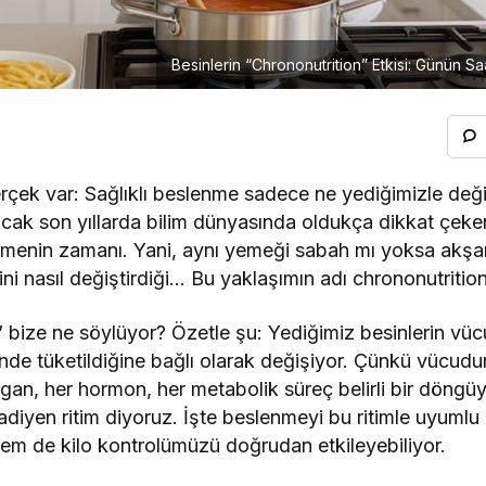
Besinlerin “Chrononutrition” Etkisi: Günün Sa
erçek var: Sağlıklı beslenme sadece ne yediğimizle deği
Ancak son yıllarda bilim dünyasında oldukça dikkat çeke
menin zamanı. Yani, aynı yemeği sabah mı yoksa akşam
ni nasıl değiştirdiği… Bu yaklaşımın adı chrononutritio
” bize ne söylüyor? Özetle şu: Yediğimiz besinlerin vü
inde tüketildiğine bağlı olarak değişiyor. Çünkü vücud
 organ, her hormon, her metabolik süreç belirli bir döngü
kadiyen ritim diyoruz. İşte beslenmeyi bu ritimle uyuml
hem de kilo kontrolümüzü doğrudan etkileyebiliyor.