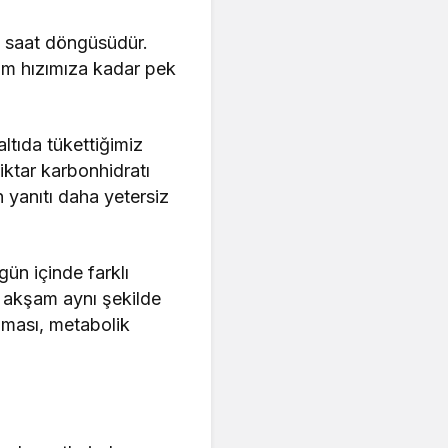
ik saat döngüsüdür.
im hızımıza kadar pek
ltıda tükettiğimiz
miktar karbonhidratı
n yanıtı daha yetersiz
gün içinde farklı
ve akşam aynı şekilde
aması, metabolik