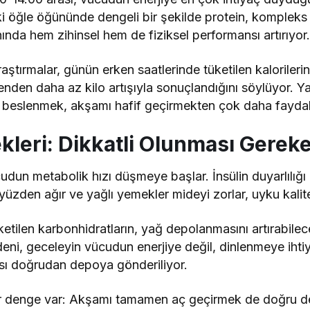
ki öğle öğününde dengeli bir şekilde protein, kompleks 
ında hem zihinsel hem de fiziksel performansı artırıyor
raştırmalar, günün erken saatlerinde tüketilen kalorileri
lenden daha az kilo artışıyla sonuçlandığını söylüyor. 
beslenmek, akşamı hafif geçirmekten çok daha faydalı 
leri: Dikkatli Olunması Gere
un metabolik hızı düşmeye başlar. İnsülin duyarlılığı a
yüzden ağır ve yağlı yemekler mideyi zorlar, uyku kalit
üketilen karbonhidratların, yağ depolanmasını artırabile
eni, geceleyin vücudun enerjiye değil, dinlenmeye iht
lası doğrudan depoya gönderiliyor.
ir denge var: Akşamı tamamen aç geçirmek de doğru de