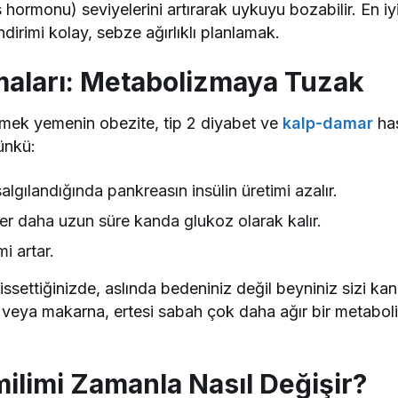
s hormonu) seviyelerini artırarak uykuyu bozabilir. En 
dirimi kolay, sebze ağırlıklı planlamak.
maları: Metabolizmaya Tuzak
mek yemenin obezite, tip 2 diyabet ve
kalp-damar
has
ünkü:
gılandığında pankreasın insülin üretimi azalır.
ler daha uzun süre kanda glukoz olarak kalır.
i artar.
issettiğinizde, aslında bedeniniz değil beyniniz sizi kand
s veya makarna, ertesi sabah çok daha ağır bir metaboli
milimi Zamanla Nasıl Değişir?