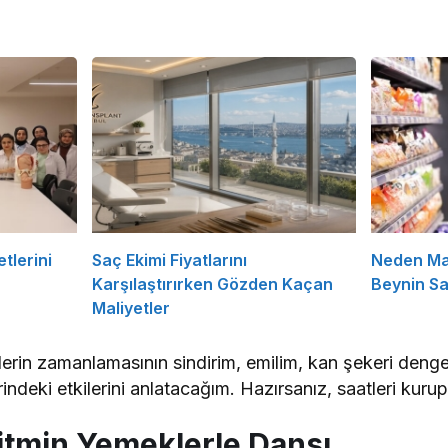
tlerini
Saç Ekimi Fiyatlarını
Neden Ma
Karşılaştırırken Gözden Kaçan
Beynin Sat
Maliyetler
erin zamanlamasının sindirim, emilim, kan şekeri denges
rindeki etkilerini anlatacağım. Hazırsanız, saatleri kuru
itmin Yemeklerle Dansı