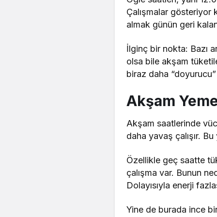
Çalışmalar gösteriyor 
almak günün geri kalan
İlginç bir nokta: Bazı a
olsa bile akşam tüketi
biraz daha “doyurucu” 
Akşam Yemek
Akşam saatlerinde vücud
daha yavaş çalışır. Bu 
Özellikle geç saatte t
çalışma var. Bunun ned
Dolayısıyla enerji faz
Yine de burada ince b