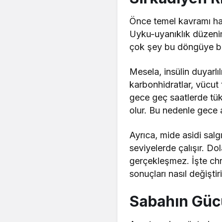
Önce temel kavramı hatı
Uyku-uyanıklık düzenim
çok şey bu döngüye ba
Mesela, insülin duyarlı
karbonhidratlar, vücut 
gece geç saatlerde tüke
olur. Bu nedenle gece at
Ayrıca, mide asidi salgı
seviyelerde çalışır. Do
gerçekleşmez. İşte ch
sonuçları nasıl değiştir
Sabahın Güc