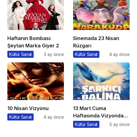
Haftanın Bombası:
Sinemada 23 Nisan
Şeytan Marka Giyer 2
Rüzgarı
Kültür Sanat
3 ay önce
Kültür Sanat
4 ay önce
10 Nisan Vizyonu
13 Mart Cuma
Haftasında Vizyonda
Kültür Sanat
4 ay önce
Hangi Filmler Var?
Kültür Sanat
5 ay önce