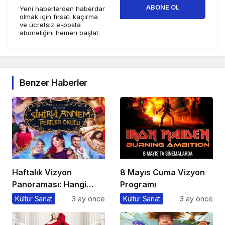
ABONE OL
Yeni haberlerden haberdar
olmak için fırsatı kaçırma
ve ücretsiz e-posta
aboneliğini hemen başlat.
Benzer Haberler
Haftalık Vizyon
8 Mayıs Cuma Vizyon
Panoraması: Hangi
Programı
Filmi İzlemeli?
Kültür Sanat
3 ay önce
Kültür Sanat
3 ay önce