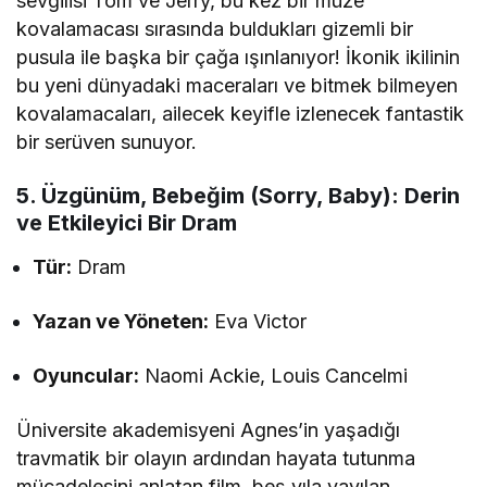
sevgilisi Tom ve Jerry, bu kez bir müze
kovalamacası sırasında buldukları gizemli bir
pusula ile başka bir çağa ışınlanıyor! İkonik ikilinin
bu yeni dünyadaki maceraları ve bitmek bilmeyen
kovalamacaları, ailecek keyifle izlenecek fantastik
bir serüven sunuyor.
5. Üzgünüm, Bebeğim (Sorry, Baby): Derin
ve Etkileyici Bir Dram
Tür:
Dram
Yazan ve Yöneten:
Eva Victor
Oyuncular:
Naomi Ackie, Louis Cancelmi
Üniversite akademisyeni Agnes’in yaşadığı
travmatik bir olayın ardından hayata tutunma
mücadelesini anlatan film, beş yıla yayılan,