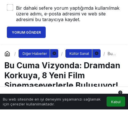
Bir dahaki sefere yorum yaptığımda kullanılmak
üzere adımı, e-posta adresimi ve web site
adresimi bu tarayıcıya kaydet.
YORUM GÖNDER
Bu
Diğer Haberler
Kültür Sanat
Cuma
Bu Cuma Vizyonda: Dramdan
Vizyon
da:
Dramd
Korkuya, 8 Yeni Film
an
Korkuy
Sinemaseverlerle Buluşuyor!
a, 8
Yeni
0
Film
Bu web sitesinde en iyi deneyimi yaşamanızı sağlamak
Anasayfa
Akış
Hesabım
Bildirimler
Sinem
Kabul
için çerezler kullanılmaktadır.
Sağlıklı.Org
tarafından yayınlandı
asever
16 Ekim 2025, 00:13
yayınlandı
lerle
4.292
Buluşu
yor!