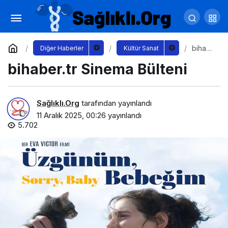
Bu Cuma Vizyonda: Dramdan Korkuya, 8
Yeni Film Sinemaseverlerle Buluşuyor!
Yorum Yap
Paylaş
bihabe
Diğer Haberler
Kültür Sanat
r.tr
bihaber.tr Sinema Bülteni
Sinem
a
Bülteni
Sağlıklı.Org
tarafından yayınlandı
11 Aralık 2025, 00:26
yayınlandı
5.702