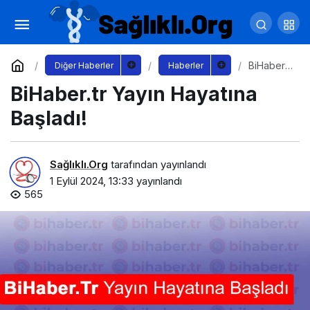
Zeynep Bastık x Flormar Yeni Shine Kiss Me
More ile “Işıltınla Parla”
Yorum Yap
Paylaş
BiHaber.tr
Diğer Haberler
Haberler
Yayın
BiHaber.tr Yayın Hayatına
Hayatına
Başladı!
Başladı!
Sağlıklı.Org
tarafından yayınlandı
1 Eylül 2024, 13:33
yayınlandı
565