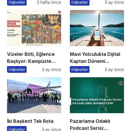
Başkanı’ndan Önemli
Markalaşma 1.0
Haberler
3 hafta önce
Haberler
3 ay önce
Açıklama
Etkinliği Düzenlenecek
Vizeler Bitti, Eğlence
Mavi Yolculukta Dijital
Başlıyor: Kampüste
Kaptan Dönemi
Bahar Festivali
Başlıyor
Haberler
3 ay önce
Haberler
3 ay önce
Kaçmaz!
İki Başkent Tek Rota
Pazarlama Odaklı
Podcast Serisi:
Haberler
3 ay önce