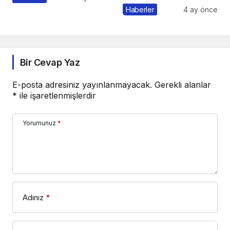
Pazarlama Sohbetleri
Haberler
4 ay önce
Bir Cevap Yaz
E-posta adresiniz yayınlanmayacak.
Gerekli alanlar
*
ile işaretlenmişlerdir
Yorumunuz
*
Adınız
*