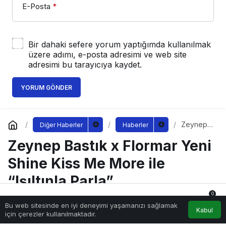
E-Posta
*
Bir dahaki sefere yorum yaptığımda kullanılmak
üzere adımı, e-posta adresimi ve web site
adresimi bu tarayıcıya kaydet.
YORUM GÖNDER
Zeynep
Diğer Haberler
Haberler
Bastık x
Zeynep Bastık x Flormar Yeni
Flormar
Yeni
Shine
Shine Kiss Me More ile
Kiss Me
More ile
“Işıltınla Parla”
“Işıltınla
Parla”
0
Bu web sitesinde en iyi deneyimi yaşamanızı sağlamak
Anasayfa
Akış
Hesabım
Bildirimler
Kabul
Sağlıklı.Org
tarafından yayınlandı
için çerezler kullanılmaktadır.