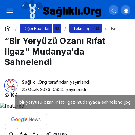
Uğur Mumcu AKM'de Türkülerle Anıldı
Yorum Yap
Paylaş
“Bir
Diğer Haberler
Teknoloji
Yeryüzü
“Bir Yeryüzü Ozanı Rıfat
Ozanı
Rıfat
Ilgaz"
Ilgaz" Mudanya'da
Mudany
a'da
Sahnelendi
Sahnele
ndi
Sağlıklı.Org
tarafından yayınlandı
25 Ocak 2023, 08:45
yayınlandı
184
bir-yeryuzu-ozani-rifat-ilgaz-mudanyada-sahnelendi.jpg
+
-
PAYLAŞ