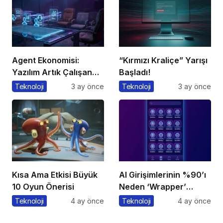
Agent Ekonomisi:
“Kırmızı Kraliçe” Yarışı
Yazılım Artık Çalışan
Başladı!
Gibi ‘Görev’ Alıyor
Teknoloji
3 ay önce
Teknoloji
3 ay önce
Kısa Ama Etkisi Büyük
AI Girişimlerinin %90’ı
10 Oyun Önerisi
Neden ‘Wrapper’
Kalıyor?
Teknoloji
4 ay önce
Teknoloji
4 ay önce