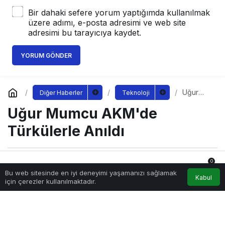
Bir dahaki sefere yorum yaptığımda kullanılmak
üzere adımı, e-posta adresimi ve web site
adresimi bu tarayıcıya kaydet.
YORUM GÖNDER
Uğur
Diğer Haberler
Teknoloji
Mumcu
Uğur Mumcu AKM'de
AKM'de
Türkülerl
e Anıldı
Türkülerle Anıldı
0
Sağlıklı.Org
tarafından yayınlandı
Bu web sitesinde en iyi deneyimi yaşamanızı sağlamak
25 Ocak 2023, 08:45
yayınlandı
Anasayfa
Akış
Hesabım
Bildirimler
Kabul
için çerezler kullanılmaktadır.
196
ugur-mumcu-akmde-turkulerle-anildi.jpg