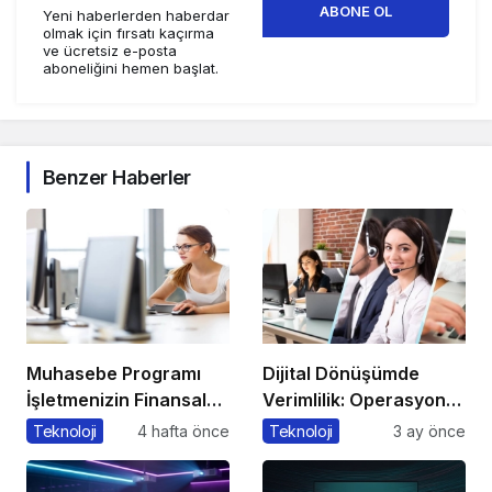
ABONE OL
Yeni haberlerden haberdar
olmak için fırsatı kaçırma
ve ücretsiz e-posta
aboneliğini hemen başlat.
Benzer Haberler
Muhasebe Programı
Dijital Dönüşümde
İşletmenizin Finansal
Verimlilik: Operasyonel
Yönetiminde Devrim
Süreçleri Tek
Teknoloji
4 hafta önce
Teknoloji
3 ay önce
Yaratacak Çözüm
Merkezden Yönetin