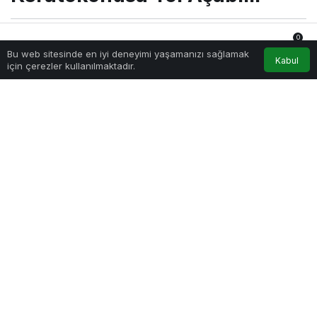
0
Sağlıklı.Org
tarafından yayınlandı
Bu web sitesinde en iyi deneyimi yaşamanızı sağlamak
28 Nisan 2025, 00:24
yayınlandı
Anasayfa
Akış
Hesabım
Bildirimler
Kabul
için çerezler kullanılmaktadır.
840
Göz Ovuşturmak Keratokonusa Yol Açabilir