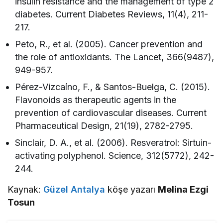
insulin resistance and the management of type 2
diabetes. Current Diabetes Reviews, 11(4), 211-
217.
Peto, R., et al. (2005). Cancer prevention and
the role of antioxidants. The Lancet, 366(9487),
949-957.
Pérez-Vizcaíno, F., & Santos-Buelga, C. (2015).
Flavonoids as therapeutic agents in the
prevention of cardiovascular diseases. Current
Pharmaceutical Design, 21(19), 2782-2795.
Sinclair, D. A., et al. (2006). Resveratrol: Sirtuin-
activating polyphenol. Science, 312(5772), 242-
244.
Kaynak:
Güzel Antalya
köşe yazarı
Melina Ezgi
Tosun