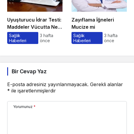
Uyuşturucu İdrar Testi:
Zayıflama İğneleri
Maddeler Vücutta Ne
Mucize mi
Kadar Kalır, Süreç
Sağlık
3 hafta
Sağlık
3 hafta
Haberleri
önce
Haberleri
önce
Nasıl İşler?
Bir Cevap Yaz
E-posta adresiniz yayınlanmayacak.
Gerekli alanlar
*
ile işaretlenmişlerdir
Yorumunuz
*