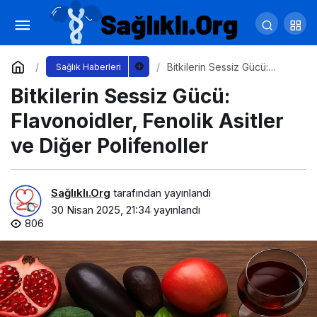
Göz Ovuşturmak Keratokonusa Yol Açabilir
Yorum Yap
Paylaş
Bitkilerin Sessiz Gücü:
Sağlık Haberleri
Flavonoidler, Fenolik Asitler
Bitkilerin Sessiz Gücü:
ve Diğer Polifenoller
Flavonoidler, Fenolik Asitler
ve Diğer Polifenoller
Sağlıklı.Org
tarafından yayınlandı
30 Nisan 2025, 21:34
yayınlandı
806