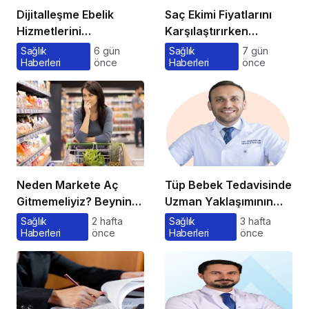
Dijitalleşme Ebelik
Saç Ekimi Fiyatlarını
Hizmetlerini
Karşılaştırırken
Dönüştürüyor
Gözden Kaçan
Sağlık
6 gün
Sağlık
7 gün
Haberleri
önce
Haberleri
önce
Maliyetler
Neden Markete Aç
Tüp Bebek Tedavisinde
Gitmemeliyiz? Beynin
Uzman Yaklaşımının
Satın Alma Psikolojisi
Önemi ve Bilinmesi
Sağlık
2 hafta
Sağlık
3 hafta
Haberleri
önce
Haberleri
önce
Gerekenler