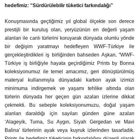
hedefimiz: “Sürdürülebilir tüketici farkındalığı”
Konuşmasında geçtiğimiz yıl global ölçekte son derece
prestijli bir kuruluş olan, yeryüzünün en değerli yaşam
alanları ile canlı türlerini koruyarak dünyada olumlu yönde
bir değişim yaratmayı hedefleyen WWF-Türkiye ile
gerçekleştirdikleri iş birliğinden bahseden Aşkan, “WWF-
Türkiye iş birliğiyle hayata geçirdiğimiz Prints by Bonna
koleksiyonumuz ile temel amacımız, geri dönüştürülmüş
materyal kullanımıyla dünyadaki karbon ayak izimizi
minimuma indirgemek ve yaşamı tehlike altında olan
türlerin dünyada her geçen gün azalan izlerine dikkat
çekmekti. Bu sebeple koleksiyonumuzu, doğal yaşam
alanları daraldığı için sayıları günden güne azalan
‘Alageyik, Turna, Su Aygırı, Siyah Gergedan ve Mavi
Balina’ türlerinin ayak veya kuyruk izlerinden tasarladık.
Prints ile hedefimiz tüketicinin farkındalığını düzenli olarak