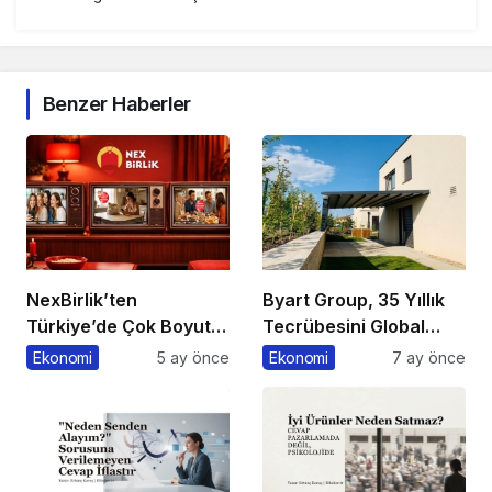
Benzer Haberler
NexBirlik’ten
Byart Group, 35 Yıllık
Türkiye’de Çok Boyutlu
Tecrübesini Global
Marka Hamlesi
Başarıya Dönüştürüyor
Ekonomi
5 ay önce
Ekonomi
7 ay önce