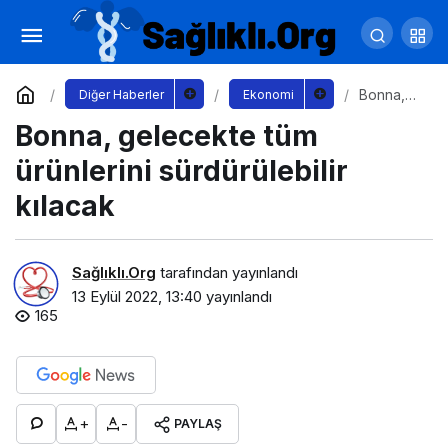
Arzum Halka Arz Sonrası İlk Finansman
Bonosu İhracını Başarıyla Gerçekleştirildi
Yorum Yap
Paylaş
Bonna,
Diğer Haberler
Ekonomi
gelecekt
Bonna, gelecekte tüm
e tüm
ürünlerini
sürdürüle
ürünlerini sürdürülebilir
bilir
kılacak
kılacak
Sağlıklı.Org
tarafından yayınlandı
13 Eylül 2022, 13:40
yayınlandı
165
+
-
PAYLAŞ