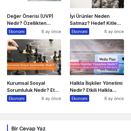
Değer Önerisi (UVP)
İyi Ürünler Neden
Nedir? Özellikten
Satmaz? Hedef Kitle
Faydaya Geçiş
Yanılgısı
Ekonomi
8 ay önce
Ekonomi
8 ay önce
Kurumsal Sosyal
Halkla İlişkiler Yönetimi
Sorumluluk Nedir? Etkili
Nedir? Etkili Halkla
Kurumsal Sosyal
İlişkiler Yönetimi İçin 10
Ekonomi
8 ay önce
Ekonomi
8 ay önce
Sorumluluk İçin 10 Altın
Altın İpucu
Öneri
Bir Cevap Yaz