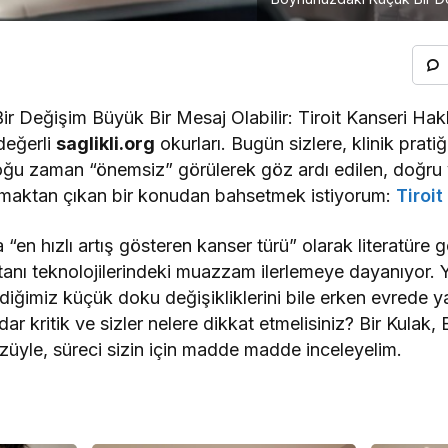
 Değişim Büyük Bir Mesaj Olabilir: Tiroit Kanseri Hak
değerli
saglikli.org
okurları. Bugün sizlere, klinik pratiğ
oğu zaman “önemsiz” görülerek göz ardı edilen, doğru 
olmaktan çıkan bir konudan bahsetmek istiyorum:
Tiroit
en hızlı artış gösteren kanser türü” olarak literatüre 
 tanı teknolojilerindeki muazzam ilerlemeye dayanıyor. Ya
ğimiz küçük doku değişikliklerini bile erken evrede ya
r kritik ve sizler nelere dikkat etmelisiniz? Bir Kulak
züyle, süreci sizin için madde madde inceleyelim.