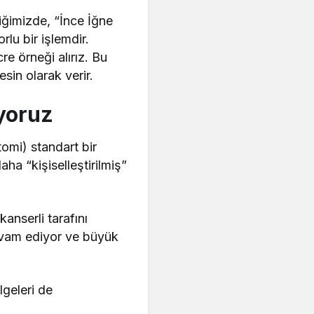
iğimizde, “İnce İğne
lu bir işlemdir.
re örneği alırız. Bu
sin olarak verir.
yoruz
tomi) standart bir
aha “kişiselleştirilmiş”
nserli tarafını
devam ediyor ve büyük
lgeleri de