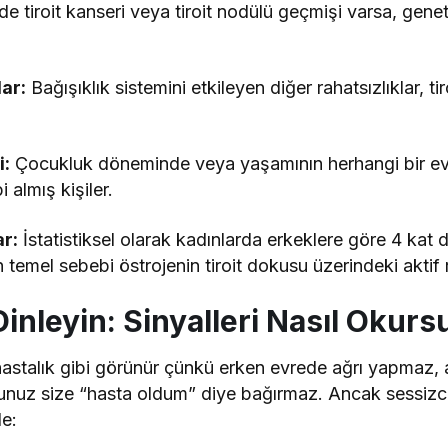
de tiroit kanseri veya tiroit nodülü geçmişi varsa, genet
ar:
Bağışıklık sistemini etkileyen diğer rahatsızlıklar, tir
:
Çocukluk döneminde veya yaşamının herhangi bir e
 almış kişiler.
r:
İstatistiksel olarak kadınlarda erkeklere göre 4 kat 
temel sebebi östrojenin tiroit dokusu üzerindeki aktif 
nleyin: Sinyalleri Nasıl Okur
r hastalık gibi görünür çünkü erken evrede ağrı yapmaz,
uz size “hasta oldum” diye bağırmaz. Ancak sessizce g
de: