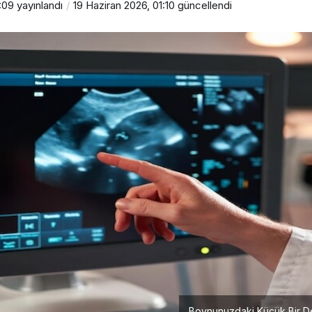
:09
yayınlandı
19 Haziran 2026, 01:10
güncellendi
Boynunuzdaki Küçük Bir Değ