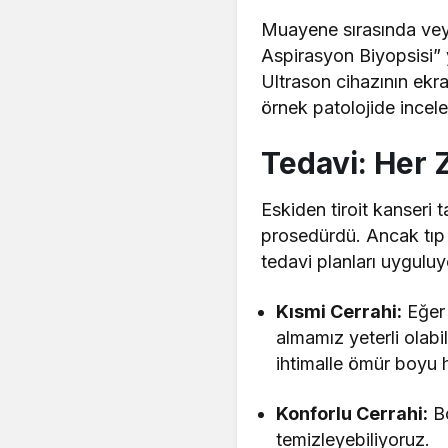
Muayene sırasında vey
Aspirasyon Biyopsisi” 
Ultrason cihazının ekra
örnek patolojide incele
Tedavi: Her 
Eskiden tiroit kanseri 
prosedürdü. Ancak tıp te
tedavi planları uyguluy
Kısmi Cerrahi:
Eğer 
almamız yeterli olab
ihtimalle ömür boyu 
Konforlu Cerrahi:
Bo
temizleyebiliyoruz.