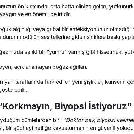
uzun ön kısmında, orta hatta elinize gelen, yutkunurk
 yaygın ve en önemli belirtidir.
ğuk algınlığı veya gribal bir enfeksiyonunuz olmadığı ha
u durum nodülün ses tellerine giden sinirlere baskı yaptığı
azınızda sanki bir “yumru” varmış gibi hissetmek, yu
en, açıklanamayan boğaz ağrıları.
yan taraflarında fark edilen yeni şişlikler, kanserin ç
gösterebilir.
 “Korkmayın, Biyopsi İstiyoruz”
yduğum cümlelerden biri:
“Doktor bey, biyopsi kelime
, bir şüpheyi netliğe kavuşturmanın en güvenli yoludur