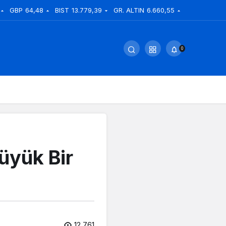
GBP
64,48
BIST
13.779,39
GR. ALTIN
6.660,55
0
üyük Bir
12.761