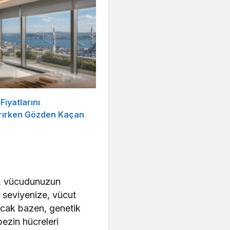
Fiyatlarını
ırırken Gözden Kaçan
r
z, vücudunuzun
 seviyenize, vücut
ncak bazen, genetik
bezin hücreleri