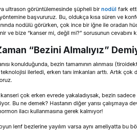
a ultrason görüntülemesinde şüpheli bir
nodül
fark ett
yöntemine başvururuz. Bu, oldukça kısa süren ve konfor
nında nodülü görürken, çok ince bir iğne ile oradan hüc
nir ve bize “kanser mi, değil mi?” sorusunun cevabını ke
Zaman “Bezini Almalıyız” Demi
tanısı konulduğunda, bezin tamamının alınması (tiroidek
knolojisi ilerledi, erken tanı imkanları arttı. Artık çok d
oruz.
kanseri çok erken evrede yakaladıysak, bezin sadece ka
iliyor. Bu ne demek? Hastanın diğer yarısı çalışmaya 
hormon ilacı kullanmasına gerek kalmıyor!
yun lenf bezlerine yayılım varsa aynı ameliyatta bu bö