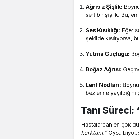
Ağrısız Şişlik:
Boynun
sert bir şişlik. Bu, en
Ses Kısıklığı:
Eğer so
şekilde kısılıyorsa, b
Yutma Güçlüğü:
Boğ
Boğaz Ağrısı:
Geçmey
Lenf Nodları:
Boynun 
bezlerine yayıldığını 
Tanı Süreci:
Hastalardan en çok du
korktum.”
Oysa biyopsi