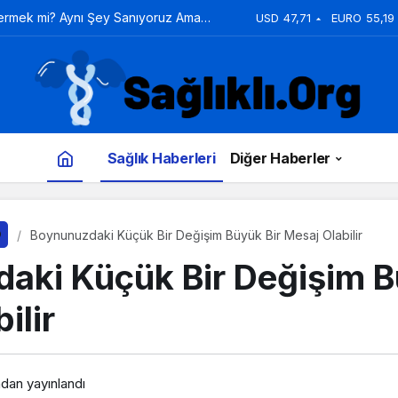
Vermek mi? Aynı Şey Sanıyoruz Ama
USD
47,71
EURO
55,19
Sağlık Haberleri
Diğer Haberler
Boynunuzdaki Küçük Bir Değişim Büyük Bir Mesaj Olabilir
aki Küçük Bir Değişim B
ilir
ndan yayınlandı