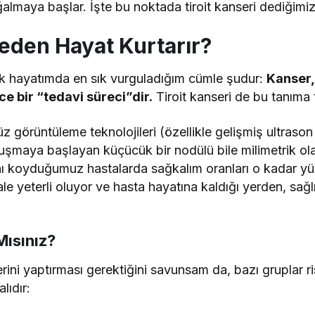
almaya başlar. İşte bu noktada tiroit kanseri dediğimiz
eden Hayat Kurtarır?
ek hayatımda en sık vurguladığım cümle şudur:
Kanser,
e bir “tedavi süreci”dir.
Tiroit kanseri de bu tanıma 
z görüntüleme teknolojileri (özellikle gelişmiş ultrason
luşmaya başlayan küçücük bir nodülü bile milimetrik ola
anı koyduğumuz hastalarda sağkalım oranları o kadar y
e yeterli oluyor ve hasta hayatına kaldığı yerden, sağl
Mısınız?
erini yaptırması gerektiğini savunsam da, bazı gruplar ris
lıdır: