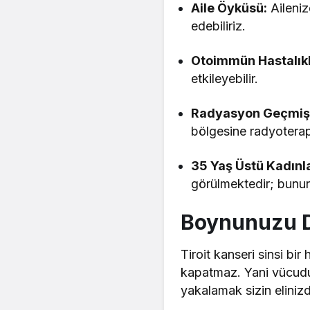
Aile Öyküsü:
Aileniz
edebiliriz.
Otoimmün Hastalıkl
etkileyebilir.
Radyasyon Geçmişi
bölgesine radyoterapi
35 Yaş Üstü Kadınla
görülmektedir; bunun 
Boynunuzu Di
Tiroit kanseri sinsi bi
kapatmaz. Yani vücudun
yakalamak sizin eliniz