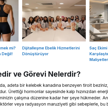
rmek mi?
Dijitalleşme Ebelik Hizmetlerini
Saç Ekimi 
 Değil!
Dönüştürüyor
Karşılaşt
Maliyetle
edir ve Görevi Nelerdir?
a, adeta bir kelebek kanadına benzeyen tiroit bezini
r. Ürettiği hormonlar sayesinde kalp hızınızdan enerji
teminizin çalışma düzenine kadar her şeye hükmeder. A
faktörler veya radyasyon maruziyeti gibi sebeplerle, bu 