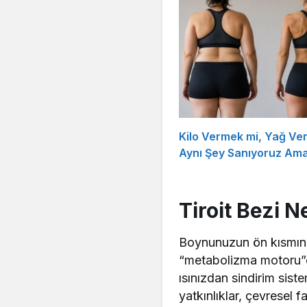
Kilo Vermek mi, Yağ Ve
Aynı Şey Sanıyoruz Ama
Tiroit Bezi N
Boynunuzun ön kısmınd
“metabolizma motoru”du
ısınızdan sindirim sis
yatkınlıklar, çevresel 