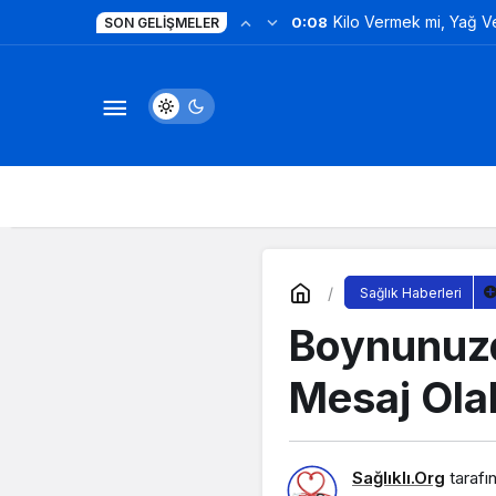
Kilo Vermek mi, Yağ 
0:08
SON GELIŞMELER
Değil!
Sağlık Haberleri
Boynunuzd
Mesaj Olab
Sağlıklı.Org
tarafı