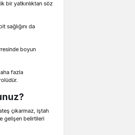
ik bir yatkınlıktan söz
oit sağlığını da
vresinde boyun
daha fazla
rolüdür.
sunuz?
 ateş çıkarmaz, iştah
elişen belirtileri