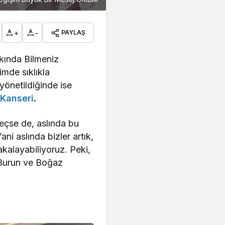
+
-
PAYLAŞ
kında Bilmeniz
imde sıklıkla
yönetildiğinde ise
 Kanseri
.
geçse de, aslında bu
ni aslında bizler artık,
kalayabiliyoruz. Peki,
, Burun ve Boğaz