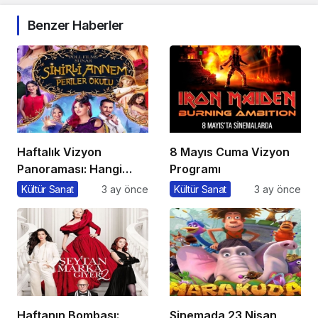
Benzer Haberler
Haftalık Vizyon
8 Mayıs Cuma Vizyon
Panoraması: Hangi
Programı
Filmi İzlemeli?
Kültür Sanat
3 ay önce
Kültür Sanat
3 ay önce
Haftanın Bombası:
Sinemada 23 Nisan