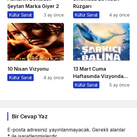
Şeytan Marka Giyer 2
Rüzgarı
Kültür Sanat
3 ay önce
Kültür Sanat
4 ay önce
10 Nisan Vizyonu
13 Mart Cuma
Haftasında Vizyonda
Kültür Sanat
4 ay önce
Hangi Filmler Var?
Kültür Sanat
5 ay önce
Bir Cevap Yaz
E-posta adresiniz yayınlanmayacak.
Gerekli alanlar
*
ile işaretlenmişlerdir