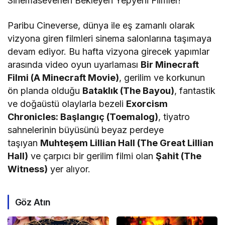
Sinemaseverleri Bekleyen Yepyeni Filmler!
Paribu Cineverse, dünya ile eş zamanlı olarak
vizyona giren filmleri sinema salonlarına taşımaya
devam ediyor. Bu hafta vizyona girecek yapımlar
arasında video oyun uyarlaması
Bir Minecraft
Filmi (A Minecraft Movie)
, gerilim ve korkunun
ön planda olduğu
Bataklık (The Bayou)
, fantastik
ve doğaüstü olaylarla bezeli
Exorcism
Chronicles: Başlangıç (Toemalog)
, tiyatro
sahnelerinin büyüsünü beyaz perdeye
taşıyan
Muhteşem Lillian Hall (The Great Lillian
Hall)
ve çarpıcı bir gerilim filmi olan
Şahit (The
Witness)
yer alıyor.
Göz Atın