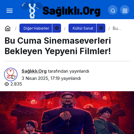
Atatürk Kültür Merkezi Nisan Ayında Sanatla
Dolup Taşıyor
Yorum Yap
Paylaş
Bu
Diğer Haberler
Kültür Sanat
Cuma
Bu Cuma Sinemaseverleri
Sinem
asever
leri
Bekleyen Yepyeni Filmler!
Bekley
en
Yepye
ni
Sağlıklı.Org
tarafından yayınlandı
Filmler!
3 Nisan 2025, 17:19
yayınlandı
2.835