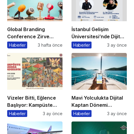
Global Branding
İstanbul Gelişim
Conference Zirve
Üniversitesi’nde Dijital
Başkanı’ndan Önemli
Markalaşma 1.0
Haberler
3 hafta önce
Haberler
3 ay önce
Açıklama
Etkinliği Düzenlenecek
Vizeler Bitti, Eğlence
Mavi Yolculukta Dijital
Başlıyor: Kampüste
Kaptan Dönemi
Bahar Festivali
Başlıyor
Haberler
3 ay önce
Haberler
3 ay önce
Kaçmaz!