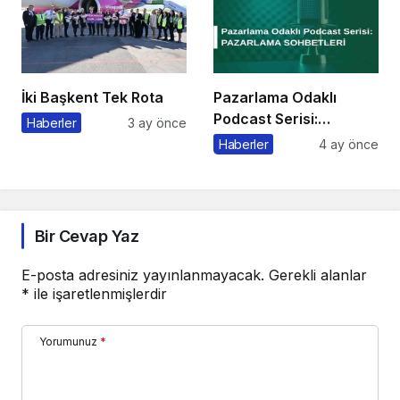
İki Başkent Tek Rota
Pazarlama Odaklı
Podcast Serisi:
Haberler
3 ay önce
Pazarlama Sohbetleri
Haberler
4 ay önce
Bir Cevap Yaz
E-posta adresiniz yayınlanmayacak.
Gerekli alanlar
*
ile işaretlenmişlerdir
Yorumunuz
*