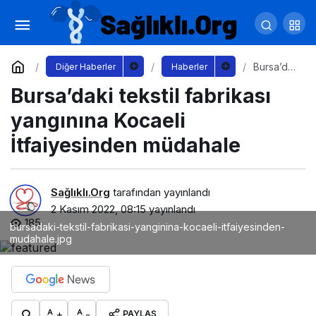
Kocaeli Altın Karınca’dan Büyükşehir’in
hizmetlerine 2 ödül birden
Yorum Yap
Paylaş
Bursa’da
Diğer Haberler
Haberler
ki tekstil
Bursa’daki tekstil fabrikası
fabrikası
yangınına
Kocaeli
yangınına Kocaeli
İtfaiyesin
den
İtfaiyesinden müdahale
müdahale
Sağlıklı.Org
tarafından yayınlandı
2 Kasım 2022, 08:15
yayınlandı
185
bursadaki-tekstil-fabrikasi-yanginina-kocaeli-itfaiyesinden-
mudahale.jpg
+
-
PAYLAŞ