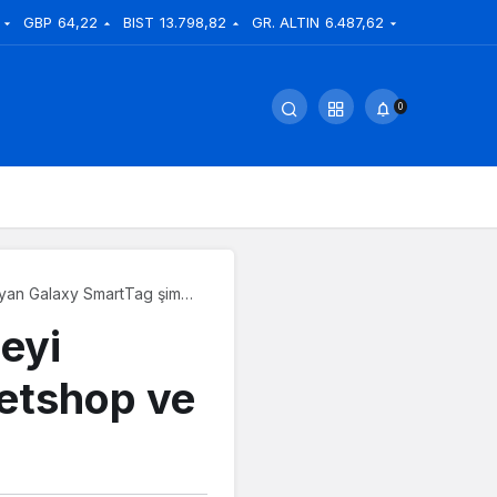
GBP
64,22
BIST
13.798,82
GR. ALTIN
6.487,62
0
ayan Galaxy SmartTag şimdi
eyi
etshop ve