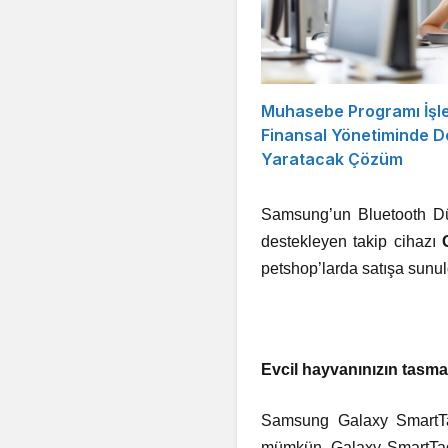
Muhasebe Programı İşl
Finansal Yönetiminde D
Yaratacak Çözüm
Samsung’un Bluetooth Düşü
destekleyen takip cihazı
petshop’larda satışa sunu
Evcil hayvanınızın tasma
Samsung Galaxy SmartTa
mümkün. Galaxy SmartTag 