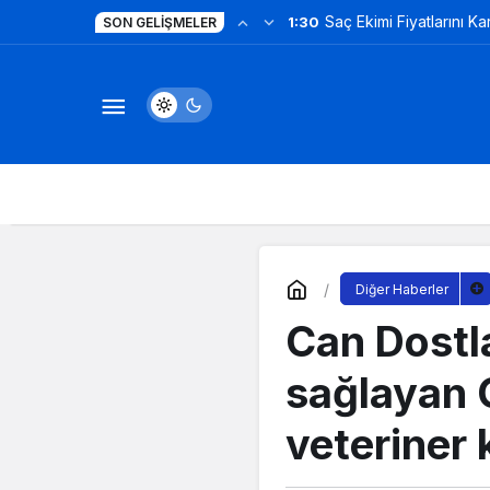
Saç Ekimi Fiyatlarını K
1:30
SON GELIŞMELER
Maliyetler
Diğer Haberler
Can Dostla
sağlayan 
veteriner 