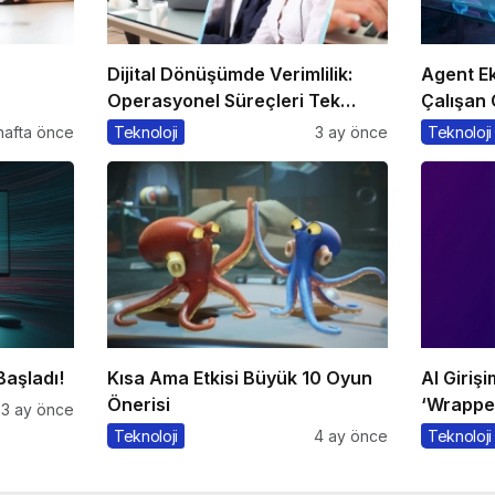
Dijital Dönüşümde Verimlilik:
Agent Ek
Operasyonel Süreçleri Tek
Çalışan 
ratacak
Merkezden Yönetin
hafta önce
Teknoloji
3 ay önce
Teknoloji
Başladı!
Kısa Ama Etkisi Büyük 10 Oyun
AI Giriş
Önerisi
‘Wrapper
3 ay önce
Teknoloji
4 ay önce
Teknoloji