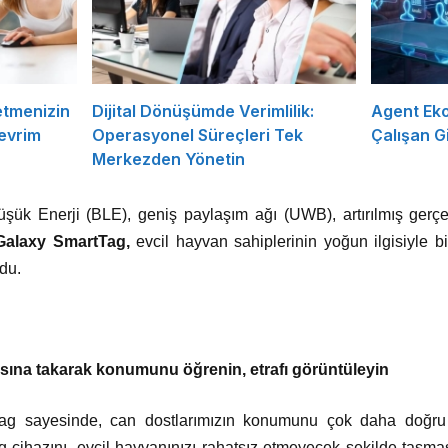
etmenizin
Dijital Dönüşümde Verimlilik:
Agent Eko
evrim
Operasyonel Süreçleri Tek
Çalışan Gi
Merkezden Yönetin
k Enerji (BLE), geniş paylaşım ağı (UWB), artırılmış gerçekl
Galaxy SmartTag,
evcil hayvan sahiplerinin yoğun ilgisiyle bir
ldu.
sına takarak konumunu öğrenin, etrafı görüntüleyin
g sayesinde, can dostlarımızın konumunu çok daha doğru b
cihazını, evcil hayvanınızı rahatsız etmeyecek şekilde tasm