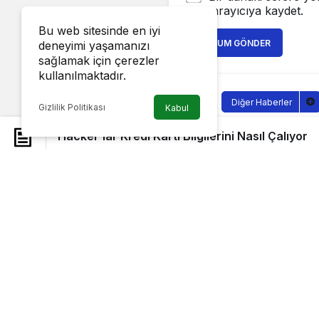
tarayıcıya kaydet.
Bu web sitesinde en iyi
YORUM GÖNDER
deneyimi yaşamanızı
sağlamak için çerezler
kullanılmaktadır.
Diğer Haberler
Gizlilik Politikası
Kabul
Hacker’lar 
Hacker’lar Kredi Kartı Bilgilerini Nasıl Çalıyor
Sağlıklı.Org
tarafı
9 Eylül 2022, 08:40
SİBER D