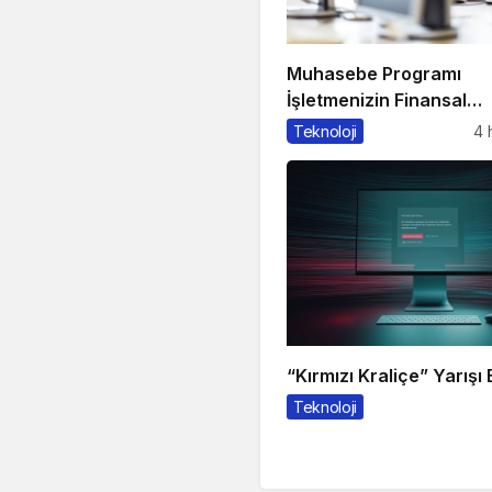
Muhasebe Programı
İşletmenizin Finansal
Yönetiminde Devrim Ya
Teknoloji
4 
Çözüm
“Kırmızı Kraliçe” Yarışı 
Teknoloji