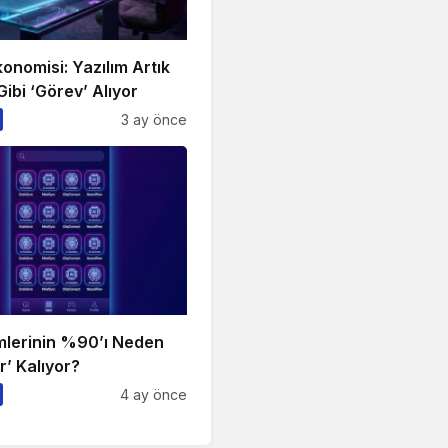
onomisi: Yazılım Artık
Gibi ‘Görev’ Alıyor
3 ay önce
imlerinin %90’ı Neden
’ Kalıyor?
4 ay önce