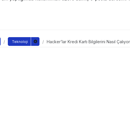
Hacker’lar Kredi Kartı Bilgilerini Nasıl Çalıyor
Teknoloji
Kredi Kartı Bilgilerini Na
ndan yayınlandı
yayınlandı
OLANDICILARIN KREDİ KARTI BİLGİLERİNİ
ÇALMALARINI