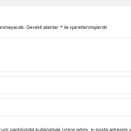
lanmayacak.
Gerekli alanlar
*
ile işaretlenmişlerdir
rum yaptığımda kullanılmak üzere adımı, e-posta adresimi v