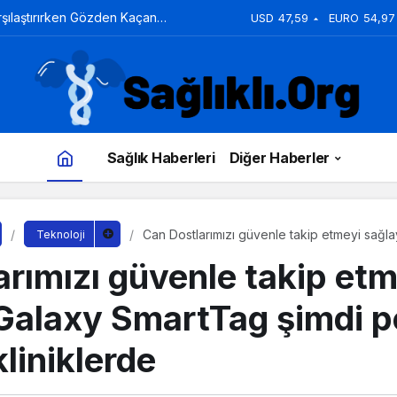
arşılaştırırken Gözden Kaçan
USD
47,59
EURO
54,97
Sağlık Haberleri
Diğer Haberler
Can Dostlarımızı güvenle takip etmeyi sağl
Teknoloji
petshop ve veteriner kliniklerde
rımızı güvenle takip etm
Galaxy SmartTag şimdi p
kliniklerde