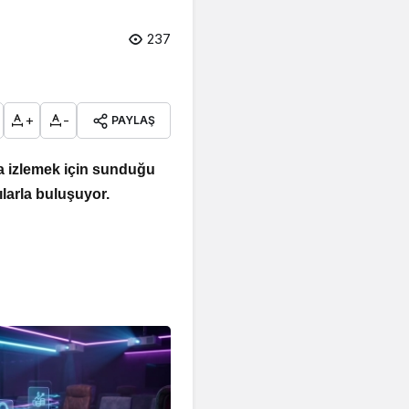
237
+
-
PAYLAŞ
a izlemek için sunduğu
ılarla buluşuyor.