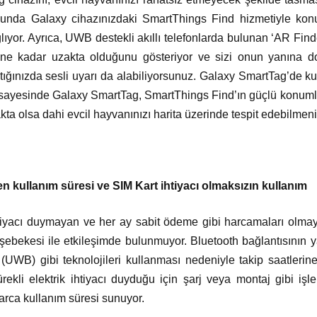
ğunda Galaxy cihazınızdaki SmartThings Find hizmetiyle kon
ğlıyor. Ayrıca, UWB destekli akıllı telefonlarda bulunan ‘AR Find
ne kadar uzakta olduğunu gösteriyor ve sizi onun yanına doğ
ığınızda sesli uyarı da alabiliyorsunuz. Galaxy SmartTag’de kul
 sayesinde Galaxy SmartTag, SmartThings Find’ın güçlü konuml
akta olsa dahi evcil hayvanınızı harita üzerinde tespit edebilmeni
üren kullanım süresi ve SIM Kart ihtiyacı olmaksızın kullanım
ihtiyacı duymayan ve her ay sabit ödeme gibi harcamaları olm
şebekesi ile etkileşimde bulunmuyor. Bluetooth bağlantısının yan
(UWB) gibi teknolojileri kullanması nedeniyle takip saatler
ürekli elektrik ihtiyacı duyduğu için şarj veya montaj gibi işl
larca kullanım süresi sunuyor.