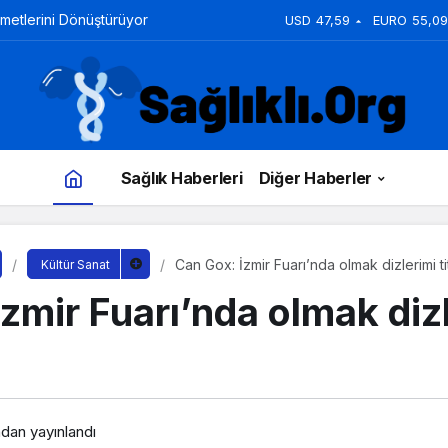
zmetlerini Dönüştürüyor
USD
47,59
EURO
55,09
Sağlık Haberleri
Diğer Haberler
Can Gox: İzmir Fuarı’nda olmak dizlerimi tit
Kültür Sanat
zmir Fuarı’nda olmak diz
ndan yayınlandı