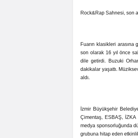
Rock&Rap Sahnesi, son ak
Fuarın klasikleri arasın
son olarak 16 yıl önce s
dile getirdi. Buzuki Orha
dakikalar yaşattı. Müziks
aldı.
İzmir Büyükşehir Belediye
Çimentaş, ESBAŞ, İZKA İ
medya sponsorluğunda düze
grubuna hitap eden etkinlikl