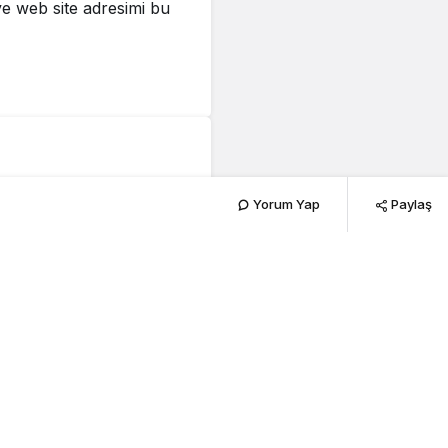
e web site adresimi bu
ı Sergi
Yorum Yap
Paylaş
239
PAYLAŞ
iğiyle Pul Sergisi