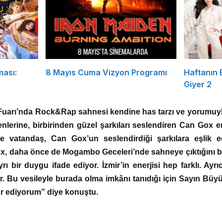
ması:
8 Mayıs Cuma Vizyon Programı
Haftanın
Giyer 2
 Fuarı’nda Rock&Rap sahnesi kendine has tarzı ve yorumu
nlerine, birbirinden güzel şarkıları seslendiren Can Gox ene
ce vatandaş, Can Gox’un seslendirdiği şarkılara eşlik e
x, daha önce de Mogambo Geceleri’nde sahneye çıktığını bel
 bir duygu ifade ediyor. İzmir’in enerjisi hep farklı. Ayrıc
r. Bu vesileyle burada olma imkânı tanıdığı için Sayın Bü
r ediyorum” diye konuştu.