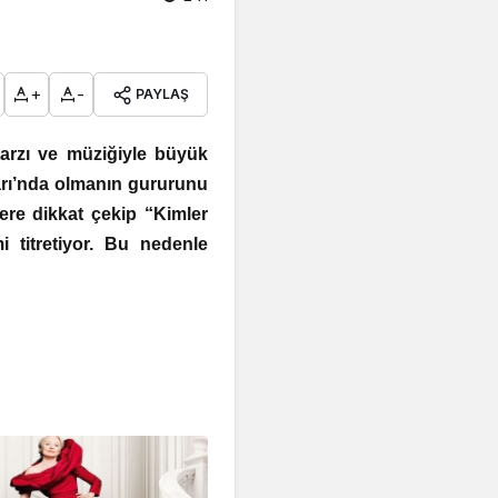
+
-
PAYLAŞ
tarzı ve müziğiyle büyük
uarı’nda olmanın gururunu
lere dikkat çekip
“Kimler
 titretiyor. Bu nedenle