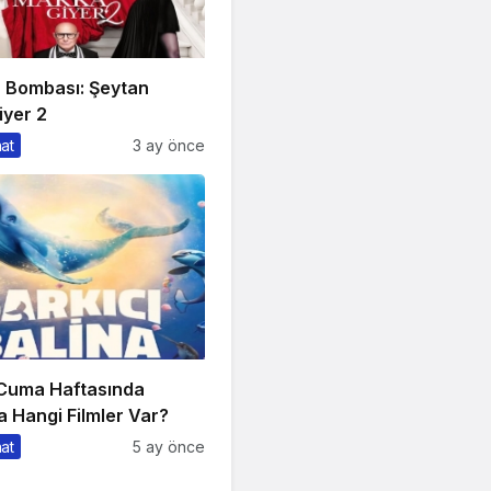
n Bombası: Şeytan
iyer 2
nat
3 ay önce
 Cuma Haftasında
 Hangi Filmler Var?
nat
5 ay önce