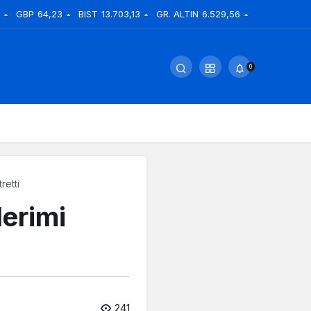
GBP
64,23
BIST
13.703,13
GR. ALTIN
6.529,56
0
retti
lerimi
241