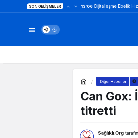
Dijitalleşme Ebelik Hi
13:06
SON GELIŞMELER
Diğer Haberler
Can Gox: İ
titretti
Sağlıklı.Org
tarafı