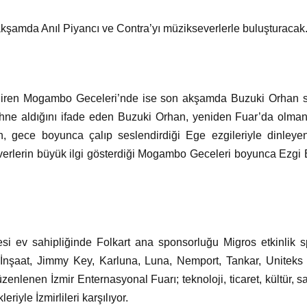
şamda Anıl Piyancı ve Contra’yı müzikseverlerle buluşturacak
a giren Mogambo Geceleri’nde ise son akşamda Buzuki Orhan sa
ahne aldığını ifade eden Buzuki Orhan, yeniden Fuar’da olman
n, gece boyunca çalıp seslendirdiği Ege ezgileriyle dinleyenl
everlerin büyük ilgi gösterdiği Mogambo Geceleri boyunca Ezgi B
si ev sahipliğinde Folkart ana sponsorluğu Migros etkinlik 
nşaat, Jimmy Key, Karluna, Luna, Nemport, Tankar, Uniteks
nlenen İzmir Enternasyonal Fuarı; teknoloji, ticaret, kültür, s
eriyle İzmirlileri karşılıyor.