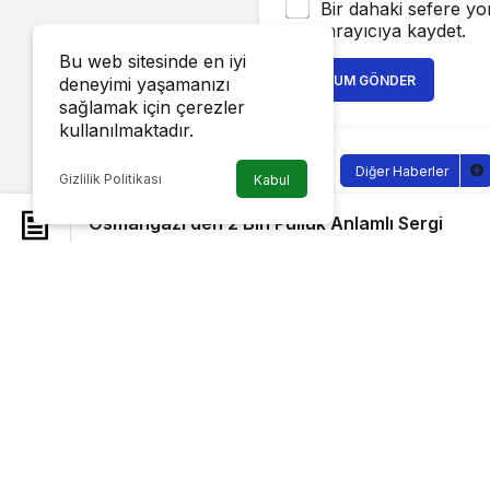
Bir dahaki sefere yo
tarayıcıya kaydet.
Bu web sitesinde en iyi
YORUM GÖNDER
deneyimi yaşamanızı
sağlamak için çerezler
kullanılmaktadır.
Diğer Haberler
Gizlilik Politikası
Kabul
Osmangazi
Osmangazi’den 2 Bin Pulluk Anlamlı Sergi
Sağlıklı.Org
tarafı
11 Eylül 2022, 16:50
Osmangazi Belediyesi, Burs