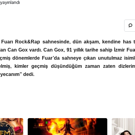
yayınlandı
al Fuarı Rock&Rap sahnesinde
, dün akşam
, kendine has 
lan Can Gox vardı. Can Gox, 91 yıllık tarihe sahip İzmir F
 geçmiş dönemlerde Fuar’da sahneye çıkan u
nutulmaz isim
lmiş, kimler geçmiş düşündüğüm zaman zaten dizlerimi
eyecanım” dedi.