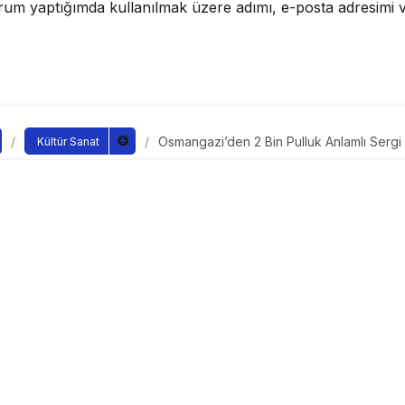
rum yaptığımda kullanılmak üzere adımı, e-posta adresimi v
Osmangazi’den 2 Bin Pulluk Anlamlı Sergi
Kültür Sanat
’den 2 Bin Pulluk Anlaml
ndan yayınlandı
yayınlandı
a’nın Kurtuluşu’nun 100. yılı etkinlikleri kapsamında PTT işbirl