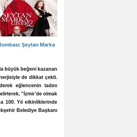
 Bombası: Şeytan Marka
yla büyük beğeni kazanan
rjisiyle de dikkat çekti.
derek eğlencenin tadını
irterek, “İzmir’de olmak
a 100. Yıl etkinliklerinde
yükşehir Belediye Başkanı