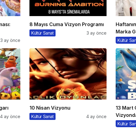
ması:
8 Mayıs Cuma Vizyon Programı
Haftanı
Marka G
Kültür Sanat
3 ay önce
3 ay önce
Kültür Sa
garı
10 Nisan Vizyonu
13 Mart
Vizyonda
4 ay önce
Kültür Sanat
4 ay önce
Kültür Sa