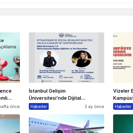
rence
İstanbul Gelişim
Vizeler B
mli
Üniversitesi’nde Dijital
Kampüste
Markalaşma 1.0 Etkinliği
Kaçmaz
hafta önce
Haberler
3 ay önce
Haberler
Düzenlenecek