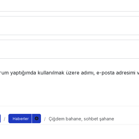
rum yaptığımda kullanılmak üzere adımı, e-posta adresimi v
Çiğdem bahane, sohbet şahane
Haberler
hane, sohbet şahane