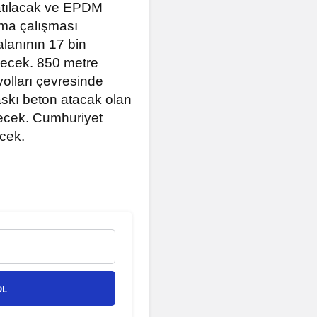
 atılacak ve EPDM
ama çalışması
lanının 17 bin
lecek. 850 metre
yolları çevresinde
askı beton atacak olan
yecek. Cumhuriyet
ecek.
OL