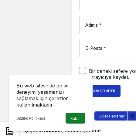
Adınız
*
E-Posta
*
Bir dahaki sefere yo
tarayıcıya kaydet.
Bu web sitesinde en iyi
YORUM GÖNDER
deneyimi yaşamanızı
sağlamak için çerezler
kullanılmaktadır.
Diğer Haberler
Gizlilik Politikası
Kabul
Çiğdem ba
Çiğdem bahane, sohbet şahane