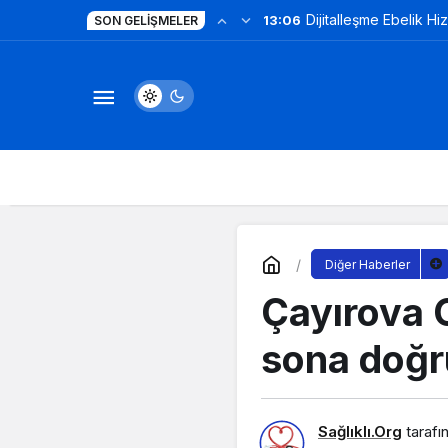
Dijitalleşme Ebelik Hi
13:06
SON GELIŞMELER
Diğer Haberler
Çayırova 
sona doğr
Sağlıklı.Org
tarafı