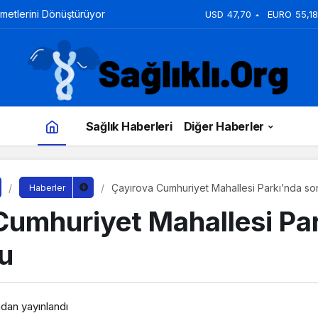
zmetlerini Dönüştürüyor
USD
47,70
EURO
55,18
Sağlık Haberleri
Diğer Haberler
Çayırova Cumhuriyet Mahallesi Parkı’nda s
Haberler
Cumhuriyet Mahallesi Pa
u
ndan yayınlandı