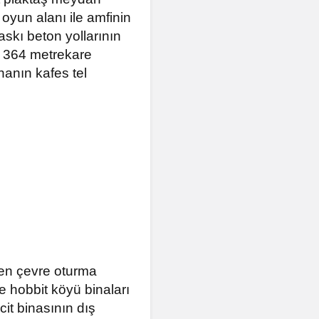
oyun alanı ile amfinin
skı beton yollarının
. 364 metrekare
hanın kafes tel
ken çevre oturma
 hobbit köyü binaları
it binasının dış