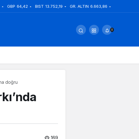
GBP
64,42
BIST
13.752,19
GR. ALTIN
6.663,86
0
ona doğru
rkı’nda
169