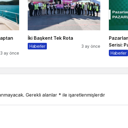
Kaptan
İki Başkent Tek Rota
Pazarla
Serisi: 
Haberler
3 ay önce
3 ay önce
Haberler
lanmayacak.
Gerekli alanlar
*
ile işaretlenmişlerdir