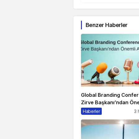
Benzer Haberler
Global Branding Confe
Zirve Başkanı’ndan Öne
Açıklama
Haberler
3 