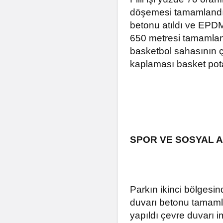
döşemesi tamamlandı. 
betonu atıldı ve EPDM
650 metresi tamamland
basketbol sahasının çe
kaplaması basket pota
SPOR VE SOSYAL A
Parkın ikinci bölgesi
duvarı betonu tamamla
yapıldı çevre duvarı i