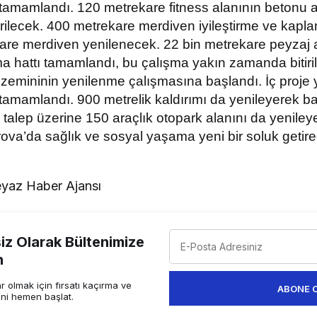
i tamamlandı. 120 metrekare fitness alanının betonu
rilecek. 400 metrekare merdiven iyileştirme ve kapl
are merdiven yenilenecek. 22 bin metrekare peyzaj a
 hattı tamamlandı, bu çalışma yakın zamanda bitiri
 zemininin yenilenme çalışmasına başlandı. İç proje 
 tamamlandı. 900 metrelik kaldırımı da yenileyerek b
e talep üzerine 150 araçlık otopark alanını da yenile
rova’da sağlık ve sosyal yaşama yeni bir soluk getir
yaz Haber Ajansı
z Olarak Bültenimize
n
 olmak için fırsatı kaçırma ve
ABONE 
ini hemen başlat.