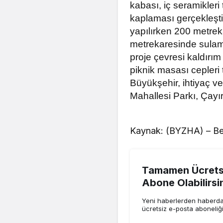
kabası, iç seramikler
kaplaması gerçekleşti
yapılırken 200 metrek
metrekaresinde sulama
proje çevresi kaldırım
piknik masası cepleri
Büyükşehir, ihtiyaç v
Mahallesi Parkı, Çayı
Kaynak: (BYZHA) – Be
Tamamen Ücretsi
Abone Olabilirsi
Yeni haberlerden haberdar
ücretsiz e-posta aboneliğ