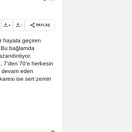
+
-
PAYLAŞ
er hayata geçiren
r. Bu bağlamda
zandırılıyor.
k, 7’den 70’e herkesin
mı devam eden
karesi ise sert zemin