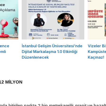
rence
İstanbul Gelişim Üniversitesi’nde
Vizeler Bi
mli
Dijital Markalaşma 1.0 Etkinliği
Kampüste 
Düzenlenecek
Kaçmaz!
12 MİLYON
nında bitirilen parkta 2 bin metrekarelik granit ve baz