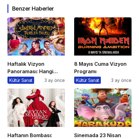
Benzer Haberler
Haftalık Vizyon
8 Mayıs Cuma Vizyon
Panoraması: Hangi
Programı
Filmi İzlemeli?
Kültür Sanat
3 ay önce
Kültür Sanat
3 ay önce
Haftanın Bombası:
Sinemada 23 Nisan