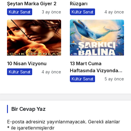
Şeytan Marka Giyer 2
Rüzgarı
Kültür Sanat
3 ay önce
Kültür Sanat
4 ay önce
10 Nisan Vizyonu
13 Mart Cuma
Haftasında Vizyonda
Kültür Sanat
4 ay önce
Hangi Filmler Var?
Kültür Sanat
5 ay önce
Bir Cevap Yaz
E-posta adresiniz yayınlanmayacak.
Gerekli alanlar
*
ile işaretlenmişlerdir