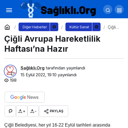
Çiğli Avrupa Hareketlilik Haftası’na Hazır
Yorum Yap
Çiğli
Diğer Haberler
Kültür Sanat
Avrupa
Çiğli Avrupa Hareketlilik
Harek
etlilik
Haftası
Haftası’na Hazır
’na
Hazır
Sağlıklı.Org
tarafından yayınlandı
15 Eylül 2022, 19:10
yayınlandı
198
+
-
PAYLAŞ
Çiğli Belediyesi, her yıl 16-22 Eylül tarihleri arasında