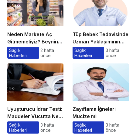
Neden Markete Aç
Tüp Bebek Tedavisinde
Gitmemeliyiz? Beynin
Uzman Yaklaşımının
Satın Alma Psikolojisi
Önemi ve Bilinmesi
Sağlık
2 hafta
Sağlık
3 hafta
Haberleri
önce
Haberleri
önce
Gerekenler
Uyuşturucu İdrar Testi:
Zayıflama İğneleri
Maddeler Vücutta Ne
Mucize mi
Kadar Kalır, Süreç
Sağlık
3 hafta
Sağlık
3 hafta
Haberleri
önce
Haberleri
önce
Nasıl İşler?