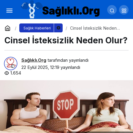
Anne ve Çocuk Rehberi: Bilgiyle, Sevgiyle,
Güvenle
Yorum Yap
Paylaş
Cinsel İsteksizlik Neden
Sağlık Haberleri
Olur?
Cinsel İsteksizlik Neden Olur?
Sağlıklı.Org
tarafından yayınlandı
22 Eylül 2025, 12:19
yayınlandı
1.654