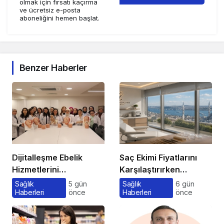
olmak için fırsatı kaçırma
ve ücretsiz e-posta
aboneliğini hemen başlat.
Benzer Haberler
Dijitalleşme Ebelik
Saç Ekimi Fiyatlarını
Hizmetlerini
Karşılaştırırken
Dönüştürüyor
Gözden Kaçan
Sağlık
5 gün
Sağlık
6 gün
Haberleri
önce
Haberleri
önce
Maliyetler