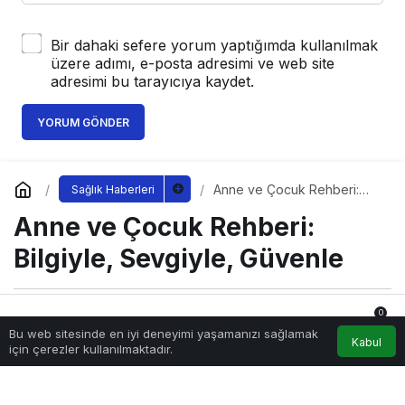
Bir dahaki sefere yorum yaptığımda kullanılmak
üzere adımı, e-posta adresimi ve web site
adresimi bu tarayıcıya kaydet.
YORUM GÖNDER
Anne ve Çocuk Rehberi:
Sağlık Haberleri
Bilgiyle, Sevgiyle, Güvenle
Anne ve Çocuk Rehberi:
Bilgiyle, Sevgiyle, Güvenle
0
Sağlıklı.Org
tarafından yayınlandı
Bu web sitesinde en iyi deneyimi yaşamanızı sağlamak
22 Eylül 2025, 00:07
yayınlandı
Anasayfa
Akış
Hesabım
Bildirimler
Kabul
için çerezler kullanılmaktadır.
692