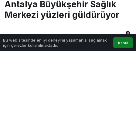
Antalya Büyükşehir Sağlık
Merkezi yüzleri güldürüyor
0
Sağlıklı.Org
tarafından yayınlandı
Bu web sitesinde en iyi deneyimi yaşamanızı sağlamak
31 Ekim 2022, 10:15
yayınlandı
Anasayfa
Akış
Hesabım
Bildirimler
Kabul
için çerezler kullanılmaktadır.
229
PAYLAŞ
Antalya Büyükşehir Belediyesi’nin Kepez ilçesinde
hizmete açtığı modern sağlık merkezi özel bir hastaneyi
aratmayan donanımı ve hizmetiyle halkın takdirini topluyor.
Merkezde diş tedavisi, evde sağlık, psikolojik destek ve
sünnet hizmetleriyle vatandaşa sağlık hizmeti sunuluyor.