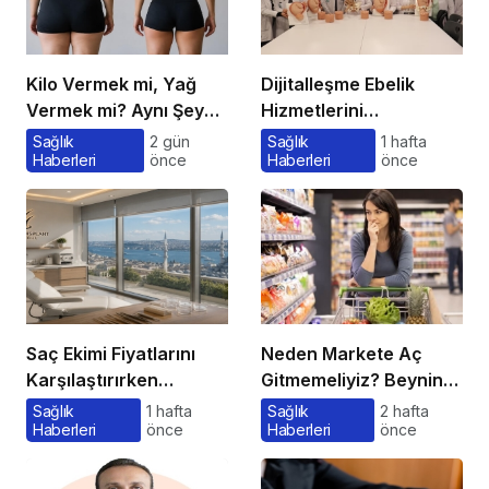
Kilo Vermek mi, Yağ
Dijitalleşme Ebelik
Vermek mi? Aynı Şey
Hizmetlerini
Sanıyoruz Ama Değil!
Dönüştürüyor
Sağlık
2 gün
Sağlık
1 hafta
Haberleri
önce
Haberleri
önce
Saç Ekimi Fiyatlarını
Neden Markete Aç
Karşılaştırırken
Gitmemeliyiz? Beynin
Gözden Kaçan
Satın Alma Psikolojisi
Sağlık
1 hafta
Sağlık
2 hafta
Haberleri
önce
Haberleri
önce
Maliyetler