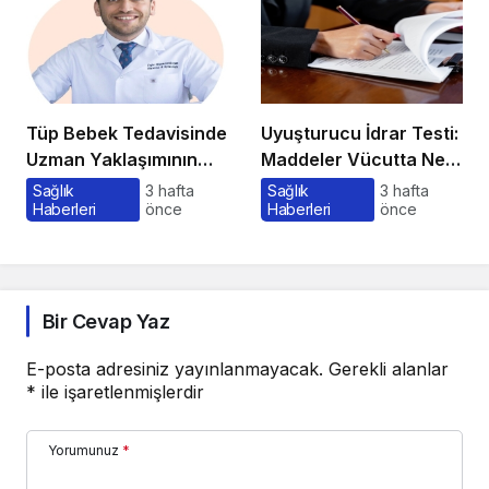
Tüp Bebek Tedavisinde
Uyuşturucu İdrar Testi:
Uzman Yaklaşımının
Maddeler Vücutta Ne
Önemi ve Bilinmesi
Kadar Kalır, Süreç
Sağlık
3 hafta
Sağlık
3 hafta
Haberleri
önce
Haberleri
önce
Gerekenler
Nasıl İşler?
Bir Cevap Yaz
E-posta adresiniz yayınlanmayacak.
Gerekli alanlar
*
ile işaretlenmişlerdir
Yorumunuz
*