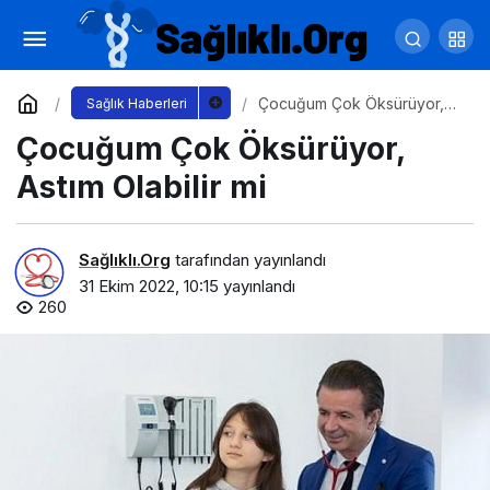
Antalya Büyükşehir Sağlık Merkezi yüzleri
güldürüyor
Yorum Yap
Paylaş
Çocuğum Çok Öksürüyor,
Sağlık Haberleri
Astım Olabilir mi
Çocuğum Çok Öksürüyor,
Astım Olabilir mi
Sağlıklı.Org
tarafından yayınlandı
31 Ekim 2022, 10:15
yayınlandı
260