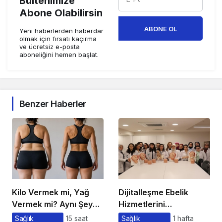
Bültenimize
Abone Olabilirsin
ABONE OL
Yeni haberlerden haberdar
olmak için fırsatı kaçırma
ve ücretsiz e-posta
aboneliğini hemen başlat.
Benzer Haberler
Kilo Vermek mi, Yağ
Dijitalleşme Ebelik
Vermek mi? Aynı Şey
Hizmetlerini
Sanıyoruz Ama Değil!
Dönüştürüyor
Sağlık
15 saat
Sağlık
1 hafta