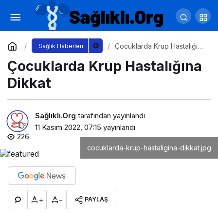
Atamızın diyeti
Yorum Yap
Paylaş
Çocuklarda Krup Hastalığına
Sağlık Haberleri
Dikkat
Çocuklarda Krup Hastalığına
Dikkat
Sağlıklı.Org
tarafından yayınlandı
11 Kasım 2022, 07:15
yayınlandı
226
cocuklarda-krup-hastaligina-dikkat.jpg
+
-
PAYLAŞ