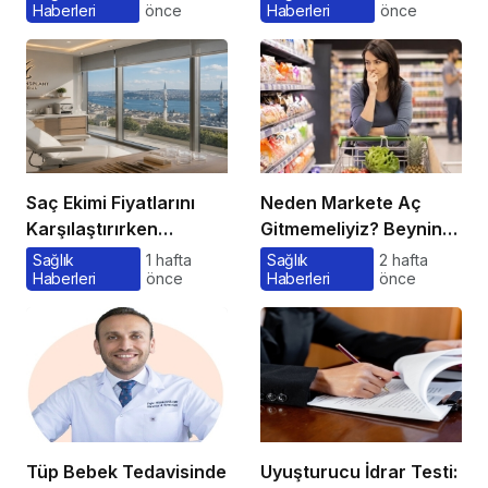
Haberleri
önce
Haberleri
önce
Saç Ekimi Fiyatlarını
Neden Markete Aç
Karşılaştırırken
Gitmemeliyiz? Beynin
Gözden Kaçan
Satın Alma Psikolojisi
Sağlık
1 hafta
Sağlık
2 hafta
Haberleri
önce
Haberleri
önce
Maliyetler
Tüp Bebek Tedavisinde
Uyuşturucu İdrar Testi: