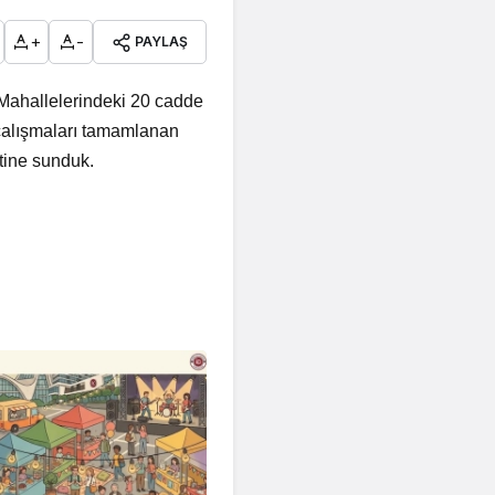
+
-
PAYLAŞ
Mahallelerindeki 20 cadde
 çalışmaları tamamlanan
tine sunduk.