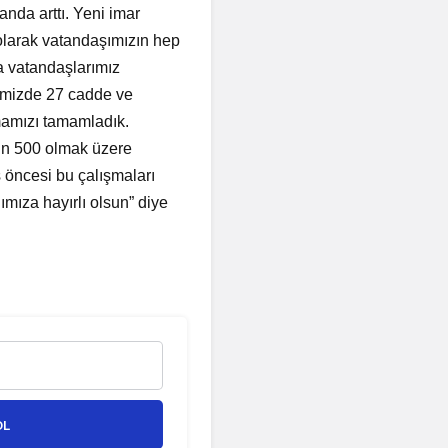
anda arttı. Yeni imar
olarak vatandaşımızın hep
a vatandaşlarımız
imizde 27 cadde ve
mamızı tamamladık.
in 500 olmak üzere
ş öncesi bu çalışmaları
mıza hayırlı olsun” diye
OL