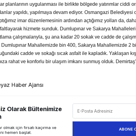
planlarının uygulanması ile birlikte bölgede yatırımlar ciddi or
eydanlar yapıldı, yapılmaya devam ediyor. Osmangazi Belediyesi 
ptığımız imar düzenlemesinin ardından açtığımız yolları da, dah
faltlayarak hizmete sunduk. Dumlupınar ve Sakarya Mahalleler
altlama çalışmalarıyla, şu ana kadar 20 sokak ve cadde de çalış
u Dumlupınar Mahallemizde bin 400, Sakarya Mahallemizde 2 b
uğundaki cadde ve sokağı sıcak asfalt ile kapladık. Yaklaşan kı
a rahat ve konforlu bir ulaşım imkanı sunmuş olduk. Demirtaş’ı
yaz Haber Ajansı
z Olarak Bültenimize
n
 olmak için fırsatı kaçırma ve
ABONE 
ini hemen başlat.