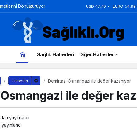
zmetlerini Dönüştürüyor
USD
47,70
EURO
54,99
Sağlık Haberleri
Diğer Haberler
Demirtaş, Osmangazi ile değer kazanıyor
Haberler
 Osmangazi ile değer kaz
ndan yayınlandı
0
yayınlandı