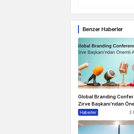
Benzer Haberler
Global Branding Confe
Zirve Başkanı’ndan Öne
Açıklama
Haberler
3 