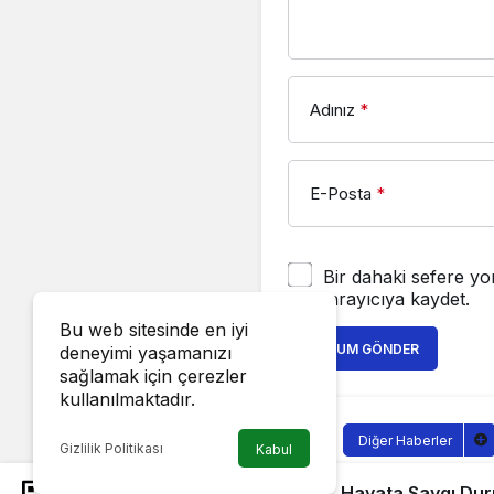
Adınız
*
E-Posta
*
Bir dahaki sefere yo
tarayıcıya kaydet.
Bu web sitesinde en iyi
YORUM GÖNDER
deneyimi yaşamanızı
sağlamak için çerezler
kullanılmaktadır.
Diğer Haberler
Gizlilik Politikası
Kabul
İnegöl’de 
İnegöl’de “Yayalara Öncelik, Hayata Saygı Duruş