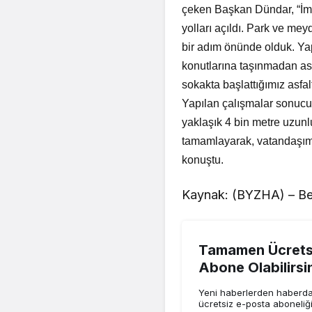
çeken Başkan Dündar, “İmar 
yolları açıldı. Park ve m
bir adım önünde olduk. Ya
konutlarına taşınmadan as
sokakta başlattığımız asf
Yapılan çalışmalar sonuc
yaklaşık 4 bin metre uzunl
tamamlayarak, vatandaşımız
konuştu.
Kaynak: (BYZHA) – Be
Tamamen Ücretsi
Abone Olabilirsi
Yeni haberlerden haberdar
ücretsiz e-posta aboneliğ