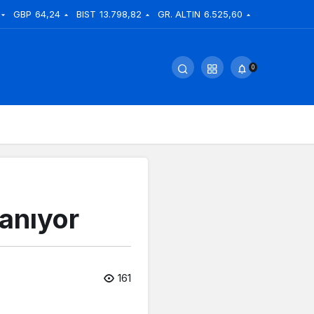
GBP
64,24
BIST
13.798,82
GR. ALTIN
6.525,60
0
anıyor
161