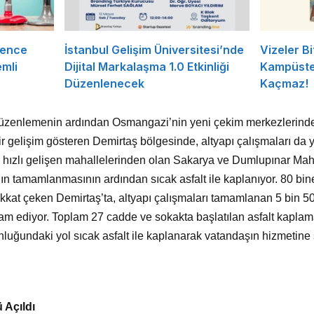
rence
İstanbul Gelişim Üniversitesi’nde
Vizeler Bi
mli
Dijital Markalaşma 1.0 Etkinliği
Kampüste 
Düzenlenecek
Kaçmaz!
düzenlemenin ardından Osmangazi’nin yeni çekim merkezlerinden 
bir gelişim gösteren Demirtaş bölgesinde, altyapı çalışmaları da 
ızlı gelişen mahallelerinden olan Sakarya ve Dumlupınar Maha
rının tamamlanmasının ardından sıcak asfalt ile kaplanıyor. 80 b
ikkat çeken Demirtaş’ta, altyapı çalışmaları tamamlanan 5 bin 5
vam ediyor. Toplam 27 cadde ve sokakta başlatılan asfalt kapla
nluğundaki yol sıcak asfalt ile kaplanarak vatandaşın hizmetine
 Açıldı