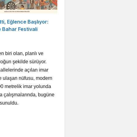
tti, Eğlence Başlıyor:
Bahar Festivali
biri olan, planlı ve
yoğun şekilde sürüyor.
llelerinde açılan imar
ine ulaşan nüfusu, modern
00 metrelik imar yolunda
ma çalışmalarında, bugüne
 sunuldu.