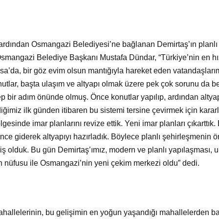
 ardından Osmangazi Belediyesi’ne bağlanan Demirtaş’ın planlı g
n Osmangazi Belediye Başkanı Mustafa Dündar, “Türkiye’nin en h
sa’da, bir göz evim olsun mantığıyla hareket eden vatandaşlarım
utlar, başta ulaşım ve altyapı olmak üzere pek çok sorunu da be
p bir adım önünde olmuş. Önce konutlar yapılıp, ardından altya
iğimiz ilk günden itibaren bu sistemi tersine çevirmek için kararlı
sinde imar planlarını revize ettik. Yeni imar planları çıkarttık.
nce giderek altyapıyı hazırladık. Böylece planlı şehirleşmenin 
 olduk. Bu gün Demirtaş’ımız, modern ve planlı yapılaşması, ul
n nüfusu ile Osmangazi’nin yeni çekim merkezi oldu” dedi.
allelerinin, bu gelişimin en yoğun yaşandığı mahallelerden baz