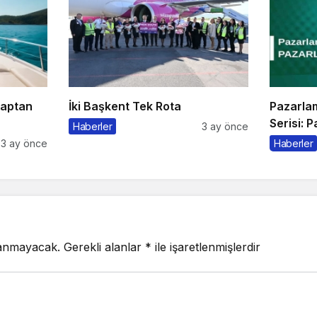
Kaptan
İki Başkent Tek Rota
Pazarla
Serisi: 
Haberler
3 ay önce
3 ay önce
Haberler
lanmayacak.
Gerekli alanlar
*
ile işaretlenmişlerdir