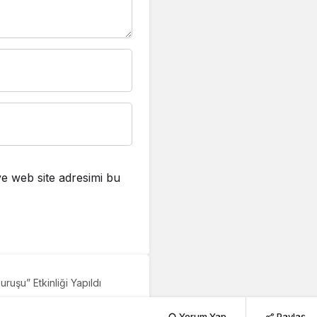
e web site adresimi bu
ruşu” Etkinliği Yapıldı
a Saygı
Yorum Yap
Paylaş