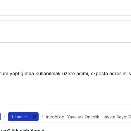
rum yaptığımda kullanılmak üzere adımı, e-posta adresimi v
İnegöl’de “Yayalara Öncelik, Hayata Saygı Du
Haberler
“Yayalara Öncelik, Hayat
u” Etkinliği Yapıldı