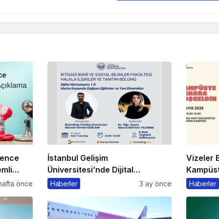
rence
İstanbul Gelişim
Vizeler B
mli
Üniversitesi’nde Dijital
Kampüste
Markalaşma 1.0 Etkinliği
Kaçmaz
hafta önce
Haberler
3 ay önce
Haberler
Düzenlenecek