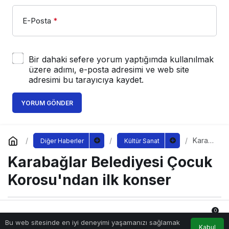
E-Posta
*
Bir dahaki sefere yorum yaptığımda kullanılmak
üzere adımı, e-posta adresimi ve web site
adresimi bu tarayıcıya kaydet.
YORUM GÖNDER
Karab
Diğer Haberler
Kültür Sanat
ağlar
Karabağlar Belediyesi Çocuk
Beledi
yesi
Çocuk
Korosu'ndan ilk konser
Korosu
'ndan
ilk
konser
0
Sağlıklı.Org
tarafından yayınlandı
Bu web sitesinde en iyi deneyimi yaşamanızı sağlamak
15 Haziran 2023, 08:45
yayınlandı
Anasayfa
Akış
Hesabım
Bildirimler
Kabul