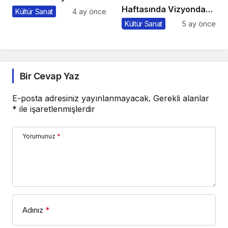
Haftasında Vizyonda
Kültür Sanat
4 ay önce
Hangi Filmler Var?
Kültür Sanat
5 ay önce
Bir Cevap Yaz
E-posta adresiniz yayınlanmayacak.
Gerekli alanlar
*
ile işaretlenmişlerdir
Yorumunuz
*
Adınız
*