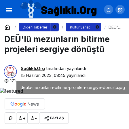
Karabağlar Belediyesi Çocuk Korosu'ndan
ilk konser
Yorum Yap
Paylaş
DEÜ'lü
Diğer Haberler
Kültür Sanat
mezun
DEÜ'lü mezunların bitirme
ların
bitirme
projel
projeleri sergiye dönüştü
eri
sergiy
e
dönüşt
Sağlıklı.Org
tarafından yayınlandı
ü
15 Haziran 2023, 08:45
yayınlandı
171
deulu-mezunlarin-bitirme-projeleri-sergiye-donustu.jpg
+
-
PAYLAŞ