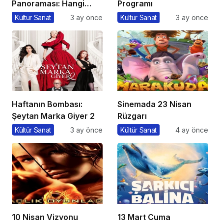
Panoraması: Hangi
Programı
Filmi İzlemeli?
Kültür Sanat
3 ay önce
Kültür Sanat
3 ay önce
Haftanın Bombası:
Sinemada 23 Nisan
Şeytan Marka Giyer 2
Rüzgarı
Kültür Sanat
3 ay önce
Kültür Sanat
4 ay önce
10 Nisan Vizyonu
13 Mart Cuma