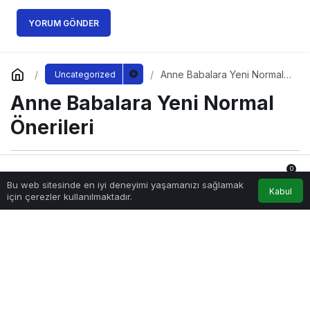
YORUM GÖNDER
Anne Babalara Yeni Normal
Uncategorized
Önerileri
Anne Babalara Yeni Normal
Önerileri
0
Sağlıklı.Org
tarafından yayınlandı
Bu web sitesinde en iyi deneyimi yaşamanızı sağlamak
15 Haziran 2020, 21:07
yayınlandı
18 Nisan 2026,
Anasayfa
Akış
Hesabım
Bildirimler
Kabul
için çerezler kullanılmaktadır.
22:07
güncellendi
3.530
PAYLAŞ