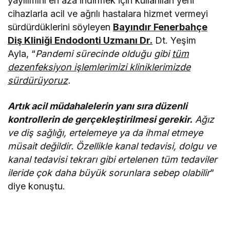
yayılımını en aza indirmek için kullanılan yeni
cihazlarla acil ve ağrılı hastalara hizmet vermeyi
sürdürdüklerini söyleyen
Bayındır Fenerbahçe
Diş Kliniği Endodonti Uzmanı Dr.
Dt. Yeşim
Ayla
,
“
Pandemi sürecinde olduğu gibi
tüm
dezenfeksiyon işlemlerimizi kliniklerimizde
sürdürüyoruz
.
Artık acil müdahalelerin yanı sıra düzenli
kontrollerin de gerçekleştirilmesi gerekir.
Ağız
ve diş sağlığı, ertelemeye ya da ihmal etmeye
müsait değildir. Özellikle kanal tedavisi, dolgu ve
kanal tedavisi tekrarı gibi ertelenen tüm tedaviler
ileride çok daha büyük sorunlara sebep olabilir
”
diye konuştu.