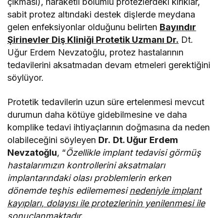
çıkması), haraketli bölümlü protezlerdeki kırıklar,
sabit protez altındaki destek dişlerde meydana
gelen enfeksiyonlar olduğunu belirten
Bayındır
Şirinevler Diş Kliniği Protetik Uzmanı Dr.
Dt.
Uğur Erdem Nevzatoğlu
,
protez hastalarının
tedavilerini aksatmadan devam etmeleri gerektiğini
söylüyor.
Protetik tedavilerin uzun süre ertelenmesi mevcut
durumun daha kötüye gidebilmesine ve daha
komplike tedavi ihtiyaçlarının doğmasına da neden
olabileceğini söyleyen
Dr.
Dt. Uğur Erdem
Nevzatoğlu
, “
Özellikle implant tedavisi görmüş
hastalarımızın kontrollerini aksatmaları
implantarındaki olası problemlerin erken
dönemde teşhis edilememesi
nedeniyle implant
kayıpları, dolayısı ile protezlerinin yenilenmesi ile
sonuçlanmaktadır.