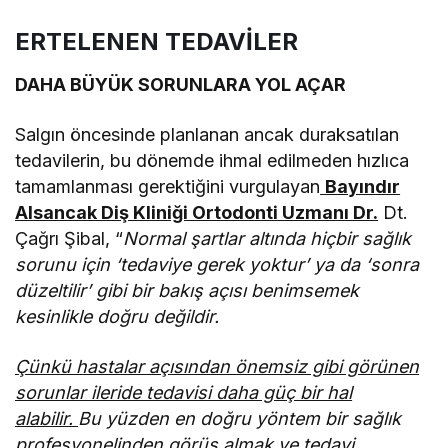
ERTELENEN TEDAVİLER
DAHA BÜYÜK SORUNLARA YOL AÇAR
Salgın öncesinde planlanan ancak duraksatılan
tedavilerin, bu dönemde ihmal edilmeden hızlıca
tamamlanması gerektiğini vurgulayan
Bayındır
Alsancak Diş Kliniği Ortodonti Uzmanı Dr.
Dt.
Çağrı Şibal, “
Normal şartlar altında hiçbir sağlık
sorunu için ‘tedaviye gerek yoktur’ ya da ‘sonra
düzeltilir’ gibi bir bakış açısı benimsemek
kesinlikle doğru değildir.
Çünkü hastalar açısından önemsiz gibi görünen
sorunlar ileride tedavisi daha güç bir hal
alabilir.
Bu yüzden en doğru yöntem bir sağlık
profesyonelinden görüş almak ve tedavi