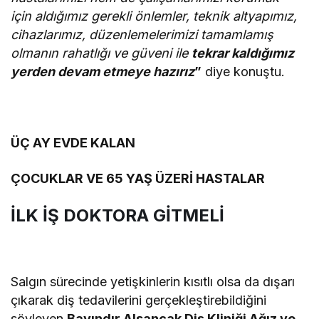
için
aldığımız gerekli önlemler, teknik altyapımız,
cihazlarımız, düzenlemelerimizi tamamlamış
olmanın rahatlığı ve güveni ile
tekrar kaldığımız
yerden devam etmeye hazırız
”
diye konuştu.
ÜÇ AY EVDE KALAN
ÇOCUKLAR VE 65 YAŞ ÜZERİ HASTALAR
İLK İŞ DOKTORA GİTMELİ
Salgın sürecinde yetişkinlerin kısıtlı olsa da dışarı
çıkarak diş tedavilerini gerçekleştirebildiğini
söyleyen
Bayındır Alsancak Diş Kliniği Ağız ve