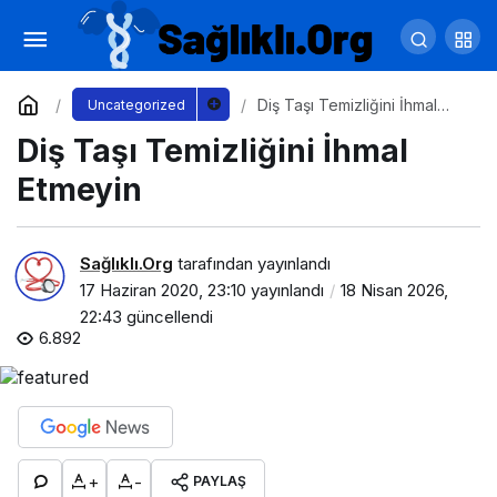
Anne Babalara Yeni Normal Önerileri
Yorum Yap
Paylaş
Diş Taşı Temizliğini İhmal
Uncategorized
Etmeyin
Diş Taşı Temizliğini İhmal
Etmeyin
Sağlıklı.Org
tarafından yayınlandı
17 Haziran 2020, 23:10
yayınlandı
18 Nisan 2026,
22:43
güncellendi
6.892
+
-
PAYLAŞ