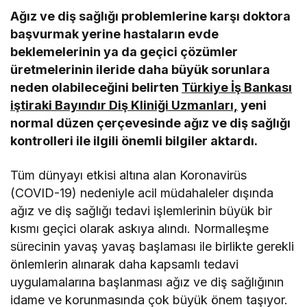
Ağız ve diş sağlığı problemlerine karşı doktora
başvurmak yerine hastaların evde
beklemelerinin ya da geçici çözümler
üretmelerinin ileride daha büyük sorunlara
neden olabileceğini belirten
Türkiye İş Bankası
iştiraki Bayındır Diş Kliniği Uzmanları,
yeni
normal düzen çerçevesinde ağız ve diş sağlığı
kontrolleri ile ilgili önemli bilgiler aktardı.
Tüm dünyayı etkisi altına alan Koronavirüs
(COVID-19) nedeniyle acil müdahaleler dışında
ağız ve diş sağlığı tedavi işlemlerinin büyük bir
kısmı geçici olarak askıya alındı. Normalleşme
sürecinin yavaş yavaş başlaması ile birlikte gerekli
önlemlerin alınarak daha kapsamlı tedavi
uygulamalarına başlanması ağız ve diş sağlığının
idame ve korunmasında çok büyük önem taşıyor.