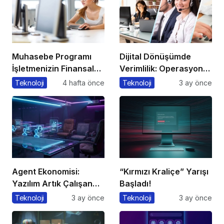
Muhasebe Programı
Dijital Dönüşümde
İşletmenizin Finansal
Verimlilik: Operasyonel
Yönetiminde Devrim
Süreçleri Tek
Teknoloji
4 hafta önce
Teknoloji
3 ay önce
Yaratacak Çözüm
Merkezden Yönetin
Agent Ekonomisi:
“Kırmızı Kraliçe” Yarışı
Yazılım Artık Çalışan
Başladı!
Gibi ‘Görev’ Alıyor
Teknoloji
3 ay önce
Teknoloji
3 ay önce