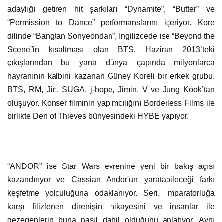
adaylığı getiren hit şarkıları “Dynamite”, “Butter” ve
“Permission to Dance” performanslarını içeriyor. Kore
dilinde “Bangtan Sonyeondan”, İngilizcede ise “Beyond the
Scene”in kısaltması olan BTS, Haziran 2013’teki
çıkışlarından bu yana dünya çapında milyonlarca
hayranının kalbini kazanan Güney Koreli bir erkek grubu.
BTS, RM, Jin, SUGA, j-hope, Jimin, V ve Jung Kook’tan
oluşuyor. Konser filminin yapımcılığını Borderless Films ile
birlikte Den of Thieves bünyesindeki HYBE yapıyor.
“ANDOR” ise Star Wars evrenine yeni bir bakış açısı
kazandırıyor ve Cassian Andor'un yaratabileceği farkı
keşfetme yolculuğuna odaklanıyor. Seri, İmparatorluğa
karşı filizlenen direnişin hikayesini ve insanlar ile
gezegenlerin buna nasıl dahil olduğunu anlatıyor. Aynı