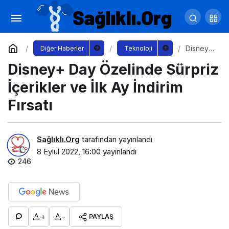
İTÜ, TEKNOFEST 2022’nin Parlayan Yıldızı
Oldu
Yorum Yap
Paylaş
Disney+
Diğer Haberler
Teknoloji
Day
Disney+ Day Özelinde Sürpriz
Özelinde
Sürpriz
İçerikler
İçerikler ve İlk Ay İndirim
ve İlk Ay
İndirim
Fırsatı
Fırsatı
Sağlıklı.Org
tarafından yayınlandı
8 Eylül 2022, 16:00
yayınlandı
246
+
-
PAYLAŞ