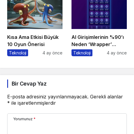
Kısa Ama Etkisi Büyük
AI Girişimlerinin %90’ı
10 Oyun Önerisi
Neden ‘Wrapper’
Kalıyor?
Teknoloji
4 ay önce
Teknoloji
4 ay önce
Bir Cevap Yaz
E-posta adresiniz yayınlanmayacak.
Gerekli alanlar
*
ile işaretlenmişlerdir
Yorumunuz
*