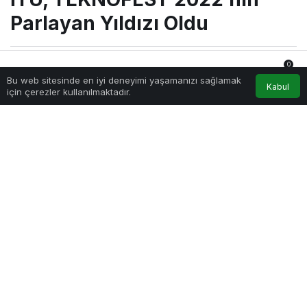
2022’nin
Parlayan
Parlayan Yıldızı Oldu
Yıldızı
Oldu
0
Sağlıklı.Org
tarafından yayınlandı
Bu web sitesinde en iyi deneyimi yaşamanızı sağlamak
8 Eylül 2022, 14:20
yayınlandı
Anasayfa
Akış
Hesabım
Bildirimler
Kabul
için çerezler kullanılmaktadır.
271
PAYLAŞ
Bu yıl beşincisi yapılan TEKNOFEST’te, İstanbul
Teknik Üniversitesi öğrencilerinin projeleri ön plana
çıktı. 30 Ağustos – 4 Eylül tarihlerinde Samsun
Çarşamba Havalimanı’nda gerçekleştirilen festivalden
üniversitemiz toplam 16 ödülle döndü.