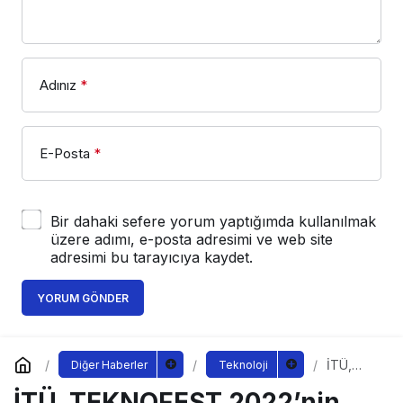
Adınız
*
E-Posta
*
Bir dahaki sefere yorum yaptığımda kullanılmak
üzere adımı, e-posta adresimi ve web site
adresimi bu tarayıcıya kaydet.
YORUM GÖNDER
İTÜ,
Diğer Haberler
Teknoloji
TEKNOF
İTÜ, TEKNOFEST 2022’nin
EST