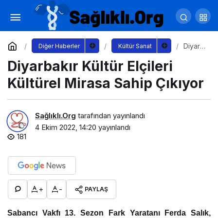
MGD ‘26. Altın Objektif Ödülleri’ sahiplerini
buldu
Yorum Yap
Paylaş
Diyarb
Diğer Haberler
Kültür Sanat
akır
Diyarbakır Kültür Elçileri
Kültür
Elçileri
Kültüre
Kültürel Mirasa Sahip Çıkıyor
l
Mirasa
Sahip
Çıkıyor
Sağlıklı.Org
tarafından yayınlandı
4 Ekim 2022, 14:20
yayınlandı
181
+
-
PAYLAŞ
Sabancı Vakfı 13. Sezon Fark Yaratanı Ferda Salık,