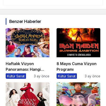
Benzer Haberler
Haftalık Vizyon
8 Mayıs Cuma Vizyon
Panoraması: Hangi
Programı
Filmi İzlemeli?
Kültür Sanat
3 ay önce
Kültür Sanat
3 ay önce