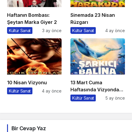
Haftanın Bombası:
Sinemada 23 Nisan
Şeytan Marka Giyer 2
Rüzgarı
Kültür Sanat
3 ay önce
Kültür Sanat
4 ay önce
10 Nisan Vizyonu
13 Mart Cuma
Haftasında Vizyonda
Kültür Sanat
4 ay önce
Hangi Filmler Var?
Kültür Sanat
5 ay önce
Bir Cevap Yaz