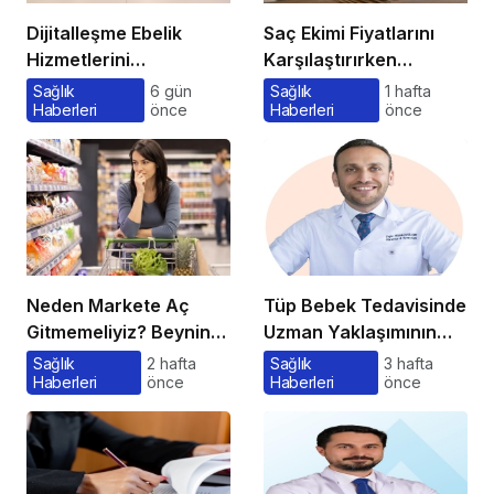
Dijitalleşme Ebelik
Saç Ekimi Fiyatlarını
Hizmetlerini
Karşılaştırırken
Dönüştürüyor
Gözden Kaçan
Sağlık
6 gün
Sağlık
1 hafta
Haberleri
önce
Haberleri
önce
Maliyetler
Neden Markete Aç
Tüp Bebek Tedavisinde
Gitmemeliyiz? Beynin
Uzman Yaklaşımının
Satın Alma Psikolojisi
Önemi ve Bilinmesi
Sağlık
2 hafta
Sağlık
3 hafta
Haberleri
önce
Haberleri
önce
Gerekenler