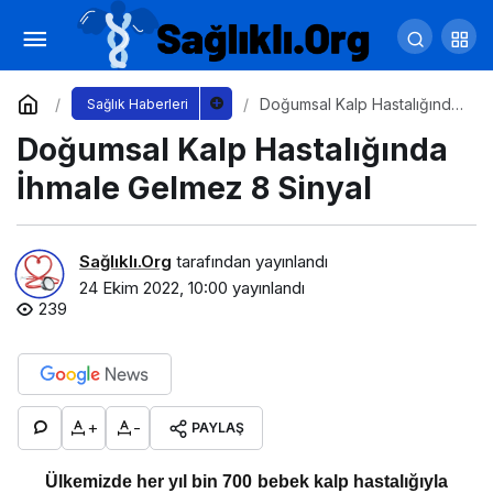
Astım ve KOAH’ta Atak Mevsimi Başladı
Yorum Yap
Paylaş
Doğumsal Kalp Hastalığında
Sağlık Haberleri
İhmale Gelmez 8 Sinyal
Doğumsal Kalp Hastalığında
İhmale Gelmez 8 Sinyal
Sağlıklı.Org
tarafından yayınlandı
24 Ekim 2022, 10:00
yayınlandı
239
+
-
PAYLAŞ
Ülkemizde her yıl bin 700 bebek kalp hastalığıyla