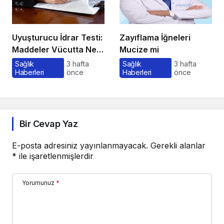
Uyuşturucu İdrar Testi:
Zayıflama İğneleri
Maddeler Vücutta Ne
Mucize mi
Kadar Kalır, Süreç
Sağlık
3 hafta
Sağlık
3 hafta
Haberleri
önce
Haberleri
önce
Nasıl İşler?
Bir Cevap Yaz
E-posta adresiniz yayınlanmayacak.
Gerekli alanlar
*
ile işaretlenmişlerdir
Yorumunuz
*