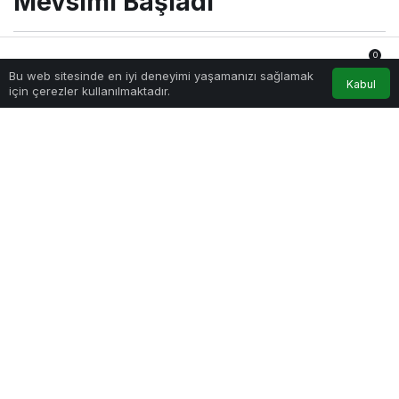
Mevsimi Başladı
0
Sağlıklı.Org
tarafından yayınlandı
Bu web sitesinde en iyi deneyimi yaşamanızı sağlamak
24 Ekim 2022, 10:00
yayınlandı
Anasayfa
Akış
Hesabım
Bildirimler
Kabul
için çerezler kullanılmaktadır.
230
PAYLAŞ
Solunum yolu hastalıklarında yaşanan artışın özellikle
KOAH ve astım hastaları için risk oluşturduğuna işaret
eden Göğüs Hastalıkları Uzmanı Dr. Öğr. Ü. Seha
Akduman, alerji veya viral enfeksiyonlar nedeni ile
zayıflayan bağışıklık sisteminin KOAH ve Astım
hastalarının atak geçirmesine, yaşam kaybıyla
sonuçlanabilecek zatürrelere neden olabileceğine dikkat