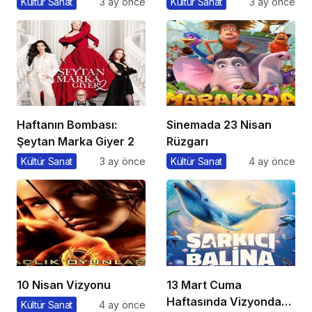
Kültür Sanat
3 ay önce
Kültür Sanat
3 ay önce
Haftanın Bombası:
Sinemada 23 Nisan
Şeytan Marka Giyer 2
Rüzgarı
Kültür Sanat
3 ay önce
Kültür Sanat
4 ay önce
10 Nisan Vizyonu
13 Mart Cuma
Haftasında Vizyonda
Kültür Sanat
4 ay önce