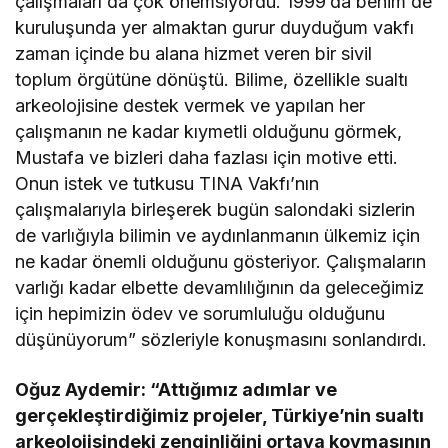
çalışmaları da çok önemsiyordu. 1999’da benim de
kuruluşunda yer almaktan gurur duyduğum vakfı
zaman içinde bu alana hizmet veren bir sivil
toplum örgütüne dönüştü. Bilime, özellikle sualtı
arkeolojisine destek vermek ve yapılan her
çalışmanın ne kadar kıymetli olduğunu görmek,
Mustafa ve bizleri daha fazlası için motive etti.
Onun istek ve tutkusu TINA Vakfı’nın
çalışmalarıyla birleşerek bugün salondaki sizlerin
de varlığıyla bilimin ve aydınlanmanın ülkemiz için
ne kadar önemli olduğunu gösteriyor. Çalışmaların
varlığı kadar elbette devamlılığının da geleceğimiz
için hepimizin ödev ve sorumluluğu olduğunu
düşünüyorum” sözleriyle konuşmasını sonlandırdı.
Oğuz Aydemir: “Attığımız adımlar ve
gerçekleştirdiğimiz projeler, Türkiye’nin sualtı
arkeolojisindeki zenginliğini ortaya koymasının