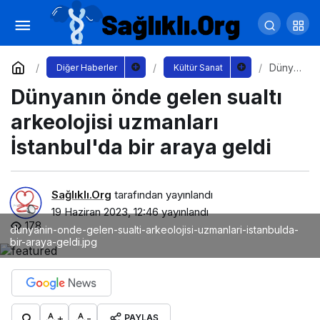
İzmir Şehir Tiyatroları Kıbrıs Tiyatro
Festivali'nde sahne aldı
Yorum Yap
Paylaş
Dünya
Diğer Haberler
Kültür Sanat
nın
Dünyanın önde gelen sualtı
önde
gelen
sualtı
arkeolojisi uzmanları
arkeol
ojisi
İstanbul'da bir araya geldi
uzmanl
arı
İstanb
ul'da
Sağlıklı.Org
tarafından yayınlandı
bir
19 Haziran 2023, 12:46
yayınlandı
araya
178
geldi
dunyanin-onde-gelen-sualti-arkeolojisi-uzmanlari-istanbulda-
bir-araya-geldi.jpg
+
-
PAYLAŞ