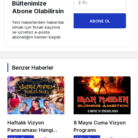
Bültenimize
Abone Olabilirsin
ABONE OL
Yeni haberlerden haberdar
olmak için fırsatı kaçırma
ve ücretsiz e-posta
aboneliğini hemen başlat.
Benzer Haberler
Haftalık Vizyon
8 Mayıs Cuma Vizyon
Panoraması: Hangi
Programı
Filmi İzlemeli?