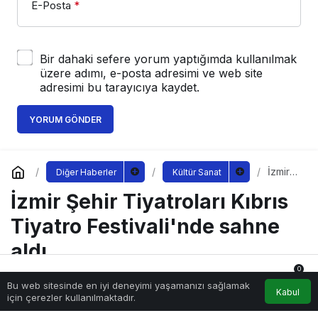
E-Posta
*
Bir dahaki sefere yorum yaptığımda kullanılmak
üzere adımı, e-posta adresimi ve web site
adresimi bu tarayıcıya kaydet.
YORUM GÖNDER
İzmir
Diğer Haberler
Kültür Sanat
Şehir
İzmir Şehir Tiyatroları Kıbrıs
Tiyatr
oları
Kıbrıs
Tiyatro Festivali'nde sahne
Tiyatr
o
aldı
Festiva
li'nde
0
sahne
Bu web sitesinde en iyi deneyimi yaşamanızı sağlamak
Anasayfa
Akış
Hesabım
Bildirimler
aldı
Kabul
Sağlıklı.Org
tarafından yayınlandı
için çerezler kullanılmaktadır.
19 Haziran 2023, 10:15
yayınlandı