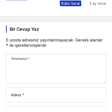
Hangi Filmler Var?
Kültür Sanat
5 ay önce
Bir Cevap Yaz
E-posta adresiniz yayınlanmayacak.
Gerekli alanlar
*
ile işaretlenmişlerdir
Yorumunuz
*
Adınız
*