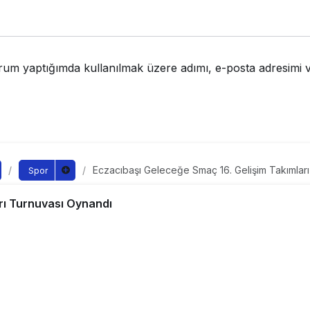
rum yaptığımda kullanılmak üzere adımı, e-posta adresimi v
Eczacıbaşı Geleceğe Smaç 16. Gelişim Takımlar
Spor
ı Geleceğe Smaç 16. Gel
rı Turnuvası Oynandı
 Turnuvası Oynandı
ndan yayınlandı
0
yayınlandı