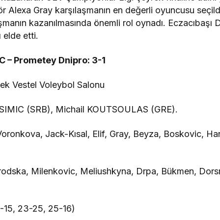
r Alexa Gray karşılaşmanın en değerli oyuncusu seçildi
şmanın kazanılmasında önemli rol oynadı. Eczacıbaşı Dy
 elde etti.
C – Prometey Dnipro: 3-1
ek Vestel Voleybol Salonu
 SIMIC (SRB), Michail KOUTSOULAS (GRE).
Voronkova, Jack-Kısal, Elif, Gray, Beyza, Boskovic, H
rodska, Milenkovic, Meliushkyna, Drpa, Bükmen, Dors
-15, 23-25, 25-16)