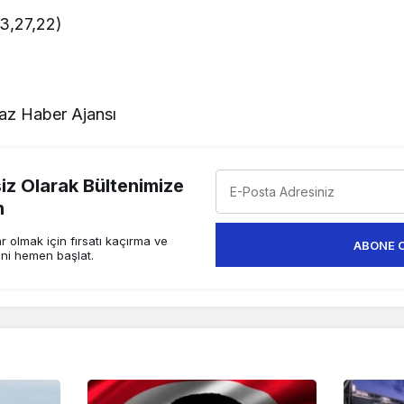
3,27,22)
z Haber Ajansı
z Olarak Bültenimize
n
 olmak için fırsatı kaçırma ve
ABONE 
ini hemen başlat.