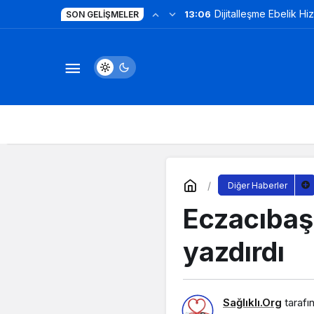
Dijitalleşme Ebelik Hi
13:06
SON GELIŞMELER
Diğer Haberler
Eczacıbaşı
yazdırdı
Sağlıklı.Org
tarafı