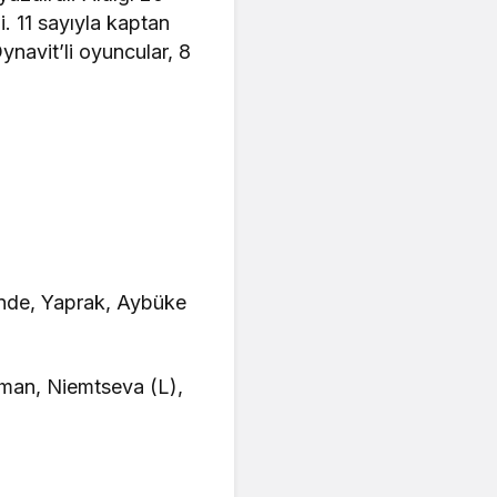
. 11 sayıyla kaptan
navit’li oyuncular, 8
ande, Yaprak, Aybüke
man, Niemtseva (L),