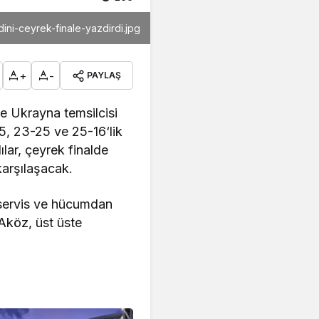
ini-ceyrek-finale-yazdirdi.jpg
+
-
PAYLAŞ
e Ukrayna temsilcisi
5, 23-25 ve 25-16‘lik
lar, çeyrek finalde
 karşılaşacak.
li servis ve hücumdan
Aköz, üst üste