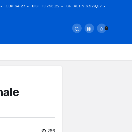
GBP
64,27
BIST
13.756,22
GR. ALTIN
6.529,87
0
nale
266