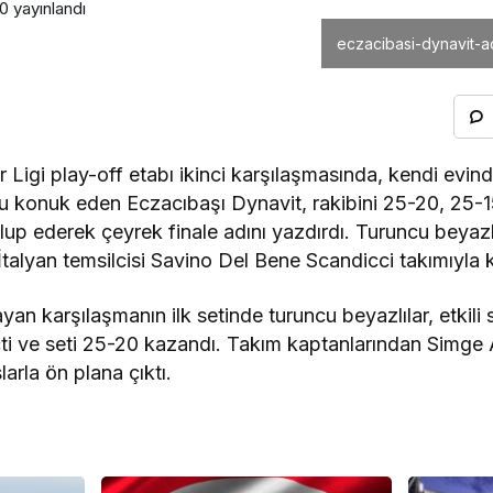
30
yayınlandı
eczacibasi-dynavit-ad
igi play-off etabı ikinci karşılaşmasında, kendi evind
 konuk eden Eczacıbaşı Dynavit, rakibini 25-20, 25-1
lup ederek çeyrek finale adını yazdırdı. Turuncu beyazlı
 İtalyan temsilcisi Savino Del Bene Scandicci takımıyla
şlayan karşılaşmanın ilk setinde turuncu beyazlılar, etki
eçti ve seti 25-20 kazandı. Takım kaptanlarından Simge 
slarla ön plana çıktı.