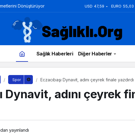
zmetlerini Dönüştürüyor
USD
47,59
EURO
55,03
Sağlık Haberleri
Diğer Haberler
Eczacıbaşı Dynavit, adını çeyrek finale yazdırdı
Spor
 Dynavit, adını çeyrek fi
ndan yayınlandı