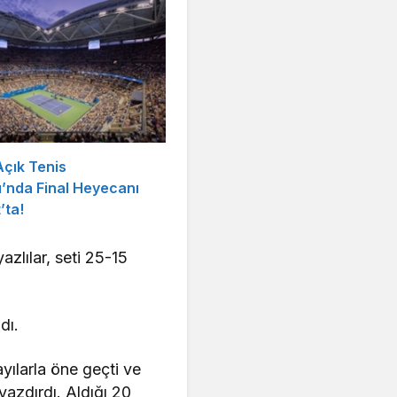
çık Tenis
’nda Final Heyecanı
’ta!
zlılar, seti 25-15
ndı.
ayılarla öne geçti ve
azdırdı. Aldığı 20