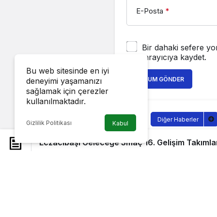
E-Posta
*
Bir dahaki sefere yo
tarayıcıya kaydet.
Bu web sitesinde en iyi
YORUM GÖNDER
deneyimi yaşamanızı
sağlamak için çerezler
kullanılmaktadır.
Diğer Haberler
Gizlilik Politikası
Kabul
Eczacıbaş
Eczacıbaşı Geleceğe Smaç 16. Gelişim Takımla
Takımları
Sağlıklı.Org
tarafı
6 Şubat 2024, 19:0