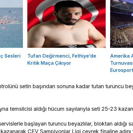
ç Sesleri
Tufan Değirmenci, Fethiye’de
Amerika A
Kritik Maça Çıkıyor
Turnuvası
Eurosport
ntrolünü setin başından sonuna kadar tutan turuncu beya
yna temsilcisi aldığı hücum sayılarıyla seti 25-23 kaza
servislerle başlayan turuncu beyazlılar, bloktan aldığı s
 kazanarak CEV Şampiyonlar Ligi çeyrek finaline adını y