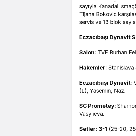
sayıyla Kanadalı smaçö
Tijana Bokovic karşıla
servis ve 13 blok sayısı
Eczacıbaşı Dynavit S
Salon:
TVF Burhan Fel
Hakemler:
Stanislava
Eczacıbaşı Dynavit
: 
(L), Yasemin, Naz.
SC Prometey:
Sharho
Vasylieva.
Setler:
3-1
(25-20, 25