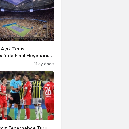
 Açık Tenis
ı’nda Final Heyecanı
t’ta!
11 ay önce
imiz Fenerbahçe Turu