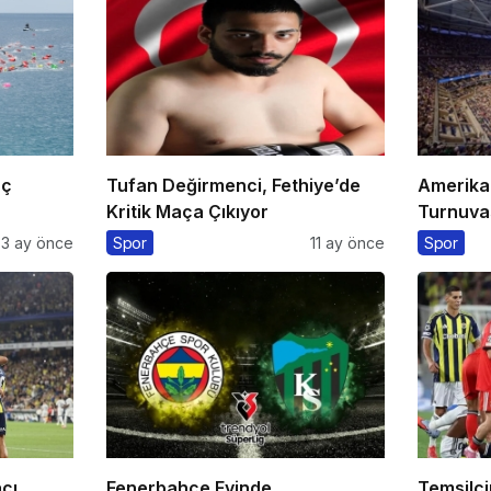
aç
Tufan Değirmenci, Fethiye’de
Amerika
Kritik Maça Çıkıyor
Turnuvas
Eurospor
3 ay önce
Spor
11 ay önce
Spor
çı
Fenerbahçe Evinde
Temsilc