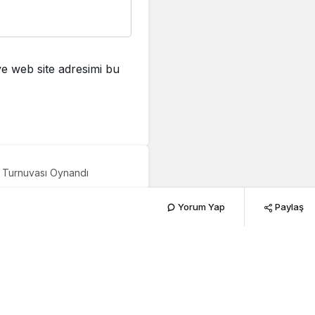
e web site adresimi bu
ı Turnuvası Oynandı
işim
Yorum Yap
Paylaş
294