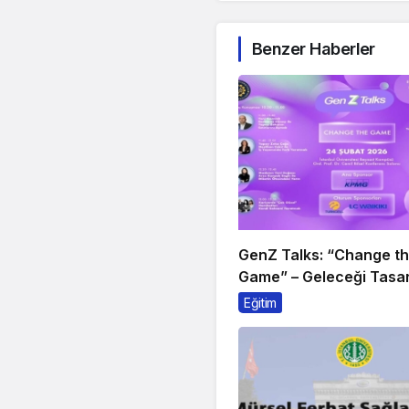
Benzer Haberler
GenZ Talks: “Change t
Game” – Geleceği Tasar
Sahne Alıyor!
Eğitim