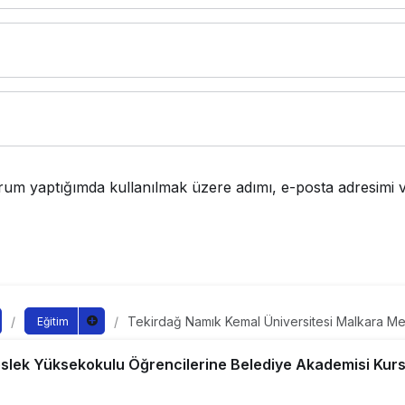
rum yaptığımda kullanılmak üzere adımı, e-posta adresimi v
Tekirdağ Namık Kemal Üniversitesi Malkara M
Eğitim
Öğrencilerine Belediye Akademisi Kursları Tanıt
Namık Kemal Üniversites
lek Yüksekokulu Öğrencilerine Belediye Akademisi Kursla