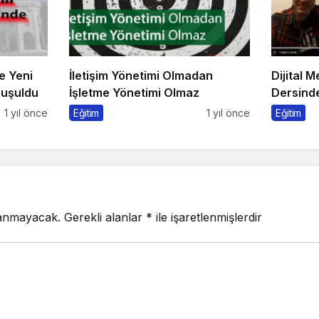
e Yeni
İletişim Yönetimi Olmadan
Dijital 
nuşuldu
İşletme Yönetimi Olmaz
Dersinde
Konuşul
1 yıl önce
Eğitim
1 yıl önce
Eğitim
lanmayacak.
Gerekli alanlar
*
ile işaretlenmişlerdir