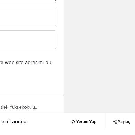
e web site adresimi bu
eslek Yüksekokulu
ıldı
i Malkara
rı Tanıtıldı
Yorum Yap
Paylaş