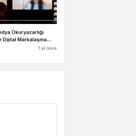
Medya Okuryazarlığı
 Dijital Markalaşma
du
1 yıl önce