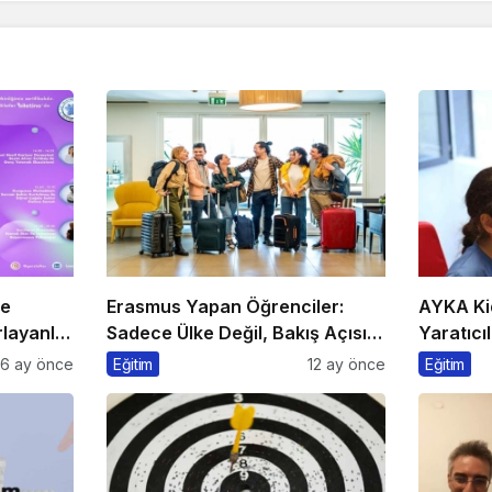
he
Erasmus Yapan Öğrenciler:
AYKA Ki
layanlar
Sadece Ülke Değil, Bakış Açısı
Yaratıcıl
da Değişiyor
Bir Arad
6 ay önce
Eğitim
12 ay önce
Eğitim