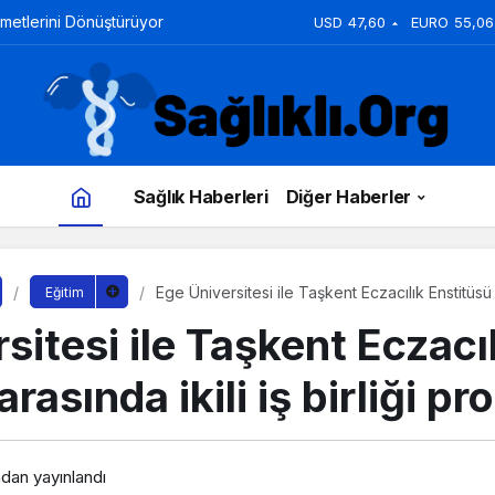
zmetlerini Dönüştürüyor
USD
47,60
EURO
55,06
Sağlık Haberleri
Diğer Haberler
Ege Üniversitesi ile Taşkent Eczacılık Enstitüsü ar
Eğitim
protokolü
sitesi ile Taşkent Eczacı
rasında ikili iş birliği pr
ndan yayınlandı