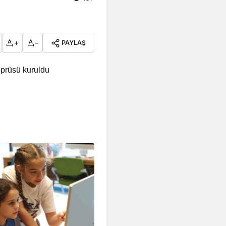
+
-
PAYLAŞ
köprüsü kuruldu