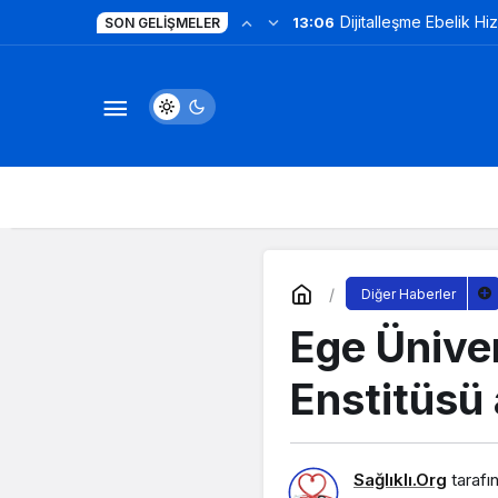
Dijitalleşme Ebelik Hi
13:06
SON GELIŞMELER
Diğer Haberler
Ege Üniver
Enstitüsü a
Sağlıklı.Org
tarafı