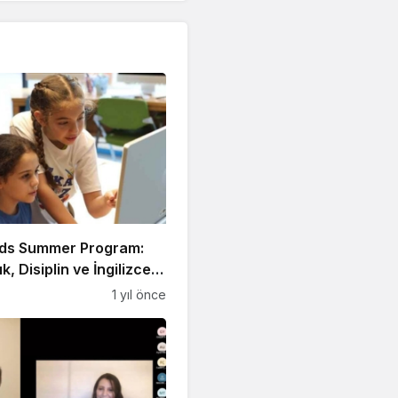
ds Summer Program:
ık, Disiplin ve İngilizce
a!
1 yıl önce