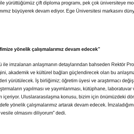
le yürüttüğümüz çift diploma programı, pek çok üniversiteye mode
ımımız büyüyerek devam ediyor. Ege Üniversitesi markasını düny
fimize yönelik çalışmalarımız devam edecek”
ü ile imzalanan anlaşmanın detaylarından bahseden Rektör Prof.
liğini, akademik ve kültürel bağları güçlendirecek olan bu anlaş
tleri yürütülecek. İş birliğimiz; öğretim üyesi ve araştırmacı deği
aştırmaların yapılması ve yayımlanması, kütüphane, laboratuvar 
arı içeriyor. Uluslararasılaşma konusu, bizim için önümüzdeki d
edefe yönelik çalışmalarımız artarak devam edecek. İmzaladığımı
a vesile olmasını diliyorum” dedi.