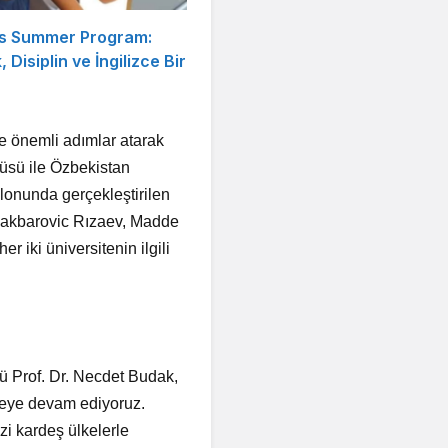
s Summer Program:
, Disiplin ve İngilizce Bir
e önemli adımlar atarak
tüsü ile Özbekistan
alonunda gerçekleştirilen
idakbarovic Rızaev, Madde
r iki üniversitenin ilgili
örü Prof. Dr. Necdet Budak,
meye devam ediyoruz.
zi kardeş ülkelerle