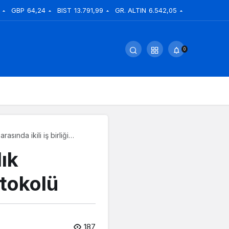
GBP
64,24
BIST
13.791,99
GR. ALTIN
6.542,05
0
asında ikili iş birliği
lık
otokolü
187