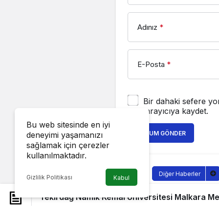
Adınız
*
E-Posta
*
Bir dahaki sefere yo
tarayıcıya kaydet.
Bu web sitesinde en iyi
YORUM GÖNDER
deneyimi yaşamanızı
sağlamak için çerezler
kullanılmaktadır.
Diğer Haberler
Gizlilik Politikası
Kabul
Tekirdağ 
Tekirdağ Namık Kemal Üniversitesi Malkara Mes