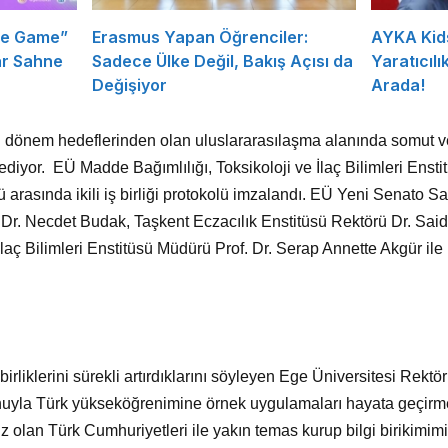
he Game”
Erasmus Yapan Öğrenciler:
AYKA Kid
ar Sahne
Sadece Ülke Değil, Bakış Açısı da
Yaratıcılık
Değişiyor
Arada!
i dönem hedeflerinden olan uluslararasılaşma alanında somut v
yor. EÜ Madde Bağımlılığı, Toksikoloji ve İlaç Bilimleri Ensti
ü arasında ikili iş birliği protokolü imzalandı. EÜ Yeni Senato S
. Dr. Necdet Budak, Taşkent Eczacılık Enstitüsü Rektörü Dr. Sa
İlaç Bilimleri Enstitüsü Müdürü Prof. Dr. Serap Annette Akgür ile he
 birliklerini sürekli artırdıklarını söyleyen Ege Üniversitesi Rekt
nuyla Türk yükseköğrenimine örnek uygulamaları hayata geçir
z olan Türk Cumhuriyetleri ile yakın temas kurup bilgi birikimimi