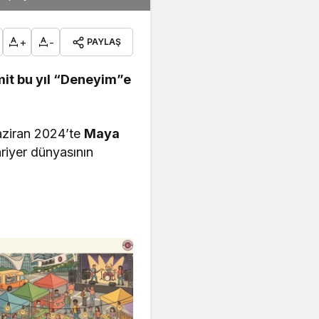
+
-
PAYLAŞ
it bu yıl “Deneyim”e
Haziran 2024’te
Maya
ariyer dünyasının