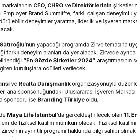
 markalarının
CEO, CHRO
ve
Direktörlerinin
şirketleri
arı Employer Brand Summit’te, farklı çalışan deneyimi u
ürdürülebilir deneyimler yaratma, liderlik ve işveren ma
ılacak.
Satıroğlu
’nun yapacağı programda Zirve temasına uyg
ği farklı deneyim alanları da yer alacak. Zirvede ayrıca 
lirlendiği
“En Gözde Şirketler 2024”
araştırmasının s
iren kuruluşlara ödülleri verilecek.
jansı
ve
Realta Danışmanlık
organizasyonuyla düzenl
er
ana sponsorluğundaki Uluslararası İşveren Markası 
a sponsoru ise
Branding Türkiye
oldu.
nde
Maya Life İstanbul
‘da gerçekleştirilecek olan
11. 
hem de fiziksel katılım mümkün olacak. Fiziksel katılımın
irve’nin ayrıntılı programı hakkında bilgi sahibi olmak