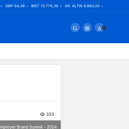
GBP
64,48
BIST
13.779,39
GR. ALTIN
6.660,55
0
333
Employer Brand Summit – 2024