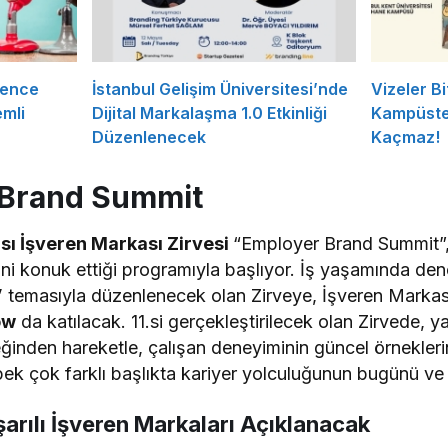
rence
İstanbul Gelişim Üniversitesi’nde
Vizeler Bi
mli
Dijital Markalaşma 1.0 Etkinliği
Kampüste 
Düzenlenecek
Kaçmaz!
r Brand Summit
sı İşveren Markası Zirvesi
“Employer Brand Summit”, 
rini konuk ettiği programıyla başlıyor. İş yaşamında d
”
temasıyla düzenlenecek olan Zirveye, İşveren Markas
ow
da katılacak. 11.si gerçekleştirilecek olan Zirvede, 
eğinden hareketle, çalışan deneyiminin güncel örnekler
ek çok farklı başlıkta kariyer yolculuğunun bugünü ve
şarılı İşveren Markaları Açıklanacak