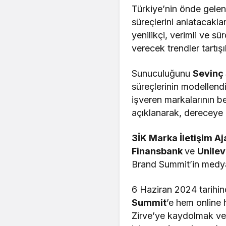
Türkiye’nin önde gelen
süreçlerini anlatacakl
yenilikçi, verimli ve s
verecek trendler tartış
Sunuculuğunu
Sevinç 
süreçlerinin modellendi
işveren markalarının be
açıklanarak, dereceye g
3İK Marka İletişim A
Finansbank
ve
Unilev
Brand Summit’in medy
6 Haziran 2024 tarihi
Summit
’e hem online 
Zirve’ye kaydolmak ve Z