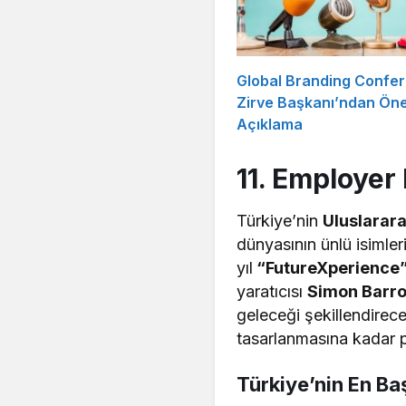
Global Branding Confe
Zirve Başkanı’ndan Öne
Açıklama
11. Employe
Türkiye’nin
Uluslarara
dünyasının ünlü isimle
yıl
“FutureXperience
yaratıcısı
Simon Barr
geleceği şekillendirec
tasarlanmasına kadar p
Türkiye’nin En Ba