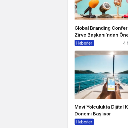
Global Branding Confe
Zirve Başkanı’ndan Öne
Açıklama
Haberler
4 
Mavi Yolculukta Dijital 
Dönemi Başlıyor
Haberler