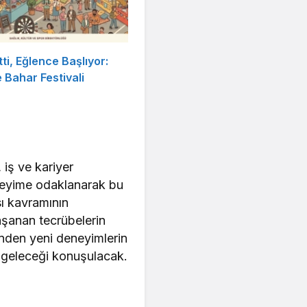
tti, Eğlence Başlıyor:
Bahar Festivali
iş ve kariyer
eneyime odaklanarak bu
ı kavramının
yaşanan tecrübelerin
inden yeni deneyimlerin
 geleceği konuşulacak.