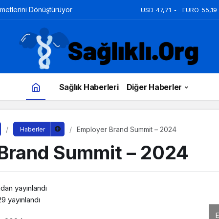
zmetlerini Dönüştürüyor
USD
47,71
EURO
55,19
Sağlık Haberleri
Diğer Haberler
Employer Brand Summit – 2024
Haberler
Brand Summit – 2024
ndan yayınlandı
29
yayınlandı