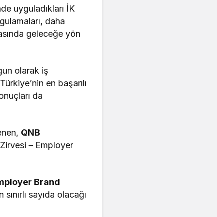
nde uyguladıkları İK
ygulamaları, daha
rkasında geleceğe yön
un olarak iş
Türkiye’nin en başarılı
onuçları da
enen,
QNB
Zirvesi – Employer
Employer Brand
 sınırlı sayıda olacağı