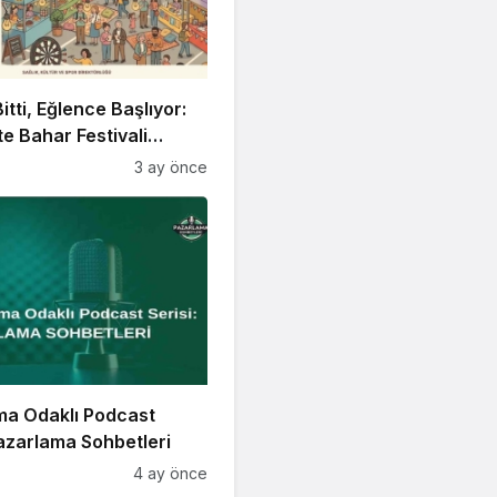
itti, Eğlence Başlıyor:
 Bahar Festivali
!
3 ay önce
ma Odaklı Podcast
Pazarlama Sohbetleri
4 ay önce