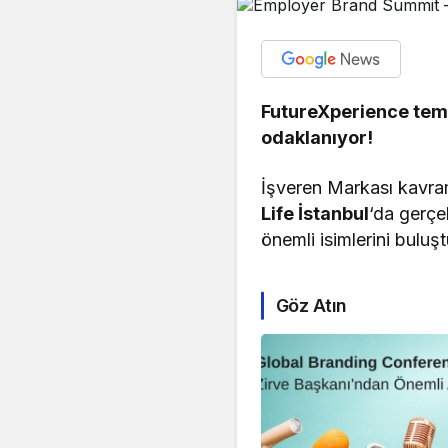
FutureXperience tem
odaklanıyor!
İşveren Markası kavram
Life İstanbul
‘da gerç
önemli isimlerini buluş
Göz Atın