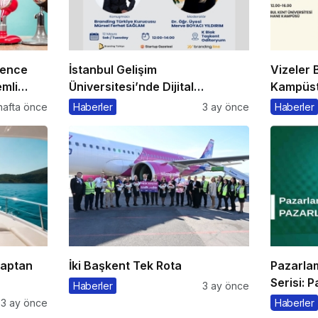
rence
İstanbul Gelişim
Vizeler B
mli
Üniversitesi’nde Dijital
Kampüste
Markalaşma 1.0 Etkinliği
Kaçmaz
hafta önce
Haberler
3 ay önce
Haberler
Düzenlenecek
Kaptan
İki Başkent Tek Rota
Pazarla
Serisi: 
Haberler
3 ay önce
3 ay önce
Haberler