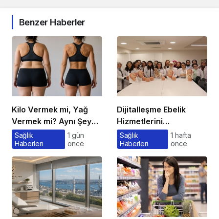
Benzer Haberler
Kilo Vermek mi, Yağ
Dijitalleşme Ebelik
Vermek mi? Aynı Şey
Hizmetlerini
Sanıyoruz Ama Değil!
Dönüştürüyor
Sağlık
1 gün
Sağlık
1 hafta
Haberleri
önce
Haberleri
önce