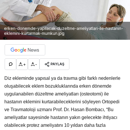
erken-donemde-yapilacak-duzeltme-ameliyatlari-ile-hastanin-
eklemini-kurtarmak-mumkun.jpg
+
-
PAYLAŞ
Diz ekleminde yapısal ya da travma gibi farklı nedenlerle
oluşabilecek eklem bozukluklarında erken dönemde
uygulanabilen düzeltme ameliyatları (osteotomi) ile
hastanın eklemini kurtarabileceklerini söyleyen Ortopedi
ve Travmatoloji uzmanı Prof. Dr. Hasan Bombacı, “Bu
ameliyatlar sayesinde hastanın yakın gelecekte ihtiyacı
olabilecek protez ameliyatını 10 yıldan daha fazla