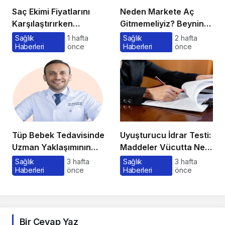
Saç Ekimi Fiyatlarını
Neden Markete Aç
Karşılaştırırken
Gitmemeliyiz? Beynin
Gözden Kaçan
Satın Alma Psikolojisi
Sağlık
1 hafta
Sağlık
2 hafta
Haberleri
önce
Haberleri
önce
Maliyetler
Tüp Bebek Tedavisinde
Uyuşturucu İdrar Testi:
Uzman Yaklaşımının
Maddeler Vücutta Ne
Önemi ve Bilinmesi
Kadar Kalır, Süreç
Sağlık
3 hafta
Sağlık
3 hafta
Haberleri
önce
Haberleri
önce
Gerekenler
Nasıl İşler?
Bir Cevap Yaz