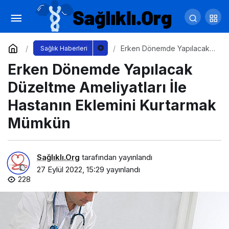
Türk Doktorun Yüzde Asimetri Tedavisi
Dünyada Büyük Yankı Buldu
Yorum Yap
Paylaş
Erken Dönemde Yapılacak
Sağlık Haberleri
Düzeltme Ameliyatları İle
Erken Dönemde Yapılacak
Hastanın Eklemini Kurtarmak
Mümkün
Düzeltme Ameliyatları İle
Hastanın Eklemini Kurtarmak
Mümkün
Sağlıklı.Org
tarafından yayınlandı
27 Eylül 2022, 15:29
yayınlandı
228