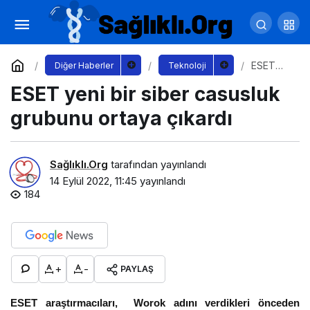
“Stranger Things” ve “Big Floppa” – 2022
yaz aylarında çocukların en çok ilgilendiği konular
Yorum Yap
Paylaş
ESET
Diğer Haberler
Teknoloji
yeni bir
ESET yeni bir siber casusluk
siber
belli oldu
casusluk
grubunu
grubunu ortaya çıkardı
ortaya
çıkardı
Sağlıklı.Org
tarafından yayınlandı
14 Eylül 2022, 11:45
yayınlandı
184
+
-
PAYLAŞ
ESET araştırmacıları, Worok adını verdikleri önceden