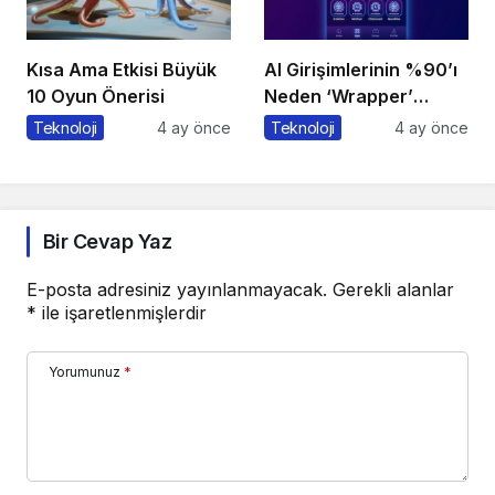
Kısa Ama Etkisi Büyük
AI Girişimlerinin %90’ı
10 Oyun Önerisi
Neden ‘Wrapper’
Kalıyor?
Teknoloji
4 ay önce
Teknoloji
4 ay önce
Bir Cevap Yaz
E-posta adresiniz yayınlanmayacak.
Gerekli alanlar
*
ile işaretlenmişlerdir
Yorumunuz
*