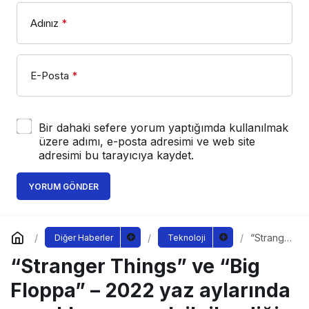
Adınız
*
E-Posta
*
Bir dahaki sefere yorum yaptığımda kullanılmak
üzere adımı, e-posta adresimi ve web site
adresimi bu tarayıcıya kaydet.
YORUM GÖNDER
“Strange
Diğer Haberler
Teknoloji
r Things”
“Stranger Things” ve “Big
ve “Big
Floppa”
– 2022
Floppa” – 2022 yaz aylarında
yaz
aylarında