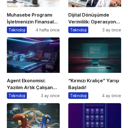
Muhasebe Programı
Dijital Dönüşümde
İşletmenizin Finansal
Verimlilik: Operasyonel
Yönetiminde Devrim
Süreçleri Tek
Teknoloji
4 hafta önce
Teknoloji
3 ay önce
Yaratacak Çözüm
Merkezden Yönetin
Agent Ekonomisi:
“Kırmızı Kraliçe” Yarışı
Yazılım Artık Çalışan
Başladı!
Gibi ‘Görev’ Alıyor
Teknoloji
3 ay önce
Teknoloji
4 ay önce