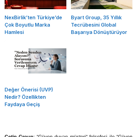
NexBirlik’ten Türkiye’de
Byart Group, 35 Yıllık
Çok Boyutlu Marka
Tecrübesini Global
Hamlesi
Başarıya Dönüştürüyor
Değer Önerisi (UVP)
Nedir? Özellikten
Faydaya Geçiş
Çetin Group
; “Güven duyan müşteri“ felsefesi ile “Güven