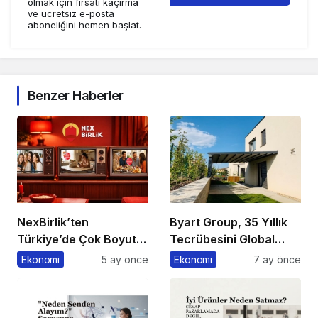
olmak için fırsatı kaçırma
ve ücretsiz e-posta
aboneliğini hemen başlat.
Benzer Haberler
NexBirlik’ten
Byart Group, 35 Yıllık
Türkiye’de Çok Boyutlu
Tecrübesini Global
Marka Hamlesi
Başarıya Dönüştürüyor
Ekonomi
5 ay önce
Ekonomi
7 ay önce