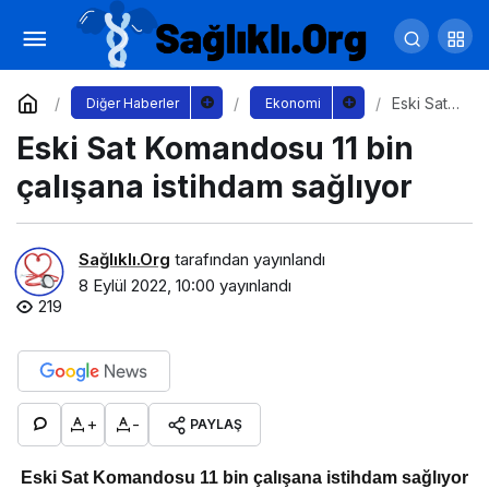
Küresel endişeler inşaat malzemeleri
ihracatını baskılıyor
Yorum Yap
Paylaş
Eski Sat
Diğer Haberler
Ekonomi
Komando
Eski Sat Komandosu 11 bin
su 11 bin
çalışana
istihdam
çalışana istihdam sağlıyor
sağlıyor
Sağlıklı.Org
tarafından yayınlandı
8 Eylül 2022, 10:00
yayınlandı
219
+
-
PAYLAŞ
Eski Sat Komandosu 11 bin çalışana istihdam sağlıyor