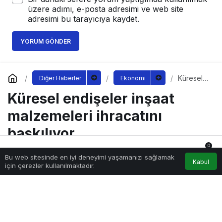
üzere adımı, e-posta adresimi ve web site
adresimi bu tarayıcıya kaydet.
YORUM GÖNDER
Küresel
Diğer Haberler
Ekonomi
endişeler
Küresel endişeler inşaat
inşaat
malzemel
eri
malzemeleri ihracatını
ihracatını
baskılıyor
baskılıyor
0
Bu web sitesinde en iyi deneyimi yaşamanızı sağlamak
Anasayfa
Akış
Hesabım
Bildirimler
Kabul
için çerezler kullanılmaktadır.
Sağlıklı.Org
tarafından yayınlandı
8 Eylül 2022, 10:00
yayınlandı
219