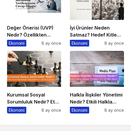
Değer Önerisi (UVP)
İyi Ürünler Neden
Nedir? Özellikten
Satmaz? Hedef Kitle
Faydaya Geçiş
Yanılgısı
Ekonomi
8 ay önce
Ekonomi
8 ay önce
Kurumsal Sosyal
Halkla İlişkiler Yönetimi
Sorumluluk Nedir? Etkili
Nedir? Etkili Halkla
Kurumsal Sosyal
İlişkiler Yönetimi İçin 10
Ekonomi
8 ay önce
Ekonomi
8 ay önce
Sorumluluk İçin 10 Altın
Altın İpucu
Öneri