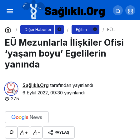
EÜ Mezunlarla İlişkiler Ofisi ‘yaşam boyu’
Egelilerin yanında
Yorum Yap
EÜ
Diğer Haberler
Eğitim
Mezunlarla
EÜ Mezunlarla İlişkiler Ofisi
İlişkiler Ofisi
‘yaşam
boyu’
‘yaşam boyu’ Egelilerin
Egelilerin
yanında
yanında
Sağlıklı.Org
tarafından yayınlandı
6 Eylül 2022, 09:30
yayınlandı
275
+
-
PAYLAŞ