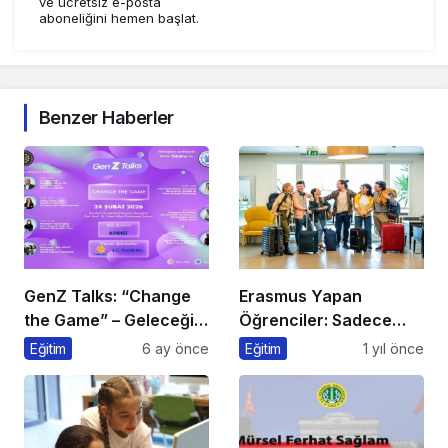
ve ücretsiz e-posta
aboneliğini hemen başlat.
Benzer Haberler
GenZ Talks: “Change
Erasmus Yapan
the Game” – Geleceği
Öğrenciler: Sadece
Tasarlayanlar Sahne
Ülke Değil, Bakış Açısı
Eğitim
6 ay önce
Eğitim
1 yıl önce
Alıyor!
da Değişiyor