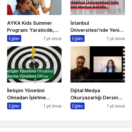
AYKA Kids Summer
İstanbul
Program: Yaratıcılık,
Üniversitesi’nde Yeni
Disiplin ve İngilizce Bir
Medya ve Dergicilik
Eğitim
1 yıl önce
Eğitim
1 yıl önce
Arada!
Konuşuldu
İletişim Yönetimi
Dijital Medya
Olmadan İşletme
Okuryazarlığı Dersinde
Yönetimi Olmaz
Dijital Markalaşma
Eğitim
1 yıl önce
Eğitim
1 yıl önce
Konuşuldu