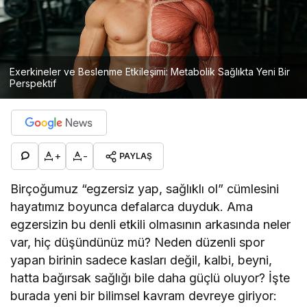
Exerkineler ve Beslenme Etkileşimi: Metabolik Sağlıkta Yeni Bir
Perspektif
+
-
PAYLAŞ
Birçoğumuz “egzersiz yap, sağlıklı ol” cümlesini
hayatımız boyunca defalarca duyduk. Ama
egzersizin bu denli etkili olmasının arkasında neler
var, hiç düşündünüz mü? Neden düzenli spor
yapan birinin sadece kasları değil, kalbi, beyni,
hatta bağırsak sağlığı bile daha güçlü oluyor? İşte
burada yeni bir bilimsel kavram devreye giriyor: