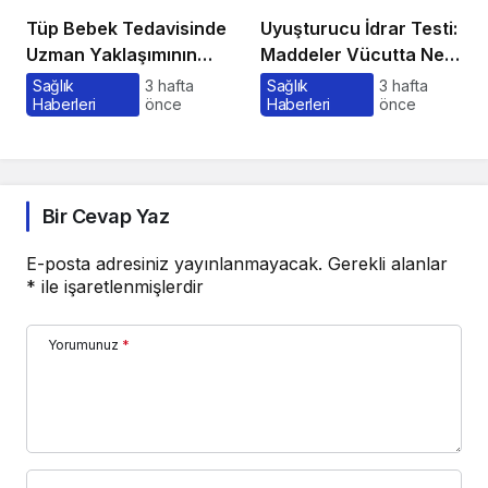
Tüp Bebek Tedavisinde
Uyuşturucu İdrar Testi:
Uzman Yaklaşımının
Maddeler Vücutta Ne
Önemi ve Bilinmesi
Kadar Kalır, Süreç
Sağlık
3 hafta
Sağlık
3 hafta
Haberleri
önce
Haberleri
önce
Gerekenler
Nasıl İşler?
Bir Cevap Yaz
E-posta adresiniz yayınlanmayacak.
Gerekli alanlar
*
ile işaretlenmişlerdir
Yorumunuz
*