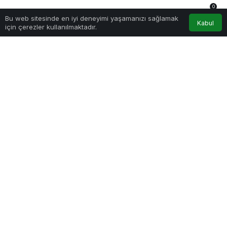
0
Bu web sitesinde en iyi deneyimi yaşamanızı sağlamak
Anasayfa
Akış
Hesabım
Bildirimler
Kabul
için çerezler kullanılmaktadır.
Sağlıklı.Org
tarafından yayınlandı
16 Eylül 2025, 14:42
yayınlandı
614
Psikonöroimmünoloji ve Beslenme: Ruh, Zihin ve Bağışıklık