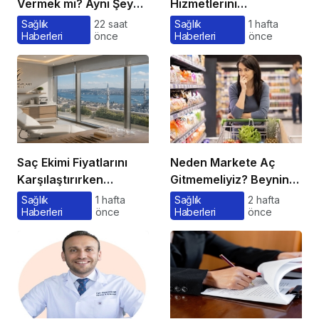
Vermek mi? Aynı Şey
Hizmetlerini
Sanıyoruz Ama Değil!
Dönüştürüyor
Sağlık
22 saat
Sağlık
1 hafta
Haberleri
önce
Haberleri
önce
Saç Ekimi Fiyatlarını
Neden Markete Aç
Karşılaştırırken
Gitmemeliyiz? Beynin
Gözden Kaçan
Satın Alma Psikolojisi
Sağlık
1 hafta
Sağlık
2 hafta
Haberleri
önce
Haberleri
önce
Maliyetler