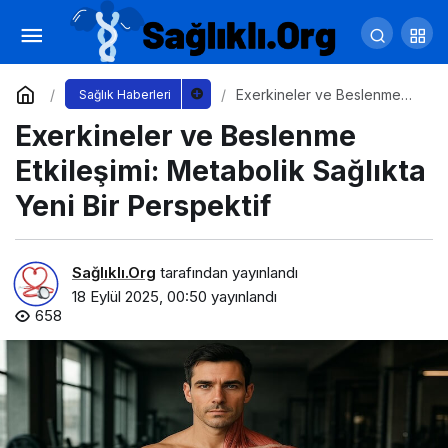
Psikonöroimmünoloji ve Beslenme: Ruh,
Zihin ve Bağışıklık
Yorum Yap
Paylaş
Exerkineler ve Beslenme
Sağlık Haberleri
Etkileşimi: Metabolik Sağlıkta
Exerkineler ve Beslenme
Yeni Bir Perspektif
Etkileşimi: Metabolik Sağlıkta
Yeni Bir Perspektif
Sağlıklı.Org
tarafından yayınlandı
18 Eylül 2025, 00:50
yayınlandı
658