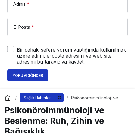
Adınız
*
E-Posta
*
Bir dahaki sefere yorum yaptığımda kullanılmak
üzere adımı, e-posta adresimi ve web site
adresimi bu tarayıcıya kaydet.
YORUM GÖNDER
Psikonöroimmünoloji ve
Sağlık Haberleri
Beslenme: Ruh, Zihin ve
Psikonöroimmünoloji ve
Bağışıklık
Beslenme: Ruh, Zihin ve
Bağışıklık